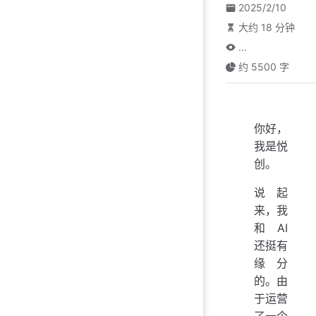
2025/2/10
大约 18 分钟
...
约 5500 字
你好，
我是悦
创。
说起
来，我
和 AI
还挺有
缘分
的。由
于运营