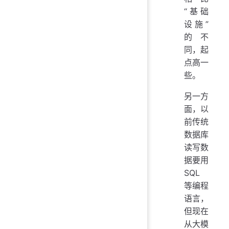
“基础
设施”
的不
同，起
点高一
些。
另一方
面，以
前传统
数据库
读写数
据要用
SQL
等编程
语言，
但现在
从大模