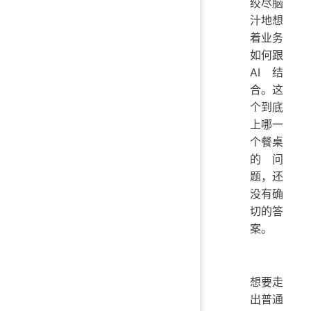
绞尽脑
汁地想
着业务
如何跟
AI 结
合。这
个到底
上哪一
个餐桌
的问
题，还
没有确
切的答
案。
想要走
出普通