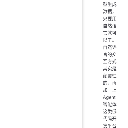
型生成
数据，
只要用
自然语
言就可
以了。
自然语
言的交
互方式
其实是
颠覆性
的，再
加上
Agent
智能体
这类低
代码开
发平台