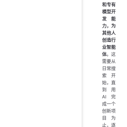
和专有
模型开
发能
力，为
其他人
创造行
业智能
体
。这
需要从
日常搜
索开
始，直
到用
AI 完
成一个
创新项
目为
止，逐