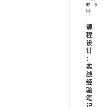
的原
因。
课
程
设
计
：
实
战
经
验
笔
记