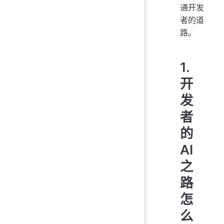
通开发
者的道
路。
1.
开
发
者
的
AI
之
路
怎
么