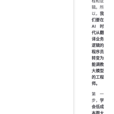
程和逻
辑。所
以，
我
们要在
AI 时
代从翻
译业务
逻辑的
程序员
转变为
能调教
大模型
的工程
师。
第一
步，
学
会低成
本跟大