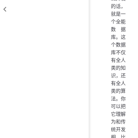
的话，
就是一
个全能
数据
库。这
个数据
库不仅
有全人
类的知
识，还
有全人
类的算
法。你
可以把
它理解
为和传
统开发
相比