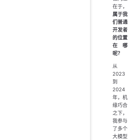
在于，
属于我
们普通
开发者
的位置
在哪
呢？
从
2023
到
2024
年，机
缘巧合
之下，
我参与
了多个
大模型