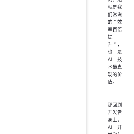
就是我
们常说
的“效
率百倍
提
升”，
也是
AI 技
术最直
观的价
值。
那回到
开发者
身上，
AI 开