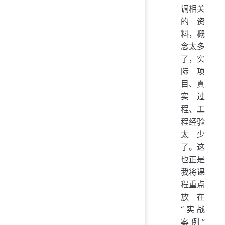
调相关
的资
料，概
念太多
了，实
际项
目、真
实过
程、工
程经验
太少
了。这
也正是
我将课
程重点
放在
“实战
案例”