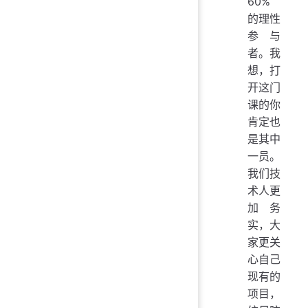
60%
的理性
参与
者。我
想，打
开这门
课的你
肯定也
是其中
一员。
我们技
术人更
加务
实，大
家更关
心自己
现有的
项目，