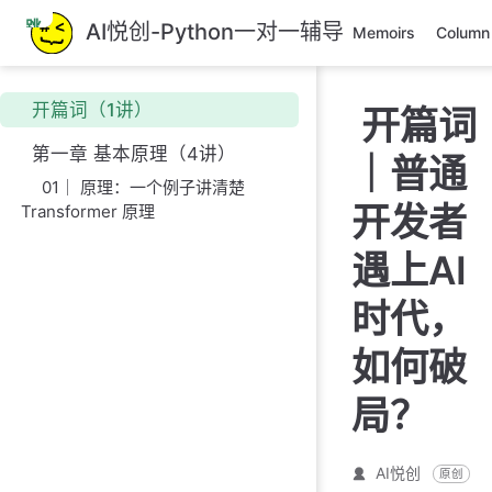
跳
AI悦创-Python一对一辅导
Memoirs
Column
至
主
要
开篇词（1讲）
开篇词
內
容
第一章 基本原理（4讲）
｜普通
01｜ 原理：一个例子讲清楚
开发者
Transformer 原理
遇上AI
时代，
如何破
局？
AI悦创
原创