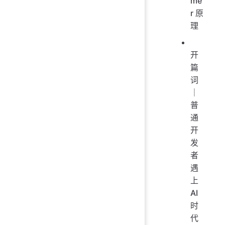
me
r 原
理
开
篇
词
｜
普
通
开
发
者
遇
上
AI
时
代