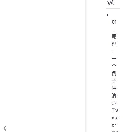
录
01
｜
原
理
：
一
个
例
子
讲
清
楚
Tra
nsf
or