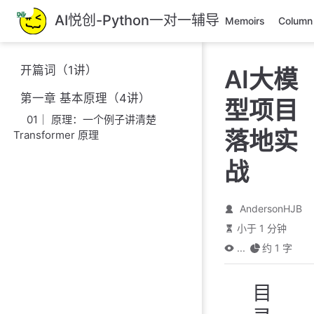
跳
AI悦创-Python一对一辅导
Memoirs
Column
至
主
要
开篇词（1讲）
AI大模
內
容
第一章 基本原理（4讲）
型项目
01｜ 原理：一个例子讲清楚
落地实
Transformer 原理
战
AndersonHJB
小于 1 分钟
...
约 1 字
目