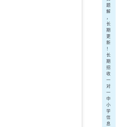
题
解
，
长
期
更
新
！
长
期
招
收
一
对
一
中
小
学
信
息