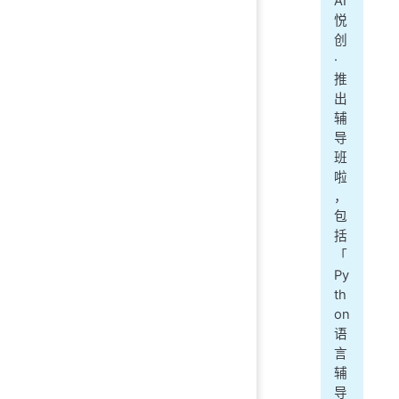
AI
悦
创
·
推
出
辅
导
班
啦
，
包
括
「
Py
th
on
语
言
辅
导