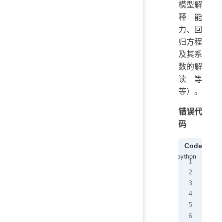
模型解
释能
力、回
归方程
及其系
数的解
读等
等）。
错误代
码
Code1
#
imp
imp
imp
# 