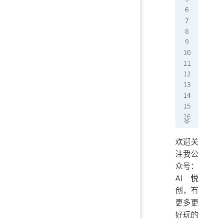
mod
df 
pri
#
plt
#
plt
df.
plt
plt
# 
plt
pri
plt
pri
plt
plt
#
plt
mod
欢迎关
#
#
注我公
pri
int
众号：
pri
pri
AI悦
pri
创，有
#
更多更
out
#
wit
好玩的
pri