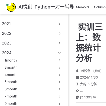
跳
AI悦创-Python一对一辅导
Memoirs
Column
至
主
要
2021
实训三
內
容
2022
上：数
2023
据统计
2024
分析
1month
3month
AI悦创
原创
4month
2024/11/30
5month
大约 5 分钟
6month
...
7month
约 1393 字
9month