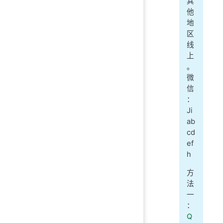
其
他
地
区
线
上
。
微
信
：
Ji
ab
cd
ef
h
方
法
一
：
Q