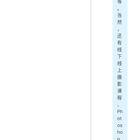
等
。
当
然
，
还
有
线
下
线
上
摄
影
课
程
、
Ph
ot
os
ho
p