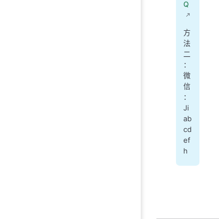
Q
方
法
二
：
微
信
：
Ji
ab
cd
ef
h