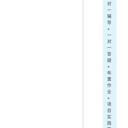
对
一
辅
导
+
一
对
一
答
疑
+
布
置
作
业
+
项
目
实
践