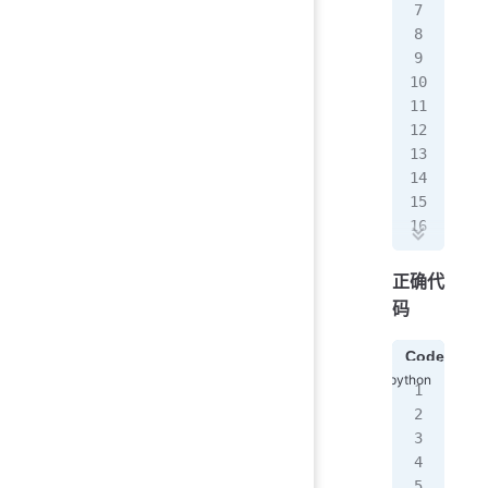
fil
df 
df
#
pri
df.
#
X 
=
y 
=
正确代
#
码
X_w
Code
#
imp
mod
imp
#
# 
pri
fil