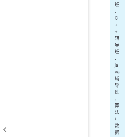
班
、
C
+
+
辅
导
班
、
ja
va
辅
导
班
、
算
法
/
数
据