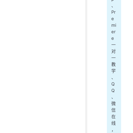
、
Pr
e
mi
er
e
一
对
一
教
学
、
Q
Q
、
微
信
在
线
，