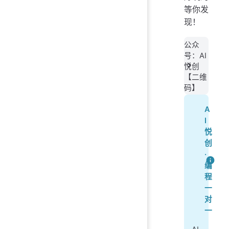
   
pri
等你发
pri
现！
pri
pri
pri
公众
#
号：AI
pri
悦创
pri
【二维
pri
码】
#
A
pri
I
pri
悦
pri
创
·
编
程
一
对
一