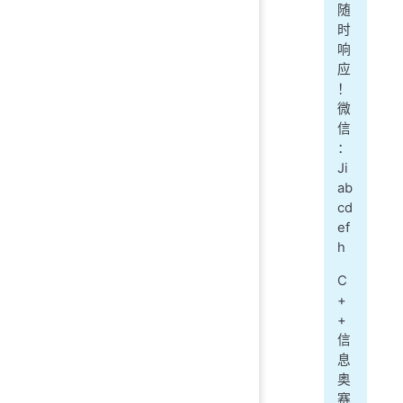
随
时
响
应
！
微
信
：
Ji
ab
cd
ef
h
C
+
+
信
息
奥
赛