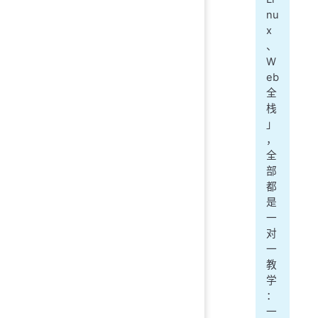
nu
x
、
W
eb
全
栈
」
，
全
部
都
是
一
对
一
教
学
：
一