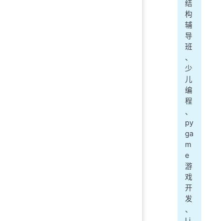
结
构
辅
导
班
、
少
儿
编
程
、
py
ga
m
e
游
戏
开
发
、
Li