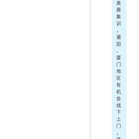
奥
赛
集
训
，
莆
田
、
厦
门
地
区
有
机
会
线
下
上
门
，