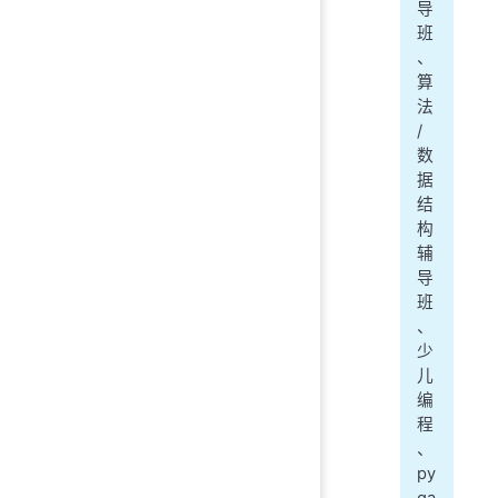
导
班
、
算
法
/
数
据
结
构
辅
导
班
、
少
儿
编
程
、
py
ga