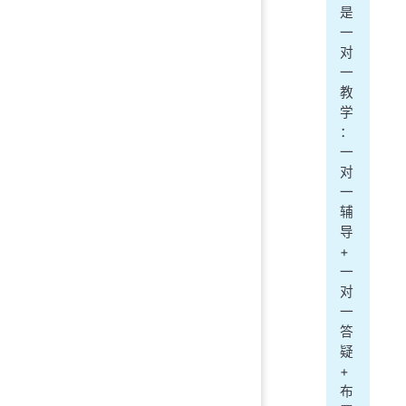
是
一
对
一
教
学
：
一
对
一
辅
导
+
一
对
一
答
疑
+
布