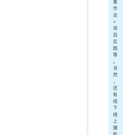
置
作
业
+
项
目
实
践
等
。
当
然
，
还
有
线
下
线
上
摄
影