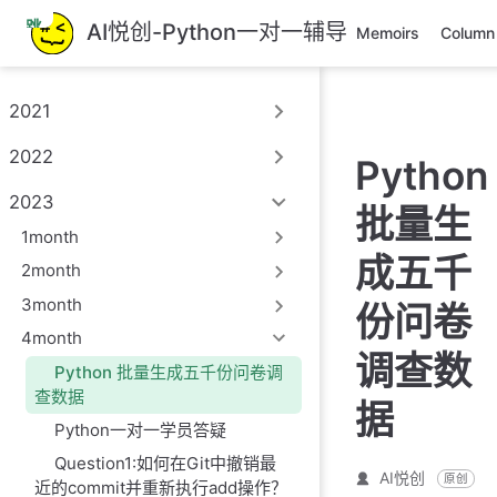
跳
AI悦创-Python一对一辅导
Memoirs
Column
至
主
要
2021
內
容
2022
Python
2023
批量生
1month
成五千
2month
3month
份问卷
4month
调查数
Python 批量生成五千份问卷调
查数据
据
Python一对一学员答疑
Question1:如何在Git中撤销最
AI悦创
原创
近的commit并重新执行add操作？