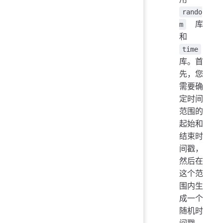
rando
库
m
和
time
库。首
先，您
需要确
定时间
范围的
起始和
结束时
间戳，
然后在
这个范
围内生
成一个
随机时
间戳。