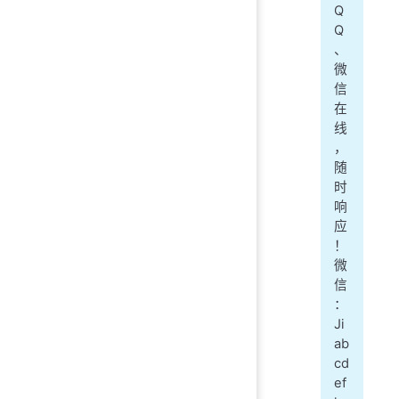
Q
Q
、
微
信
在
线
，
随
时
响
应
！
微
信
：
Ji
ab
cd
ef