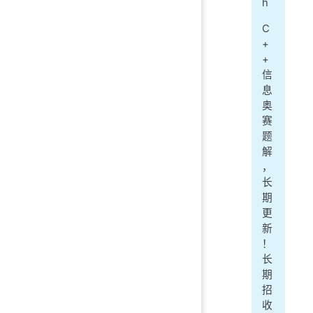
h
C
+
+
信
息
奥
赛
题
解
，
长
期
更
新
！
长
期
招
收