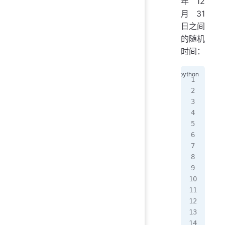
年12
月31
日之间
的随机
时间：
imp
imp
# D
sta
end
# C
sta
end
# G
ran