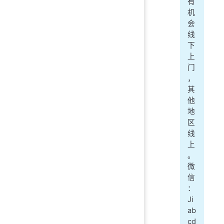
有
机
会
线
下
上
门
，
其
他
地
区
线
上
。
微
信
：
Ji
ab
cd