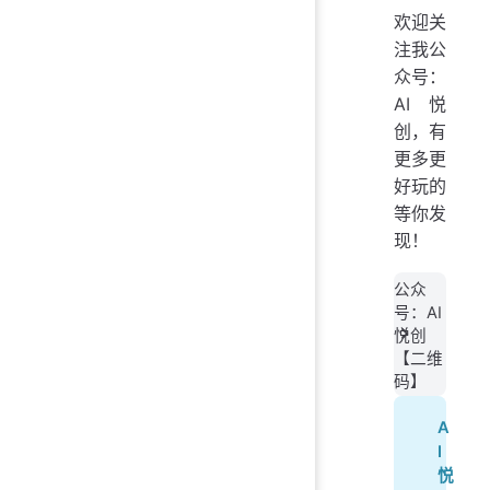
欢迎关
注我公
众号：
AI悦
创，有
更多更
好玩的
等你发
现！
公众
号：AI
悦创
【二维
码】
A
I
悦