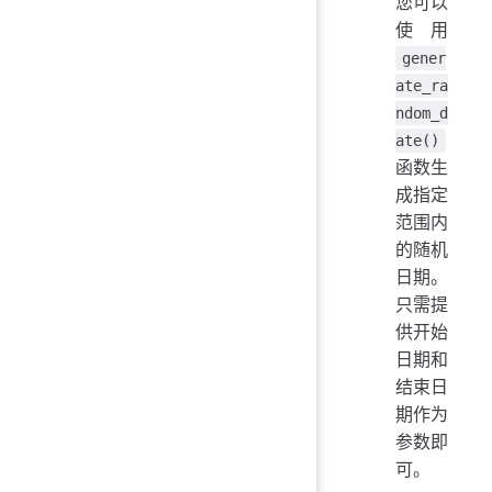
您可以
end
使用
ran
gener
pri
ate_ra
ndom_d
ate()
函数生
成指定
范围内
的随机
日期。
只需提
供开始
日期和
结束日
期作为
参数即
可。