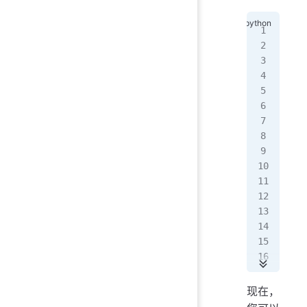
imp
imp
fro
def
   
   
   
   
   
   
   
   
# E
现在，
sta