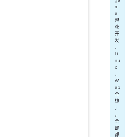
m
e
游
戏
开
发
、
Li
nu
x
、
W
eb
全
栈
」
，
全
部
都