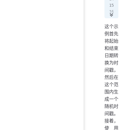
# C
ran
pri
这个示
例首先
将起始
和结束
日期转
换为时
间戳，
然后在
这个范
围内生
成一个
随机时
间戳。
接着，
使用