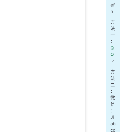
ef
h
方
法
一
：
Q
Q
方
法
二
：
微
信
：
Ji
ab
cd