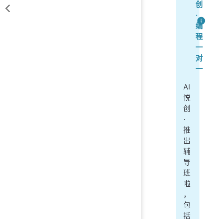
创
·
编
程
一
对
一
AI
悦
创
·
推
出
辅
导
班
啦
，
包
括