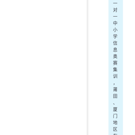
一
对
一
中
小
学
信
息
奥
赛
集
训
，
莆
田
、
厦
门
地
区