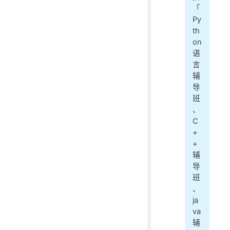
「
Py
th
on
语
言
辅
导
班
、
C
+
+
辅
导
班
、
ja
va
辅