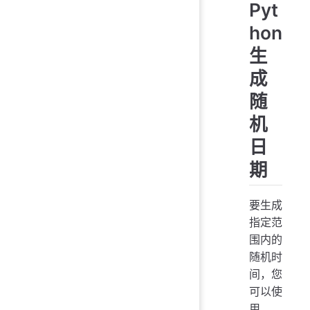
Pyt
hon
生
成
随
机
日
期
要生成
指定范
围内的
随机时
间，您
可以使
用