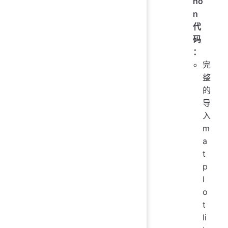
ho
n
代
码
：
完
整
的
导
入
m
a
t
p
l
o
t
li