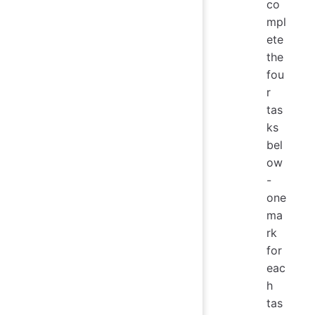
co
mpl
ete
the
fou
r
tas
ks
bel
ow
-
one
ma
rk
for
eac
h
tas