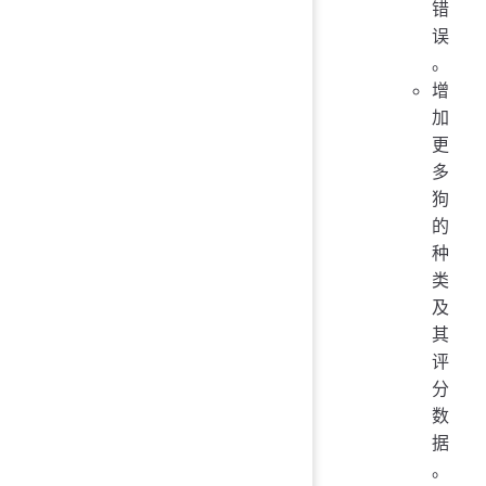
错
误
。
增
加
更
多
狗
的
种
类
及
其
评
分
数
据
。