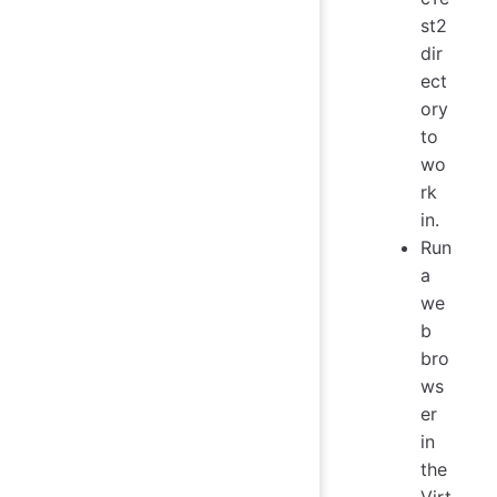
st2
dir
ect
ory
to
wo
rk
in.
Run
a
we
b
bro
ws
er
in
the