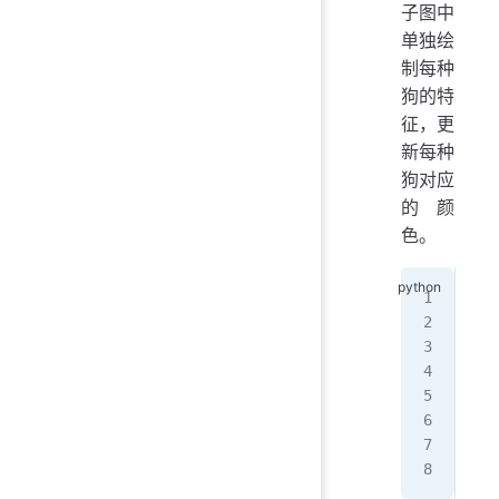
子图中
单独绘
制每种
狗的特
征，更
新每种
狗对应
的颜
色。
col
fig
for
   
   
   
plt