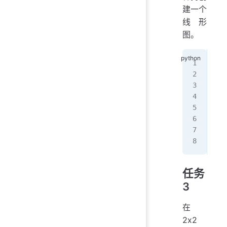
建一个
线形
图。
plt
for
   
plt
plt
plt
plt
任务
3
在
2x2