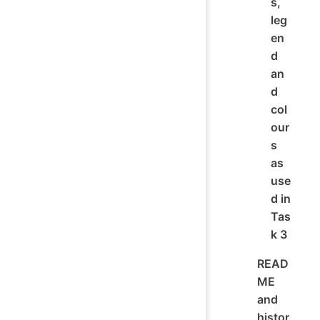
s,
leg
en
d
an
d
col
our
s
as
use
d in
Tas
k 3
READ
ME
and
histor