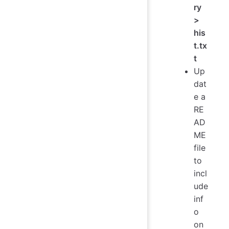
ry
>
his
t.tx
t
Up
dat
e a
RE
AD
ME
file
to
incl
ude
inf
o
on