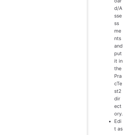
oar
d/A
sse
ss
me
nts
and
put
it in
the
Pra
cTe
st2
dir
ect
ory.
Edi
t as