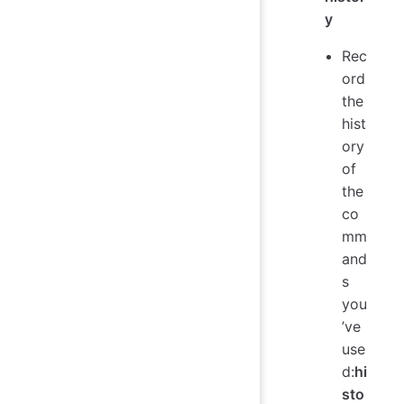
y
Rec
ord
the
hist
ory
of
the
co
mm
and
s
you
’ve
use
d:
hi
sto