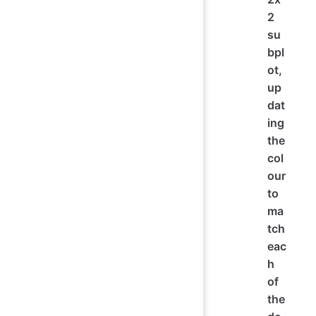
2
su
bpl
ot,
up
dat
ing
the
col
our
to
ma
tch
eac
h
of
the