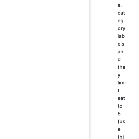
e,
cat
eg
ory
lab
els
an
d
the
y
limi
t
set
to
5
(us
e
thi