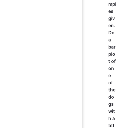
mpl
es
giv
en.
Do
a
bar
plo
t of
on
e
of
the
do
gs
wit
h a
titl