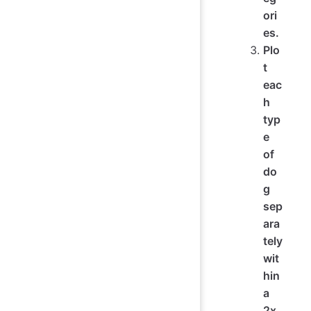
ori
es.
Plo
t
eac
h
typ
e
of
do
g
sep
ara
tely
wit
hin
a
2x