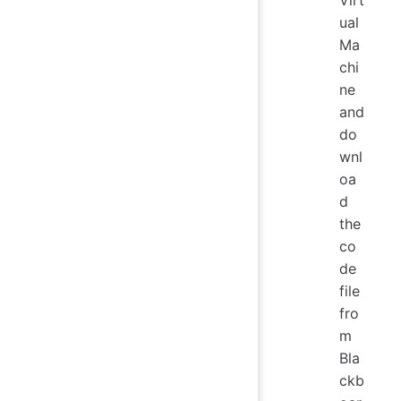
Virt
ual
Ma
chi
ne
and
do
wnl
oa
d
the
co
de
file
fro
m
Bla
ckb