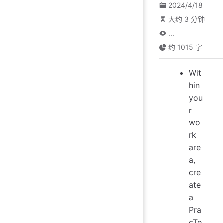
2024/4/18
大约 3 分钟
...
约 1015 字
Wit
hin
you
r
wo
rk
are
a,
cre
ate
a
Pra
cTe