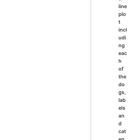
line
plo
t
incl
udi
ng
eac
h
of
the
do
gs,
lab
els
an
d
cat
eg