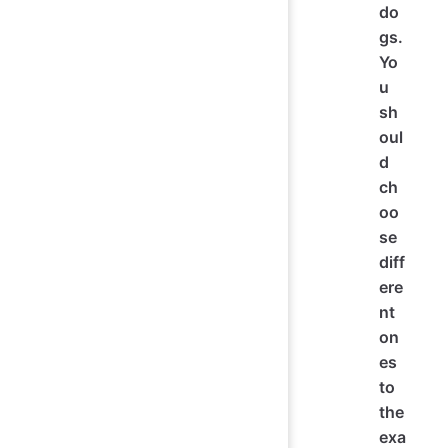
do
gs.
Yo
u
sh
oul
d
ch
oo
se
diff
ere
nt
on
es
to
the
exa