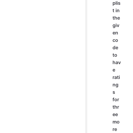
plis
t in
the
giv
en
co
de
to
hav
e
rati
ng
s
for
thr
ee
mo
re