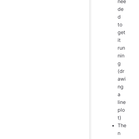
nee
de
d
to
get
it
run
nin
g
(dr
awi
ng
a
line
plo
t)
The
n