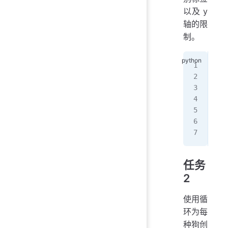
以及 y
轴的限
制。
# 
dog
plt
plt
plt
plt
plt
任务
2
使用循
环为每
种狗创