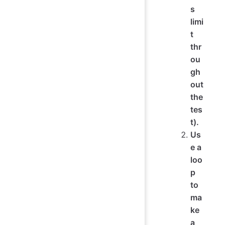
s
limi
t
thr
ou
gh
out
the
tes
t).
Us
e a
loo
p
to
ma
ke
a