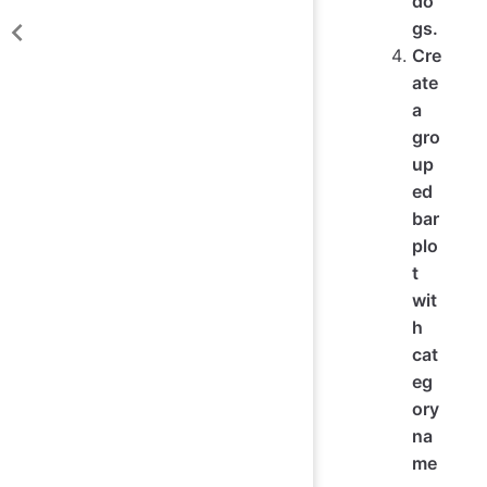
do
gs.
Cre
ate
a
gro
up
ed
bar
plo
t
wit
h
cat
eg
ory
na
me