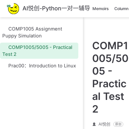
跳
AI悦创-Python一对一辅导
Memoirs
Column
至
主
要
COMP1005 Assignment
內
Puppy Simulation
容
COMP1
COMP1005/5005 - Practical
Test 2
005/50
Prac00：Introduction to Linux
05 -
Practic
al Test
2
AI悦创
原创