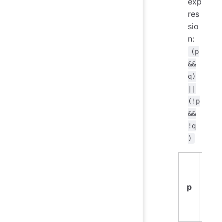
exp
res
sio
n:
(p
&&
q)
||
(!p
&&
!q
)
p
q