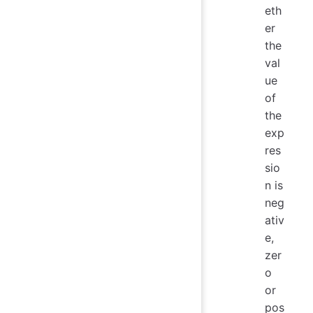
eth
er
the
val
ue
of
the
exp
res
sio
n is
neg
ativ
e,
zer
o
or
pos