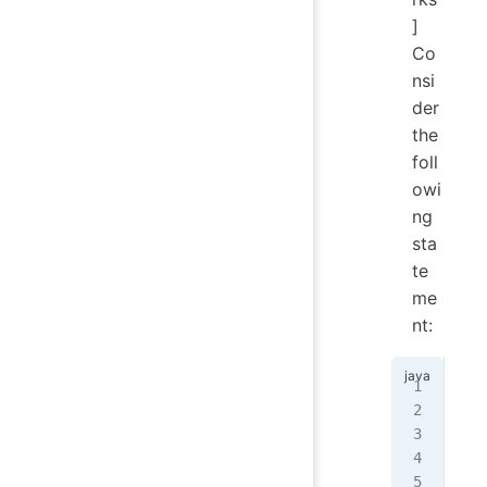
]
Co
nsi
der
the
foll
owi
ng
sta
te
me
nt:
if
 
   
   
   
   