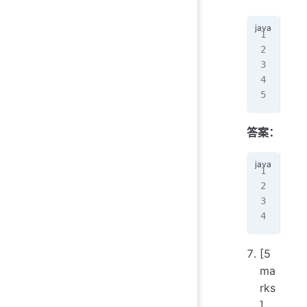
if
 
   
   
   
   
答案：
if
 
   
els
   
[5
ma
rks
]