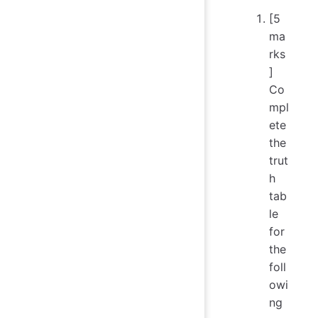
[5
ma
rks
]
Co
mpl
ete
the
trut
h
tab
le
for
the
foll
owi
ng