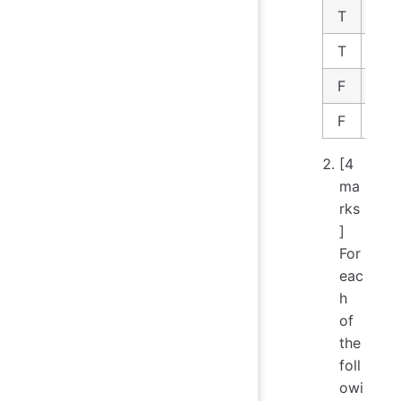
T
T
T
F
F
T
F
F
[4
ma
rks
]
For
eac
h
of
the
foll
owi