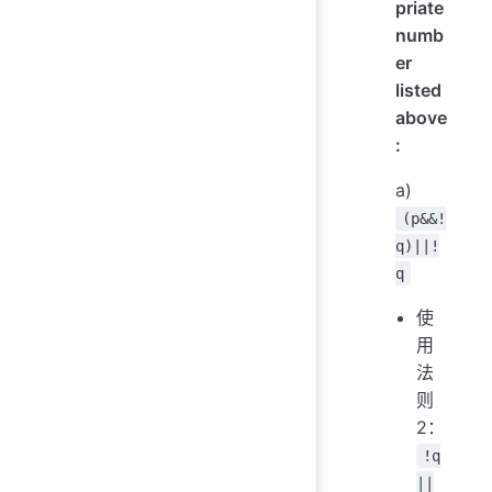
priate
numb
er
listed
above
:
a)
(p&&!
q)||!
q
使
用
法
则
2：
!q
||