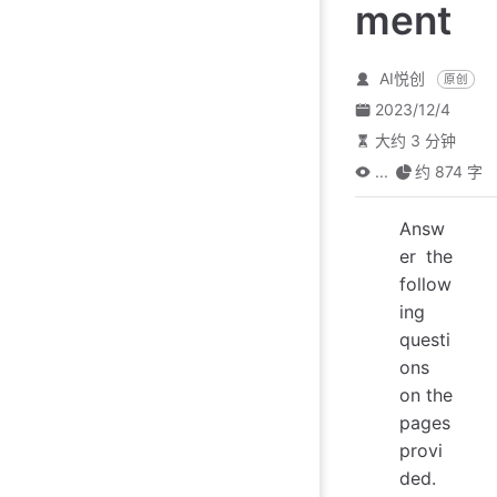
ment
AI悦创
原创
2023/12/4
大约 3 分钟
...
约 874 字
Answ
er the
follow
ing
questi
ons
on the
pages
provi
ded.