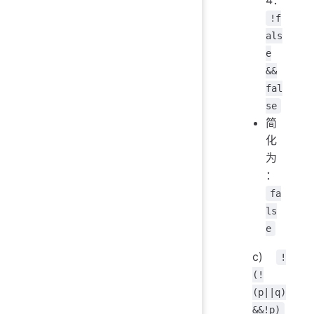
4：
!f
als
e
&&
fal
se
简
化
为
：
fa
ls
e
c)
!
(!
(p||q)
&&!p)