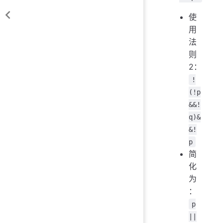
使
用
法
则
2：
!
(!p
&&!
q)&
&!
p
简
化
为
：
p
||