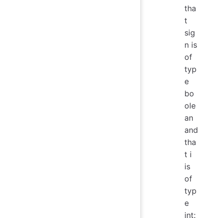
tha
t
sig
n is
of
typ
e
bo
ole
an
and
tha
t i
is
of
typ
e
int: