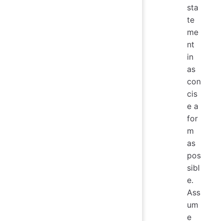
sta
te
me
nt
in
as
con
cis
e a
for
m
as
pos
sibl
e.
Ass
um
e