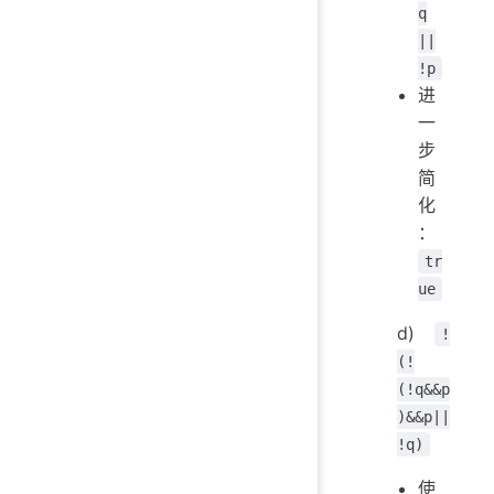
q
||
!p
进
一
步
简
化
：
tr
ue
d)
!
(!
(!q&&p
)&&p||
!q)
使