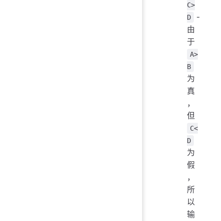
C>
-
D
由
于
A>
B
为
真
，
但
C<
D
为
假
，
所
以
输