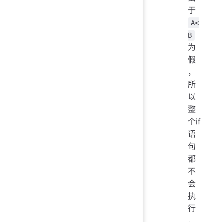
于
A<
B
为
假
，
所
以
整
个if
语
句
都
不
会
执
行
，