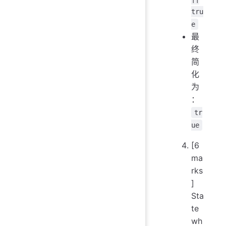
tru
e
最
终
简
化
为
：
tr
ue
[6
ma
rks
]
Sta
te
wh