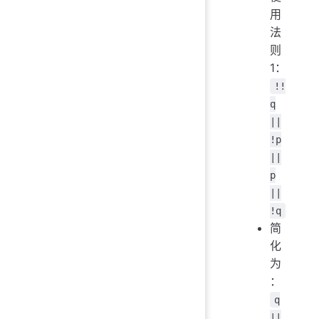
用
法
则
1：
!!
q
||
!p
||
p
||
!q
简
化
为
：
q
||