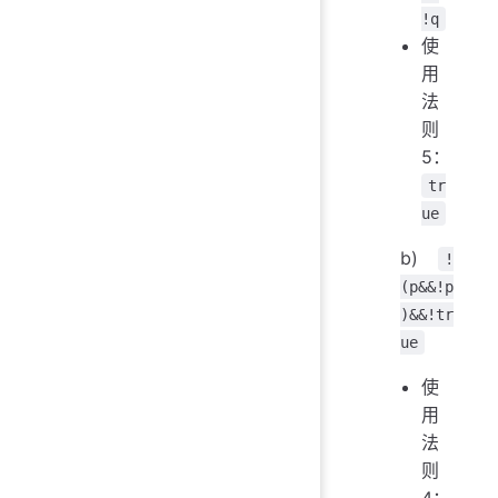
!q
使
用
法
则
5：
tr
ue
b)
!
(p&&!p
)&&!tr
ue
使
用
法
则