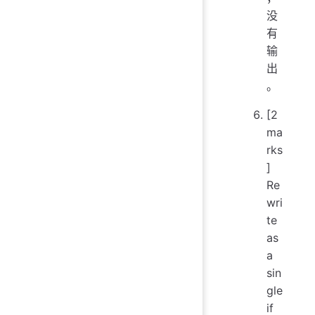
没
有
输
出
。
[2
ma
rks
]
Re
wri
te
as
a
sin
gle
if