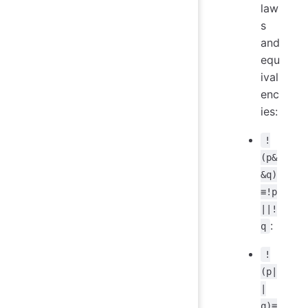
law
s
and
equ
ival
enc
ies:
!
(p&
&q)
≡!p
||!
:
q
!
(p|
|
q)≡