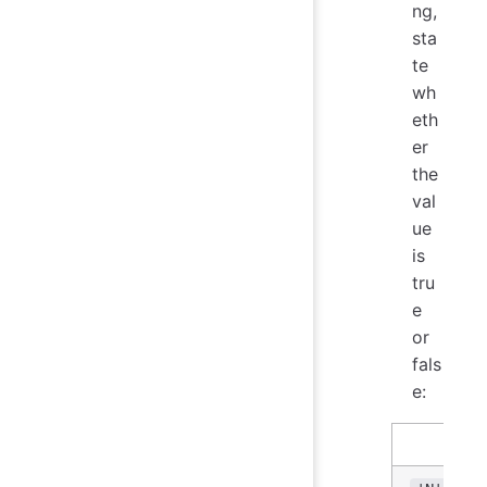
ng,
sta
te
wh
eth
er
the
val
ue
is
tru
e
or
fals
e:
Ex