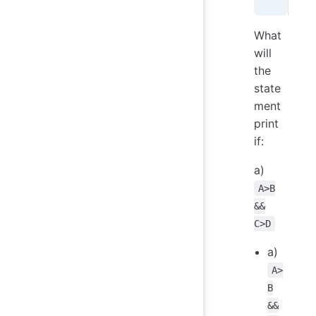
What
will
the
state
ment
print
if:
a)
A>B
&&
C>D
a)
A>
B
&&