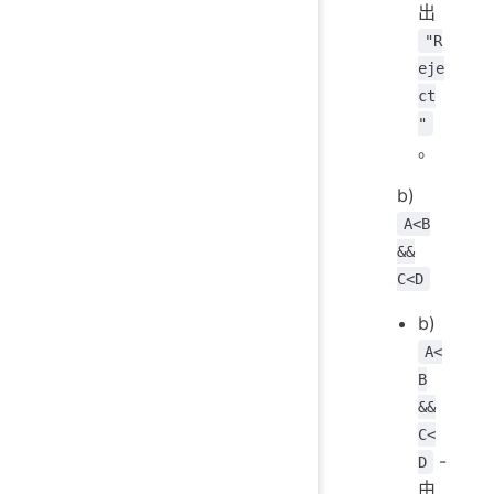
出
"R
eje
ct
"
。
b)
A<B
&&
C<D
b)
A<
B
&&
C<
-
D
由