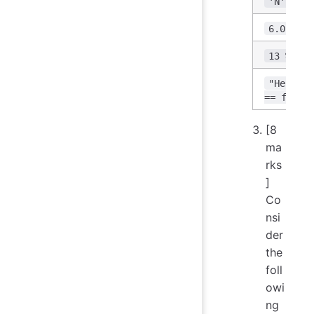
'N' > 'n
6.0 / 10
13 % 10 
"Hello".
== false
[8
ma
rks
]
Co
nsi
der
the
foll
owi
ng