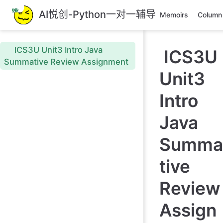
跳
AI悦创-Python一对一辅导
Memoirs
Column
至
主
要
ICS3U Unit3 Intro Java
ICS3U
內
Summative Review Assignment
容
Unit3
Intro
Java
Summa
tive
Review
Assign