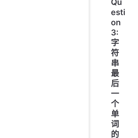
Qu
esti
on
3:
字
符
串
最
后
一
个
单
词
的