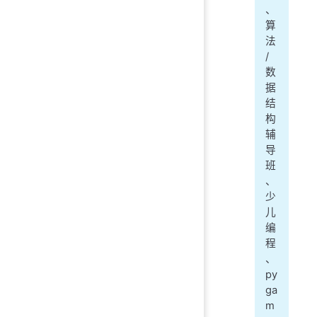
、
算
法
/
数
据
结
构
辅
导
班
、
少
儿
编
程
、
py
ga
m