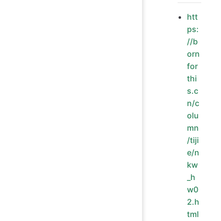
htt
ps:
//b
orn
for
thi
s.c
n/c
olu
mn
/tiji
e/n
kw
_h
w0
2.h
tml