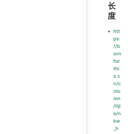
长
度
htt
ps:
//b
orn
for
thi
s.c
n/c
olu
mn
/tiji
e/n
kw
_h