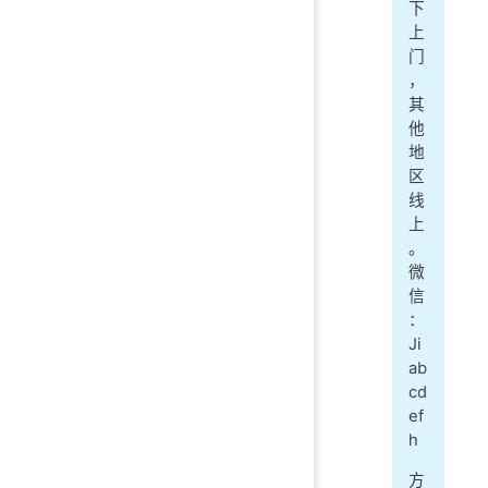
下
上
门
，
其
他
地
区
线
上
。
微
信
：
Ji
ab
cd
ef
h
方