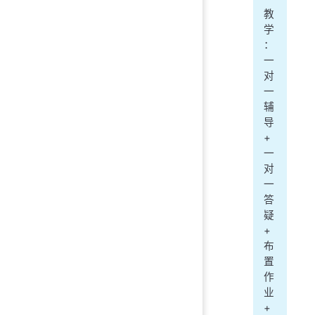
教
学
：
一
对
一
辅
导
+
一
对
一
答
疑
+
布
置
作
业
+