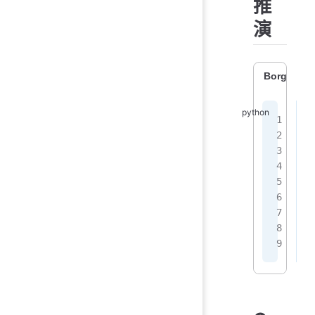
推
演
Borghi An
#
g
a
i
 
e
 