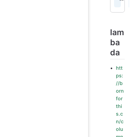
lam
ba
da
htt
ps:
//b
orn
for
thi
s.c
n/c
olu
mn