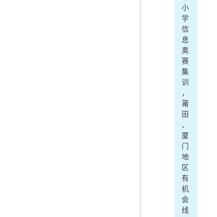
小
学
信
息
奥
赛
集
训
，
莆
田
、
厦
门
地
区
有
机
会
线