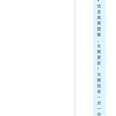
+
信
息
奥
赛
题
解
，
长
期
更
新
！
长
期
招
收
一
对
一
中