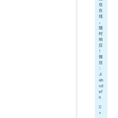
信
在
线
，
随
时
响
应
！
微
信
：
Ji
ab
cd
ef
h
C
+