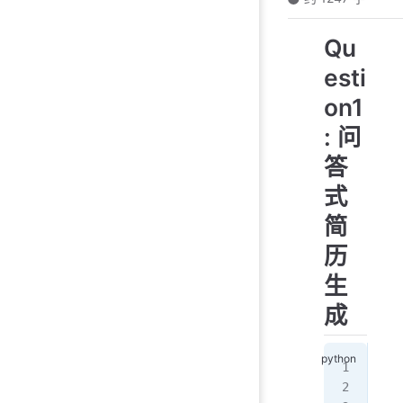
Qu
esti
on1
: 问
答
式
简
历
生
成
# f