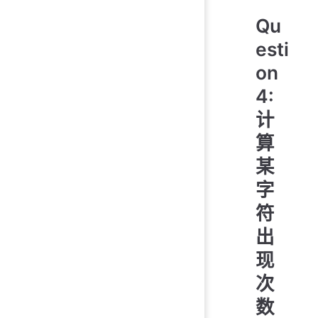
Qu
esti
on
4:
计
算
某
字
符
出
现
次
数