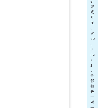
e
游
戏
开
发
、
W
eb
、
Li
nu
x
」
，
全
部
都
是
一
对
一