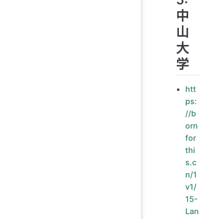
中
山
大
学
htt
ps:
//b
orn
for
thi
s.c
n/1
v1/
15-
Lan