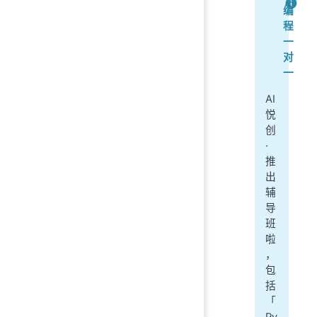
   
编
程
nam
一
nam
对
一
nam
nam
AI
sel
悦
创
·
推
出
辅
导
班
啦
，
包
括
「
Py