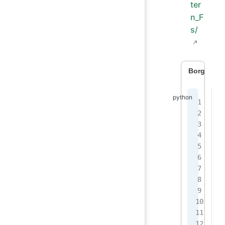
ter
n_F
s/
Borghi An
w
 
 
 
 
 
f
 
 
 