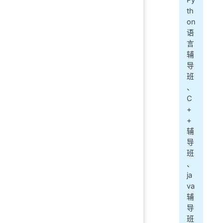
th
on
语
言
辅
导
班
、
C
+
+
辅
导
班
、
ja
va
辅
导
班