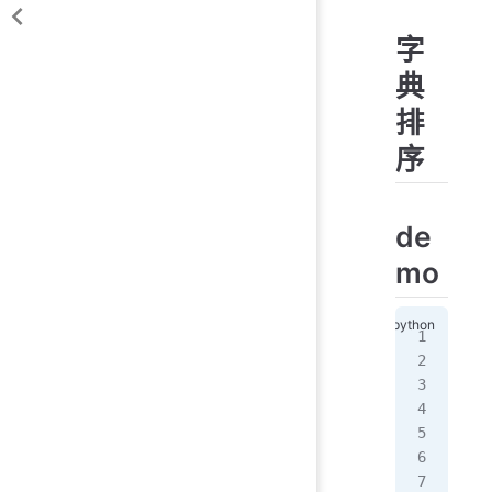
字
典
排
序
de
mo
# -
# @
# 
# @
# @
# 
def