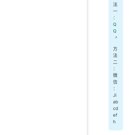
法
一
：
Q
Q
方
法
二
：
微
信
：
Ji
ab
cd
ef
h