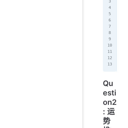
nam
gen
age
uni
pri
pri
pri
pri
pri
pri
pri
Qu
esti
on2
: 运
势