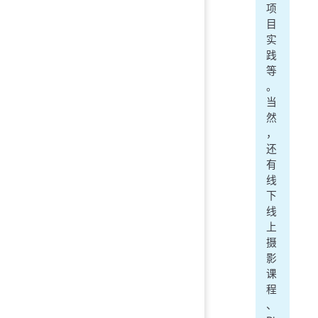
项
目
实
践
等
。
当
然
，
还
有
线
下
线
上
摄
影
课
程
、