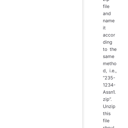
file
and
name
it
accor
ding
to the
same
metho
d, i.e.,
“235-
1234-
Assn1.
zip”.
Unzip
this
file
shoul