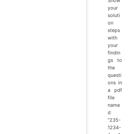
Show
your
soluti
on
steps
with
your
findin
gs to
the
questi
ons in
a pdf
file
name
d
“235-
1234-