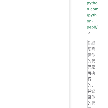
pytho
n.com
/pyth
on-
pep8/
你必
须确
保你
的代
码是
可执
行
的，
并记
录你
的代