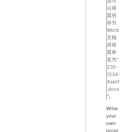
您可
以将
其另
存为
Word
文档
并将
其命
名为"
235-
1234-
Assn1
.docx
"。
Write
your
own
progr