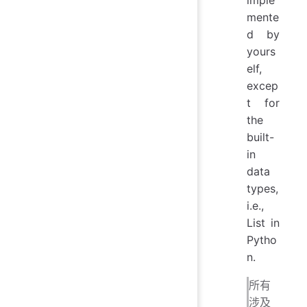
mente
d by
yours
elf,
excep
t for
the
built-
in
data
types,
i.e.,
List in
Pytho
n.
所有
涉及