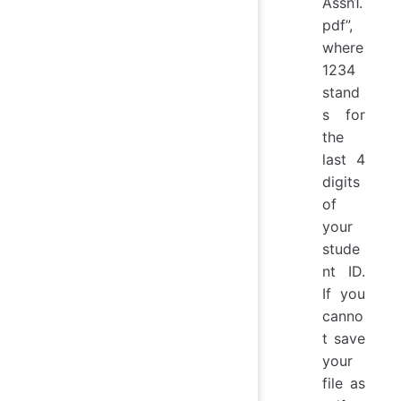
Assn1.
pdf”,
where
1234
stand
s for
the
last 4
digits
of
your
stude
nt ID.
If you
canno
t save
your
file as