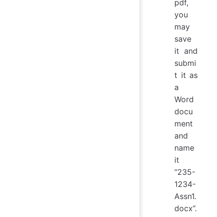
pdf,
you
may
save
it and
submi
t it as
a
Word
docu
ment
and
name
it
“235-
1234-
Assn1.
docx”.