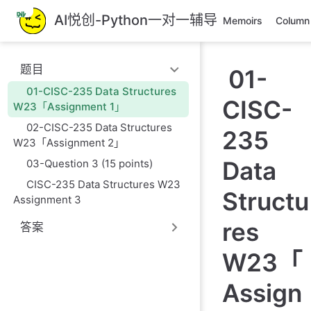
跳
AI悦创-Python一对一辅导
Memoirs
Column
至
主
要
题目
01-
內
容
01-CISC-235 Data Structures
CISC-
W23「Assignment 1」
02-CISC-235 Data Structures
235
W23「Assignment 2」
Data
03-Question 3 (15 points)
CISC-235 Data Structures W23
Structu
Assignment 3
res
答案
W23「
Assign