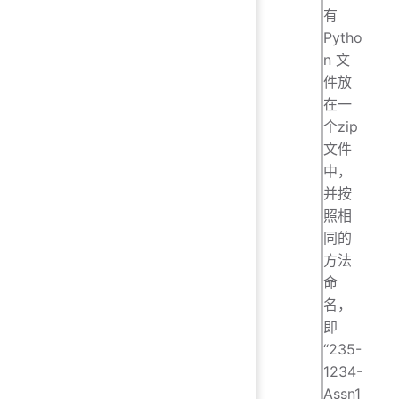
有
Pytho
n 文
件放
在一
个zip
文件
中，
并按
照相
同的
方法
命
名，
即
“235-
1234-
Assn1