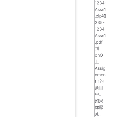
1234-
Assn1
.zip和
235-
1234-
Assn1
.pdf
到
onQ
上
Assig
nmen
t 1的
条目
中。
如果
你愿
意，