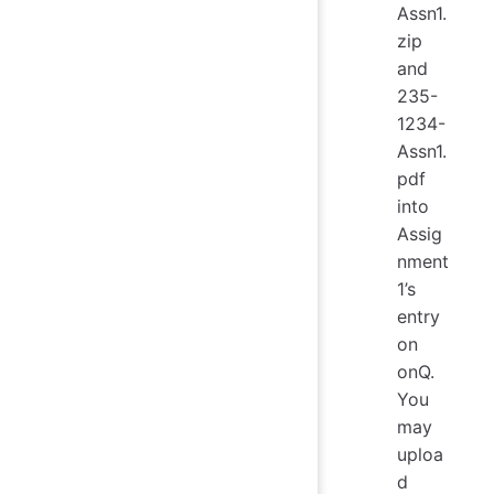
Assn1.
zip
and
235-
1234-
Assn1.
pdf
into
Assig
nment
1’s
entry
on
onQ.
You
may
uploa
d