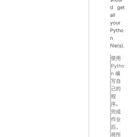
d get
all
your
Pytho
n
file(s).
使用
Pytho
n 编
写自
己的
程
序。
完成
作业
后，
将所