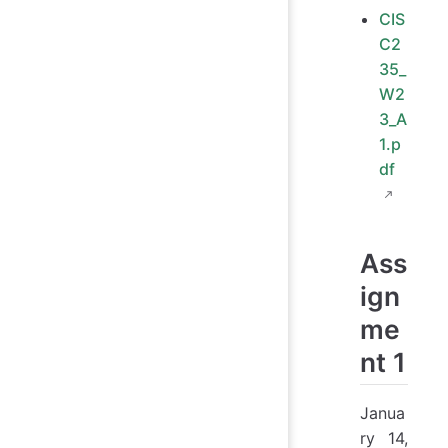
CIS
C2
35_
W2
3_A
1.p
df
Ass
ign
me
nt 1
Janua
ry 14,