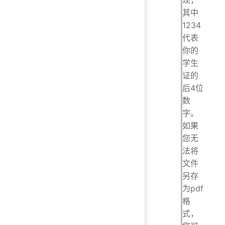
其中
1234
代表
你的
学生
证的
后4位
数
字。
如果
您无
法将
文件
另存
为pdf
格
式，