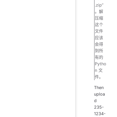
.zip”
。解
压缩
这个
文件
应该
会得
到所
有的
Pytho
n 文
件。
Then
uploa
d
235-
1234-