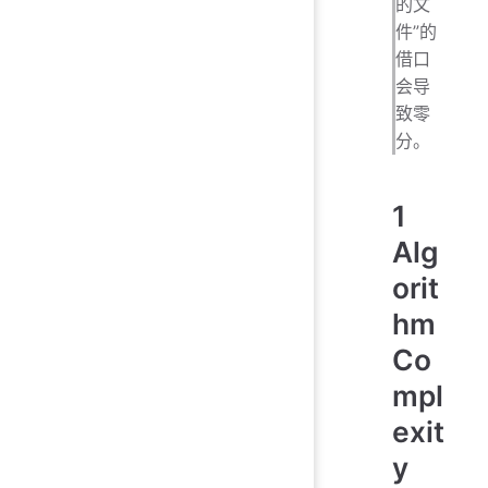
的文
件”的
借口
会导
致零
分。
1
Alg
orit
hm
Co
mpl
exit
y