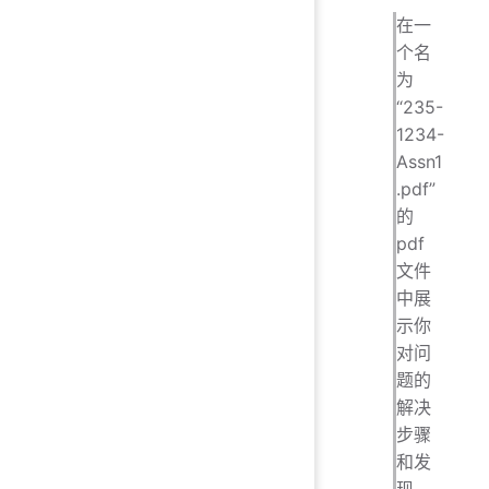
在一
个名
为
“235-
1234-
Assn1
.pdf”
的
pdf
文件
中展
示你
对问
题的
解决
步骤
和发
现，