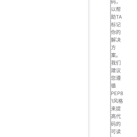
码，
以帮
助TA
标记
你的
解决
方
案。
我们
建议
您遵
循
PEP8
1风格
来提
高代
码的
可读