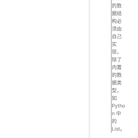
的数
据结
构必
须由
自己
实
现，
除了
内置
的数
据类
型，
如
Pytho
n 中
的
List。