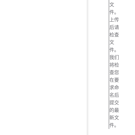
文
件。
上传
后请
检查
文
件。
我们
将检
查您
在要
求命
名后
提交
的最
新文
件。