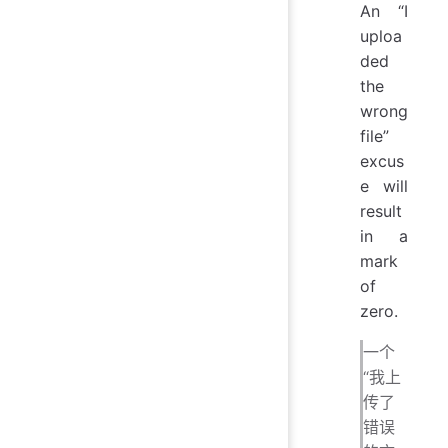
An “I
uploa
ded
the
wrong
file”
excus
e will
result
in a
mark
of
zero.
一个
“我上
传了
错误