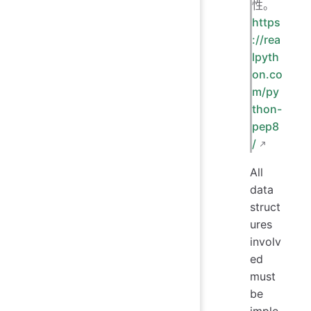
性。
https
://rea
lpyth
on.co
m/py
thon-
pep8
/
All
data
struct
ures
involv
ed
must
be
imple