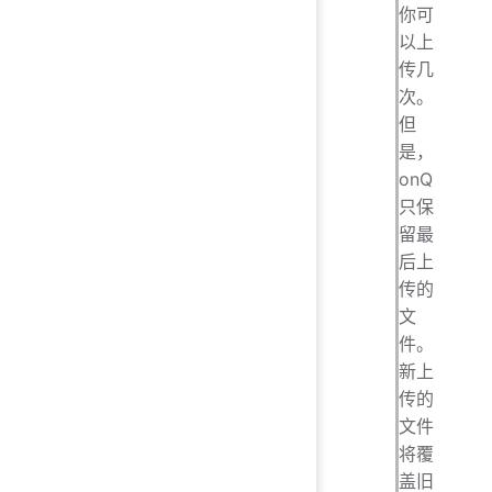
你可
以上
传几
次。
但
是，
onQ
只保
留最
后上
传的
文
件。
新上
传的
文件
将覆
盖旧