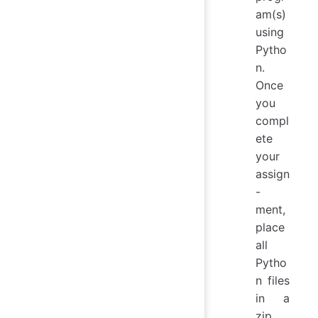
am(s)
using
Pytho
n.
Once
you
compl
ete
your
assign
-
ment,
place
all
Pytho
n files
in a
zip