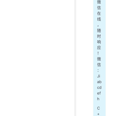
微
信
在
线
，
随
时
响
应
！
微
信
：
Ji
ab
cd
ef
h
C
+