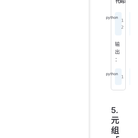
代码示例
l
p
输
出
：
[
5.
元
组