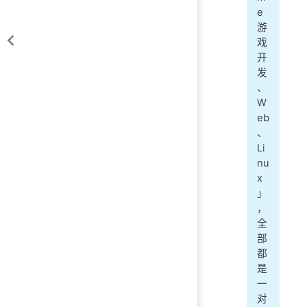
e
游
戏
开
发
、
W
eb
、
Li
nu
x
」
，
全
部
都
是
一
对