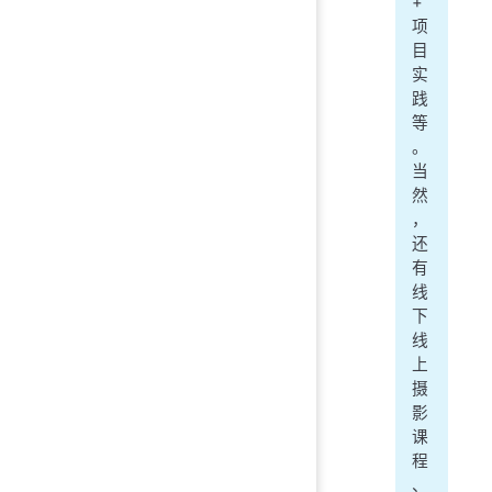
+
项
目
实
践
等
。
当
然
，
还
有
线
下
线
上
摄
影
课
程
、