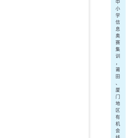
中
小
学
信
息
奥
赛
集
训
，
莆
田
、
厦
门
地
区
有
机
会
线