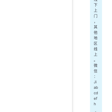
下
上
门
，
其
他
地
区
线
上
。
微
信
：
Ji
ab
cd
ef
h