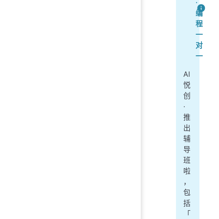
·
编
程
一
对
一
AI
悦
创
·
推
出
辅
导
班
啦
，
包
括
「