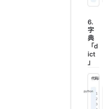
6.
字
典
「d
ict
」
代码示例
d
p
p