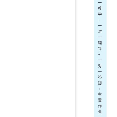
一
教
学
：
一
对
一
辅
导
+
一
对
一
答
疑
+
布
置
作
业