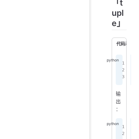
「t
upl
e」
代码示例
t
p
p
输
出
：
(
<