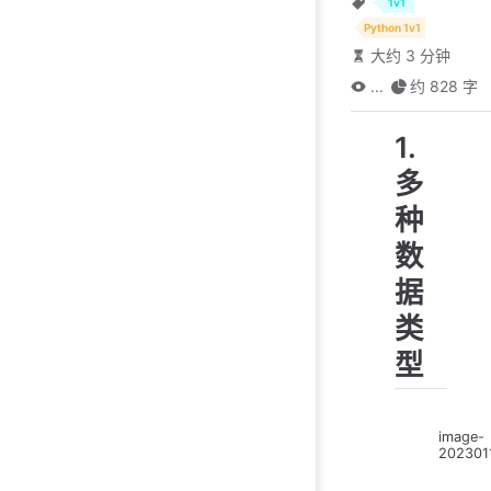
1v1
Python 1v1
大约 3 分钟
...
约 828 字
1.
多
种
数
据
类
型
image-
202301