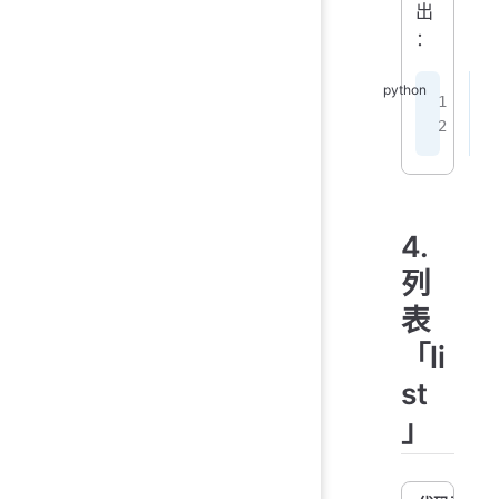
出
：
<
H
4.
列
表
「li
st
」