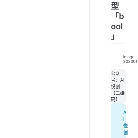
型
「b
ool
」
image-
202301
公众
号：AI
悦创
【二维
码】
A
I
悦
创