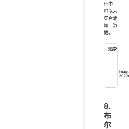
行中，
可以为
集合添
加数
据。
无序性
image
2023
8.
布
尔