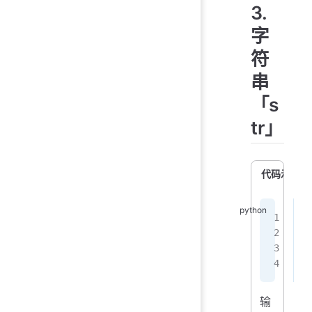
3.
字
符
串
「s
tr」
代码示例
s
p
p
输