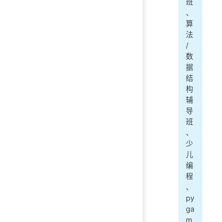
班
、
算
法
/
数
据
结
构
辅
导
班
、
少
儿
编
程
、
py
ga
m