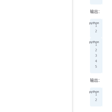
输出：
<
cl
<
cl
num
pri
t 
=
pri
输出：
<
cl
<
cl