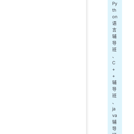
Py
th
on
语
言
辅
导
班
、
C
+
+
辅
导
班
、
ja
va
辅
导