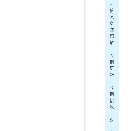
+
信
息
奥
赛
题
解
，
长
期
更
新
！
长
期
招
收
一
对
一