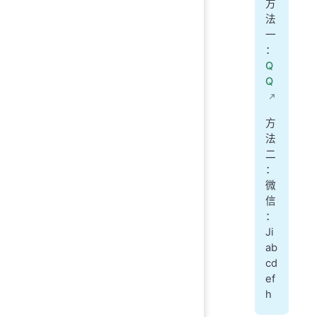
方
法
一
：
Q
Q
方
法
二
：
微
信
：
Ji
ab
cd
ef
h