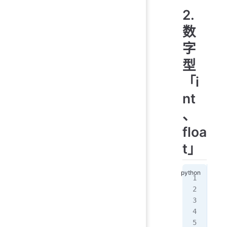
2.
数
字
型
「i
nt
、
floa
t」
num
pri
t 
=
pri