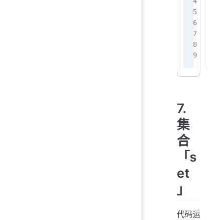
d
 
 
 
}
7.
集
合
「s
et
」
代码运