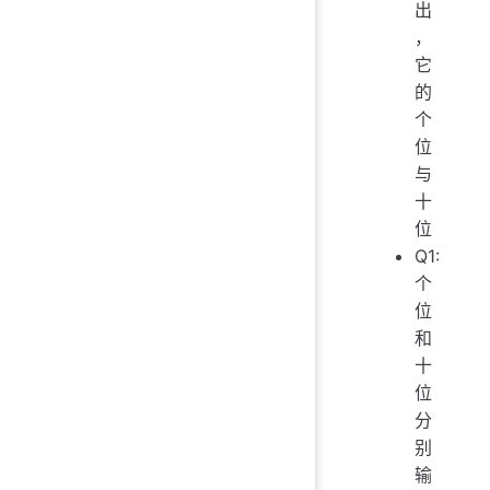
出
，
它
的
个
位
与
十
位
Q1:
个
位
和
十
位
分
别
输