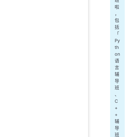
班
啦
，
包
括
「
Py
th
on
语
言
辅
导
班
、
C
+
+
辅
导
班