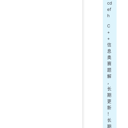
cd
ef
h
C
+
+
信
息
奥
赛
题
解
，
长
期
更
新
！
长
期