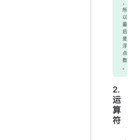
，
所
以
最
后
是
浮
点
数
。
2.
运
算
符