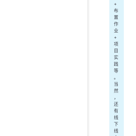
+
布
置
作
业
+
项
目
实
践
等
。
当
然
，
还
有
线
下
线