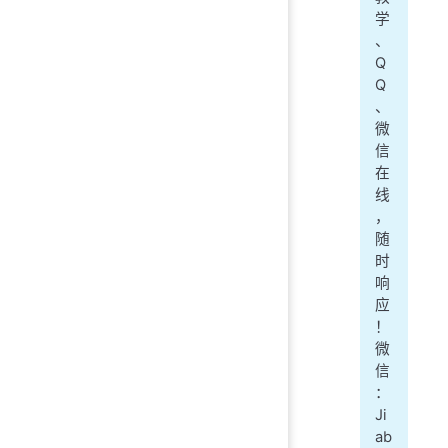
学
、
Q
Q
、
微
信
在
线
，
随
时
响
应
！
微
信
：
Ji
ab