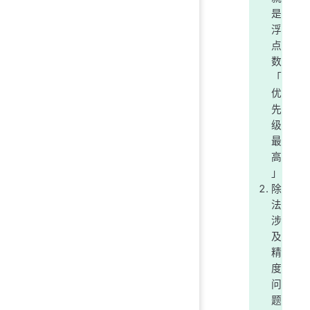
是
浮
点
数
「
优
先
级
最
高
」
除
法
涉
及
精
度
问
题