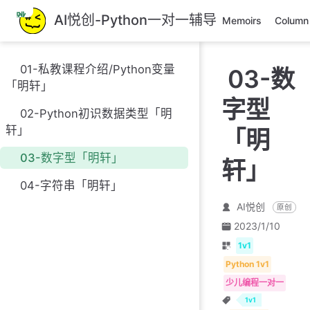
跳
AI悦创-Python一对一辅导
Memoirs
Column
至
主
要
01-私教课程介绍/Python变量
03-数
內
「明轩」
容
字型
02-Python初识数据类型「明
轩」
「明
03-数字型「明轩」
轩」
04-字符串「明轩」
AI悦创
原创
2023/1/10
1v1
Python 1v1
少儿编程一对一
1v1