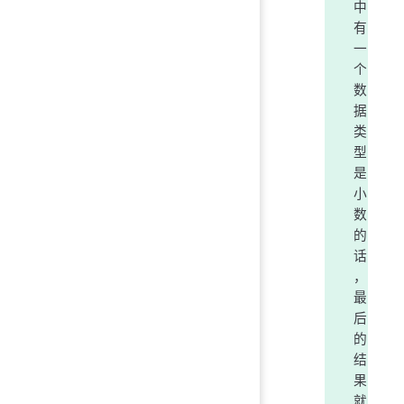
中
有
一
个
数
据
类
型
是
小
数
的
话
，
最
后
的
结
果
就