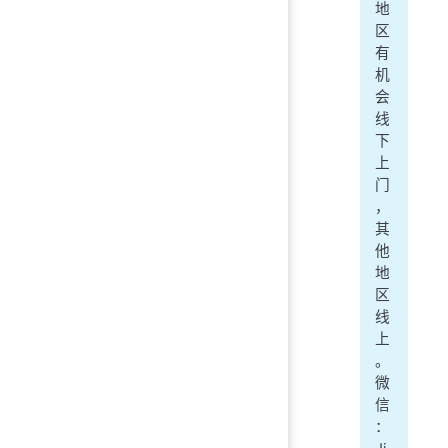
地
区
有
机
会
线
下
上
门
，
其
他
地
区
线
上
。
微
信
：