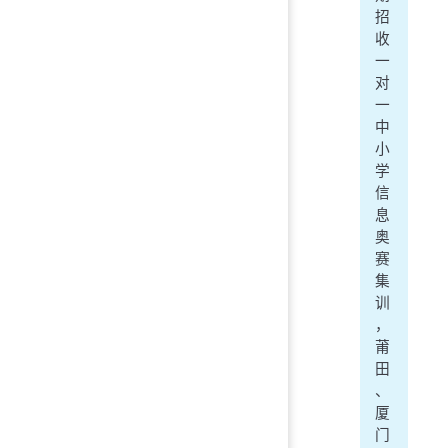
招
收
一
对
一
中
小
学
信
息
奥
赛
集
训
，
莆
田
、
厦
门