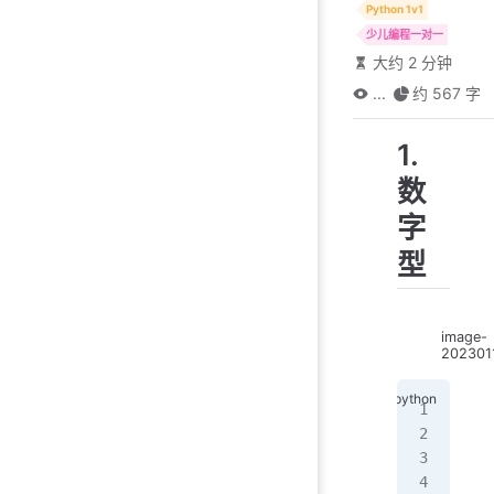
Python 1v1
少儿编程一对一
大约 2 分钟
...
约 567 字
1.
数
字
型
image-
202301
In 
Out
In 