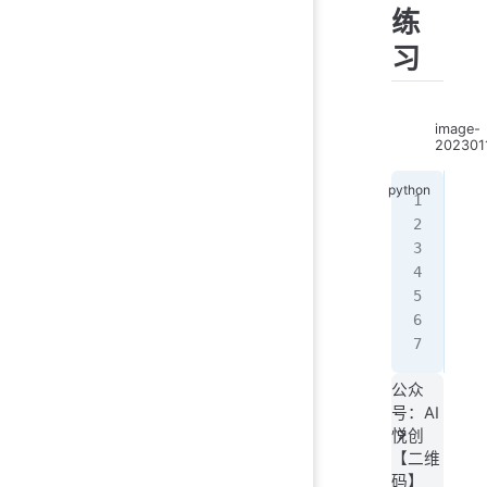
练
习
image-
202301
a 
=
a 
=
pri
a 
=
a 
+
pri
公众
号：AI
悦创
【二维
码】