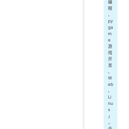
编
程
、
py
ga
m
e
游
戏
开
发
、
W
eb
、
Li
nu
x
」
，
全