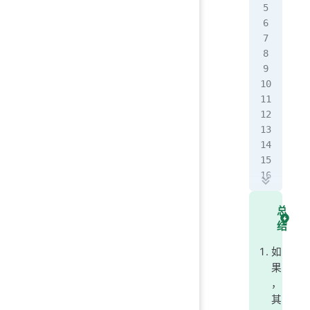
Out
In 
Out
In 
Out
In 
Out
In 
Out
总
In 
结
Out
如
果
，
其