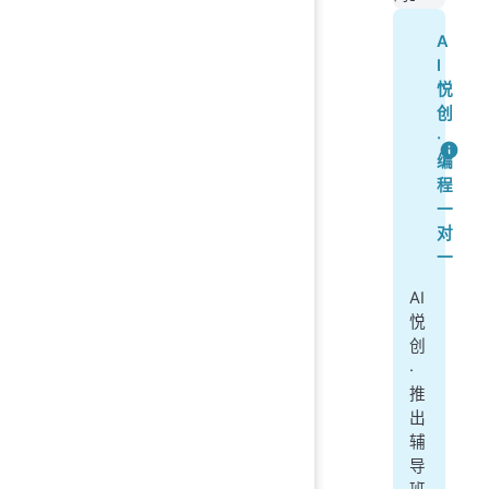
A
I
悦
创
·
编
程
一
对
一
AI
悦
创
·
推
出
辅
导