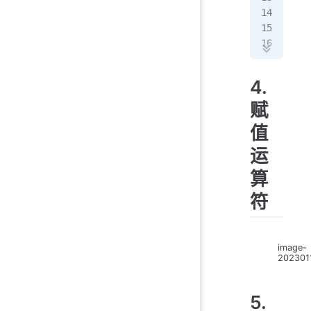
a 
=
b 
=
pri
4.
赋
值
运
算
符
image-
202301
5.