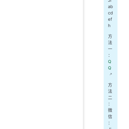
Ji
ab
cd
ef
h
方
法
一
：
Q
Q
方
法
二
：
微
信
：