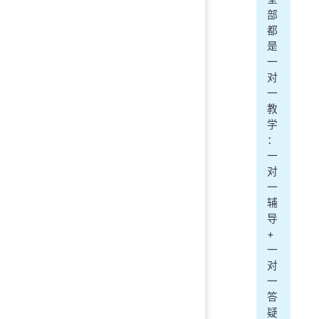
部
都
是
一
对
一
教
学
：
一
对
一
辅
导
+
一
对
一
答
疑