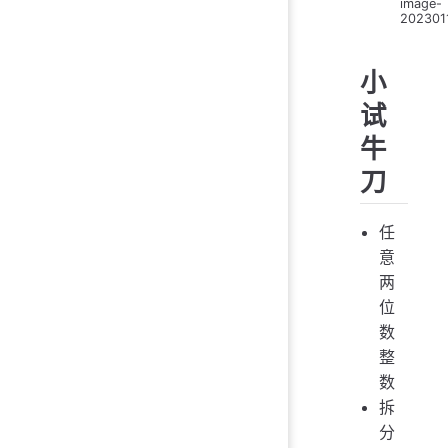
image-
202301
小
试
牛
刀
任
意
两
位
数
整
数
拆
分