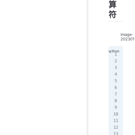
算
符
image-
202301
a 
=
b 
=
pri
a 
=
b 
=
pri
a 
=
b 
=
pri
pri