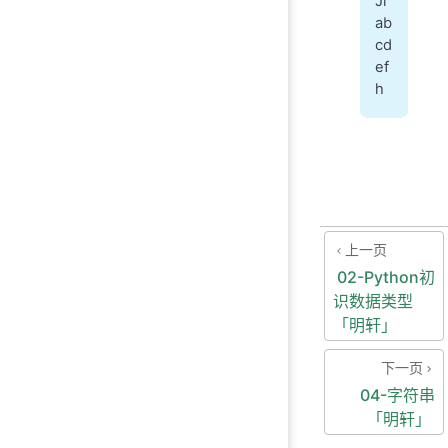
Ji
ab
cd
ef
h
上一页
02-Python初
识数据类型
「明轩」
下一页
04-字符串
「明轩」