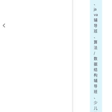
、
ja
va
辅
导
班
、
算
法
/
数
据
结
构
辅
导
班
、
少
儿