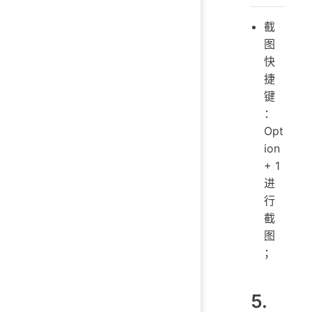
截
图
快
捷
键
：
Opt
ion
+ 1
进
行
截
图
；
5.