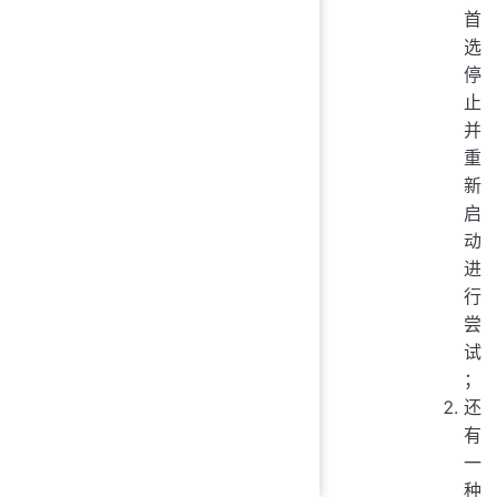
首
选
停
止
并
重
新
启
动
进
行
尝
试
；
还
有
一
种