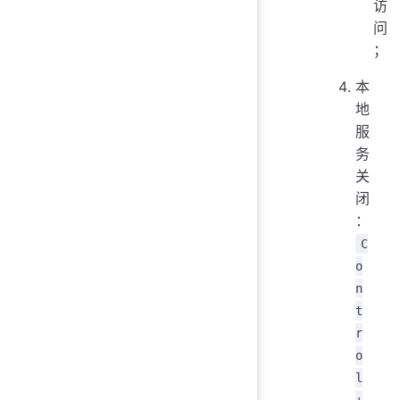
访
问
；
本
地
服
务
关
闭
：
C
o
n
t
r
o
l
+