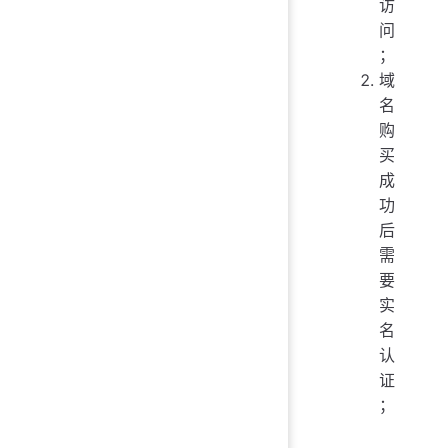
访
问
；
域
名
购
买
成
功
后
需
要
实
名
认
证
；