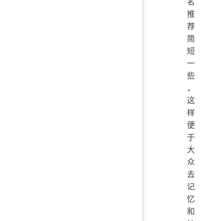
名
推
荐
简
短
一
些
，
这
样
便
于
大
众
去
记
忆
和