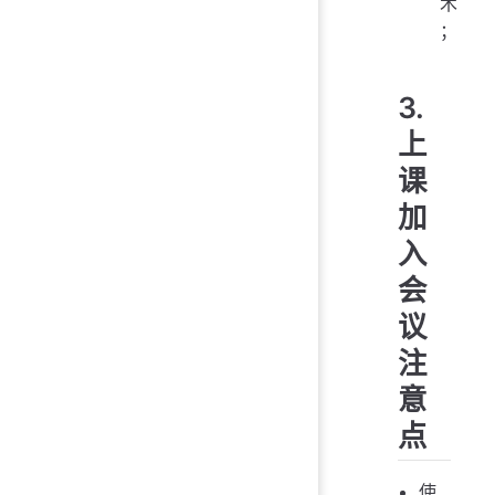
术
；
3.
上
课
加
入
会
议
注
意
点
使