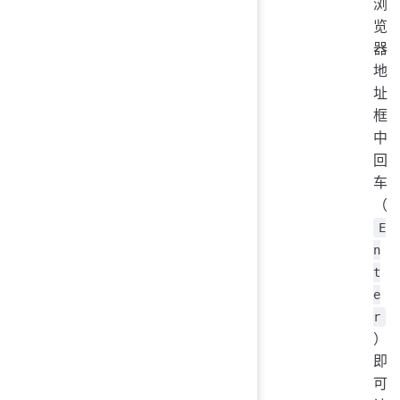
浏
览
器
地
址
框
中
回
车
（
E
n
t
e
r
）
即
可