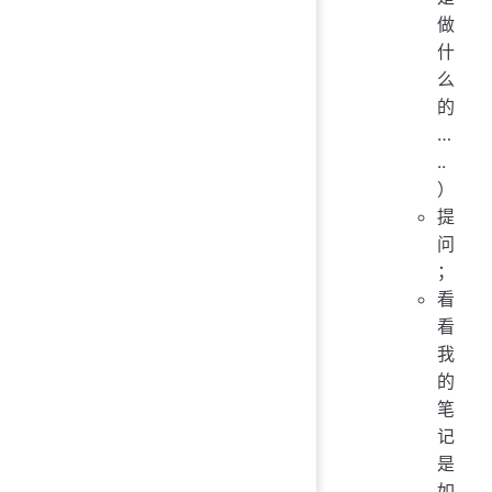
做
什
么
的
…
..
）
提
问
；
看
看
我
的
笔
记
是
如