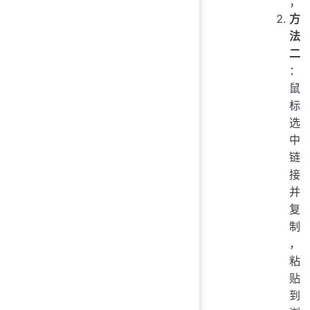
；
方
法
二
：
鼠
标
选
中
链
接
并
复
制
，
粘
贴
到