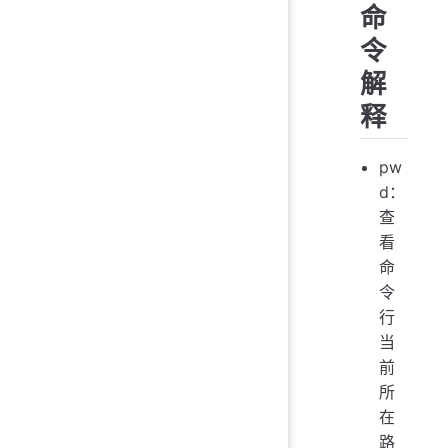
命
令
解
释
pw
d：
查
看
命
令
行
当
前
所
在
路