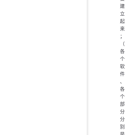
建
立
起
来
；
（
各
个
软
件
、
各
个
部
分
分
别
是