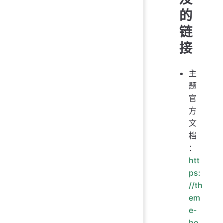
的
链
接
主
题
官
方
文
档
：
htt
ps:
//th
em
e-
ho