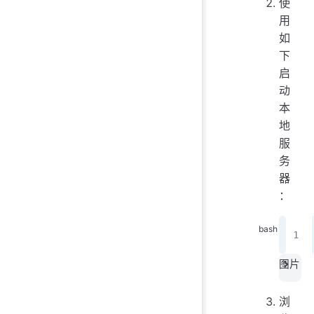
使
用
如
下
启
动
本
地
服
务
器
：
图片
浏