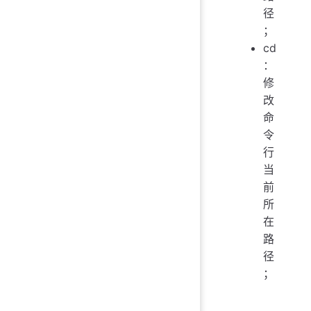
径
；
cd
：
修
改
命
令
行
当
前
所
在
路
径
；