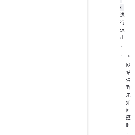
C
进
行
退
出
；
当
网
站
遇
到
未
知
问
题
时
，