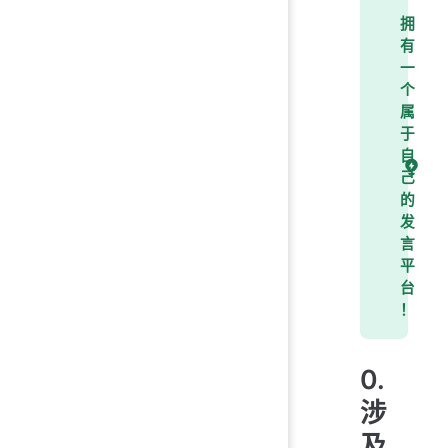
拥
有
一
个
属
于
自
己
的
发
言
平
台
！
0.
涉
及