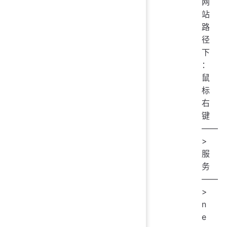
网
站
路
径
下
：
鼠
标
右
键
——
>
服
务
——
>
n
e