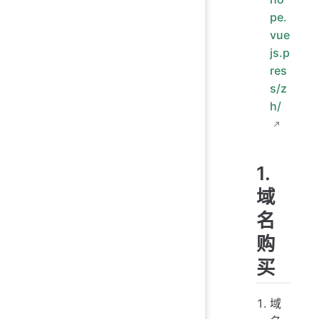
pe.
vue
js.p
res
s/z
h/
1.
域
名
购
买
域