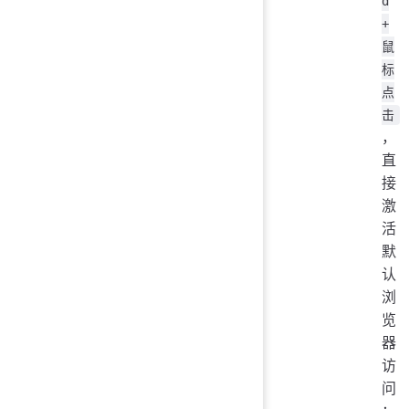
d
+
鼠
标
点
击
，
直
接
激
活
默
认
浏
览
器
访
问