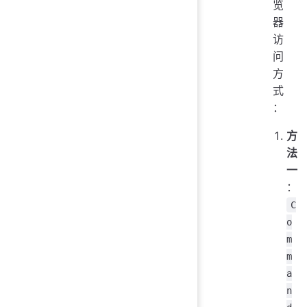
览
器
访
问
方
式
：
方
法
一
：
C
o
m
m
a
n