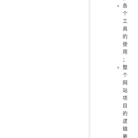
各
个
工
具
的
使
用
；
整
个
网
站
项
目
的
逻
辑
要