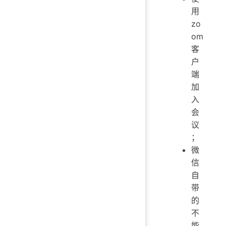
用
zo
om
客
户
端
加
入
会
议
；
微
信
自
带
的
不
能