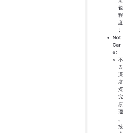
逻
辑
程
度
；
Not
Car
e
：
不
去
深
度
探
究
原
理
、
技