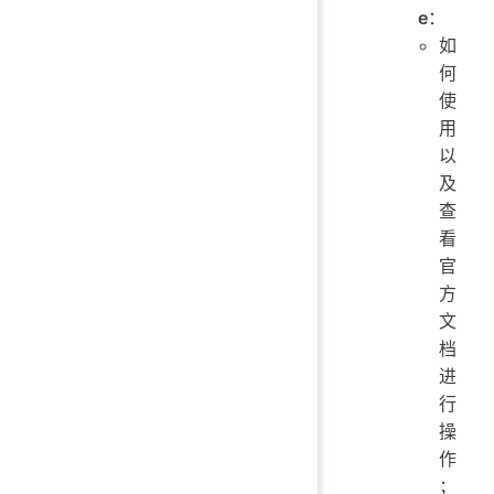
e
：
如
何
使
用
以
及
查
看
官
方
文
档
进
行
操
作
；