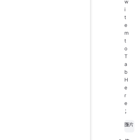
w
i
t
e
m
t
o
T
a
b
H
e
r
e
；
图片