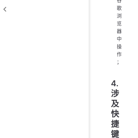
谷
歌
浏
览
器
中
操
作
；
4.
涉
及
快
捷
键