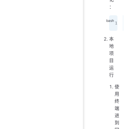
：
本
地
项
目
运
行
使
用
终
端
进
到