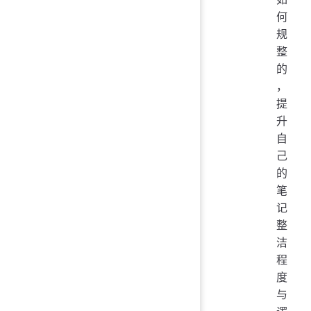
何
规
整
的
，
提
升
自
己
的
笔
记
整
洁
程
度
与