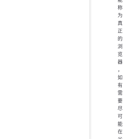
称
为
真
正
的
浏
览
器
，
如
有
需
要
尽
可
能
在