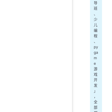
导
班
、
少
儿
编
程
、
py
ga
m
e
游
戏
开
发
」
，
全
部