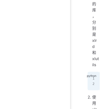
的
库
，
分
别
是
xlr
d
和
xlut
ils
imp
fro
使
用