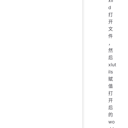
xlr
d
打
开
文
件
，
然
后
xlut
ils
赋
值
打
开
后
的
wo