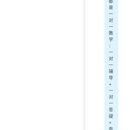
都
是
一
对
一
教
学
：
一
对
一
辅
导
+
一
对
一
答
疑
+
布