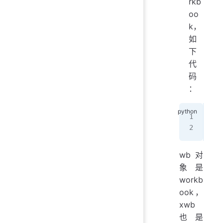
rkb
oo
k，
如
下
代
码
：
wb 
xwb
wb 对
象是
workb
ook，
xwb
也是