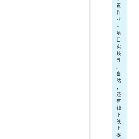
置
作
业
+
项
目
实
践
等
。
当
然
，
还
有
线
下
线
上
摄