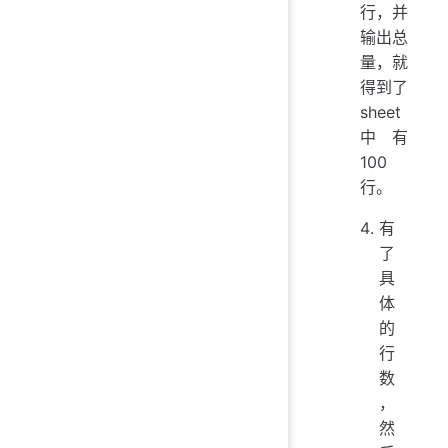
行，并
输出总
量，就
得到了
sheet
中有
100
行。
有
了
具
体
的
行
数
，
然