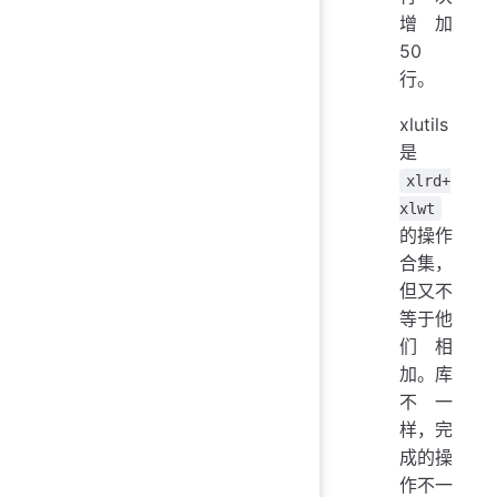
增加
50
行。
xlutils
是
xlrd+
xlwt
的操作
合集，
但又不
等于他
们相
加。库
不一
样，完
成的操
作不一