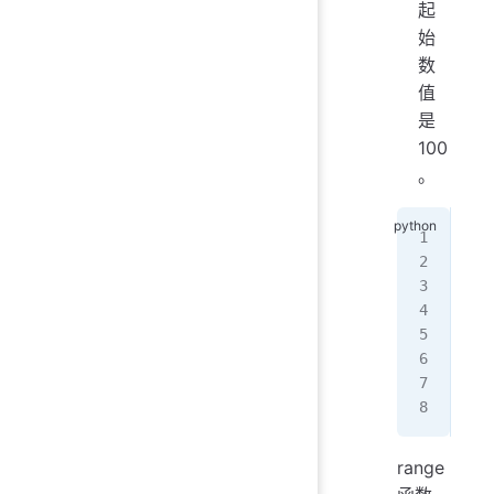
起
始
数
值
是
100
。
imp
fak
for
   
   
   
   
range