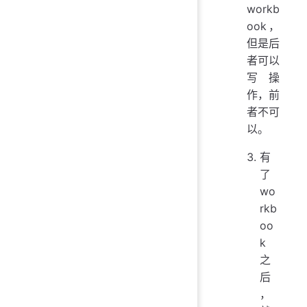
workb
ook，
但是后
者可以
写操
作，前
者不可
以。
有
了
wo
rkb
oo
k
之
后
，