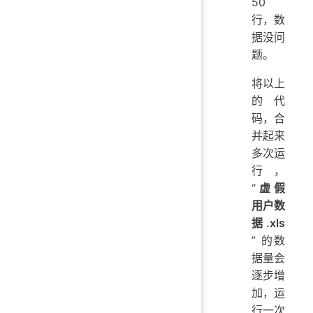
50
行，数
据没问
题。
将以上
的代
码，合
并起来
多次运
行，
“
虚假
用户数
据.xls
” 的数
据量会
逐步增
加，运
行一次