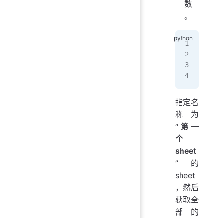
数
。
she
row
len
pri
指定名
称为
“
第一
个
sheet
”的
sheet
，然后
获取全
部的