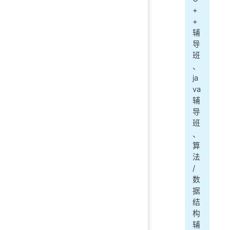
+
+
辅
导
班
、
ja
va
辅
导
班
、
算
法
/
数
据
结
构
辅