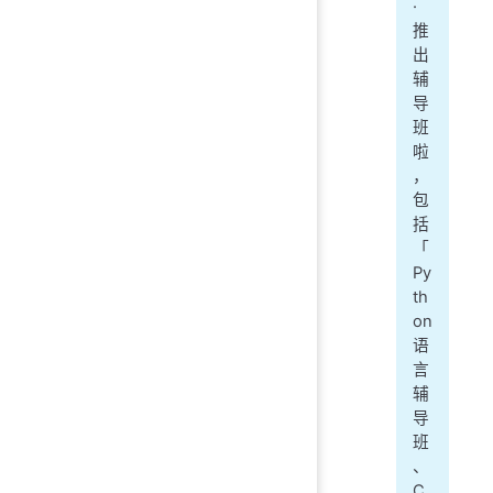
·
推
出
辅
导
班
啦
，
包
括
「
Py
th
on
语
言
辅
导
班
、
C