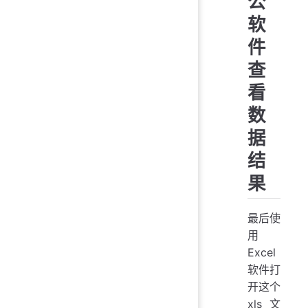
公
软
件
查
看
数
据
结
果
最后使
用
Excel
软件打
开这个
xls 文