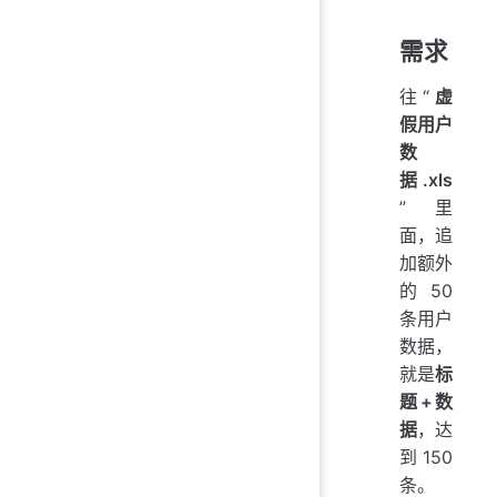
需求
往“
虚
假用户
数
据.xls
”里
面，追
加额外
的 50
条用户
数据，
就是
标
题+数
据
，达
到 150
条。