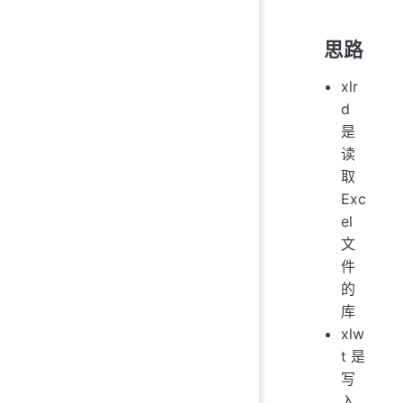
思路
xlr
d
是
读
取
Exc
el
文
件
的
库
xlw
t 是
写
入