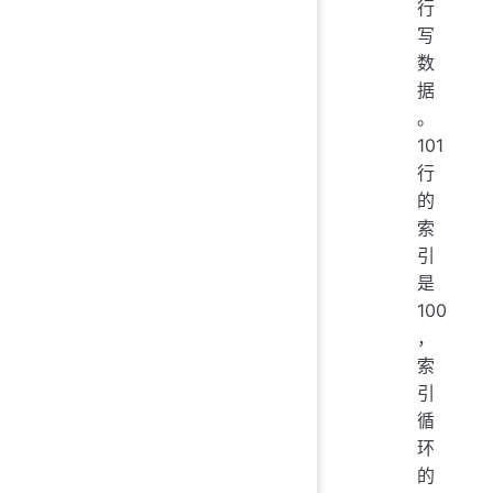
行
写
数
据
。
101
行
的
索
引
是
100
，
索
引
循
环
的