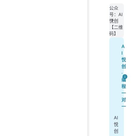
公众
号：AI
悦创
【二维
码】
A
I
悦
创
·
编
程
一
对
一
AI
悦
创