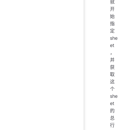
就
开
始
指
定
she
et
，
并
获
取
这
个
she
et
的
总
行