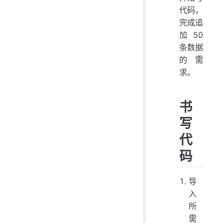
代码，
完成追
加 50
条数据
的需
求。
书
写
代
码
导
入
所
需