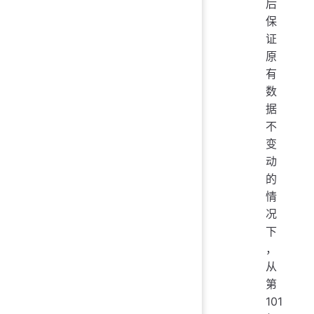
后
保
证
原
有
数
据
不
变
动
的
情
况
下
，
从
第
101