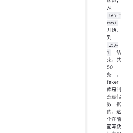
函数，
从
len(r
ows)
开始，
到
150-
结
1
束，共
50
条。
faker
库是制
造虚假
数据
的，这
个在前
面写数