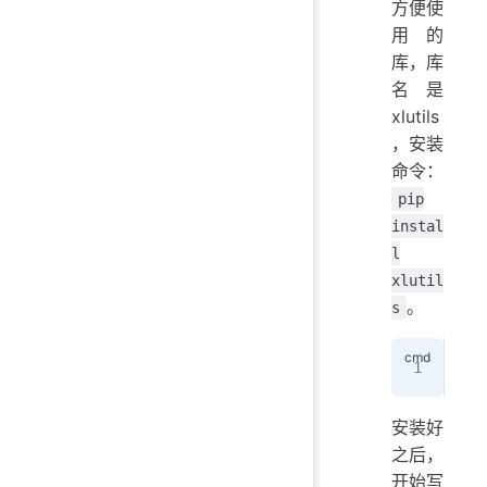
方便使
用的
库，库
名是
xlutils
，安装
命令：
pip
instal
l
xlutil
。
s
pip
安装好
之后，
开始写