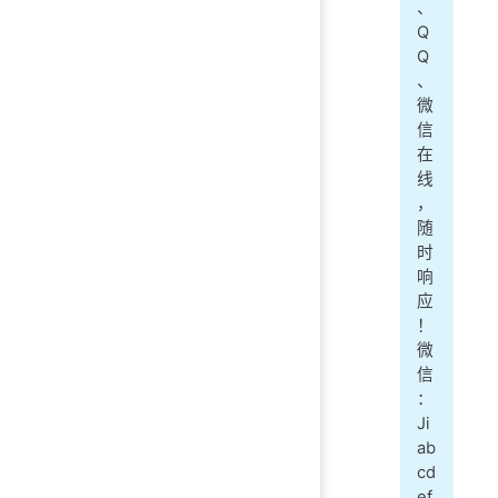
、
Q
Q
、
微
信
在
线
，
随
时
响
应
！
微
信
：
Ji
ab
cd
ef