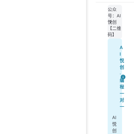
公众
号：AI
悦创
【二维
码】
A
I
悦
创
·
编
程
一
对
一
AI
悦
创