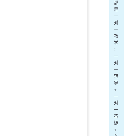
都
是
一
对
一
教
学
：
一
对
一
辅
导
+
一
对
一
答
疑
+