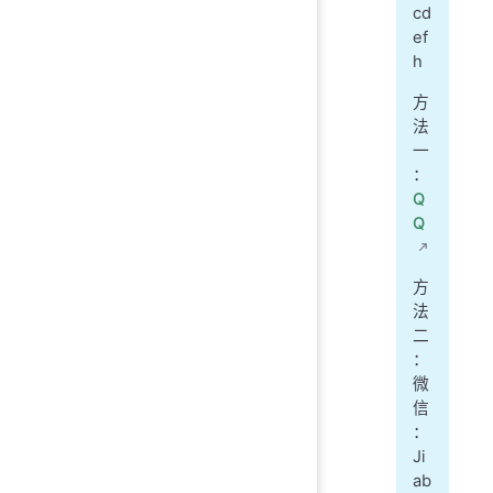
cd
ef
h
方
法
一
：
Q
Q
方
法
二
：
微
信
：
Ji
ab