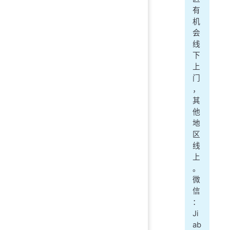
有
机
会
线
下
上
门
，
其
他
地
区
线
上
。
微
信
：
Ji
ab