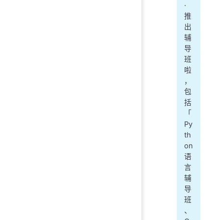
·
推
出
辅
导
班
啦
，
包
括
「
Py
th
on
语
言
辅
导
班
、