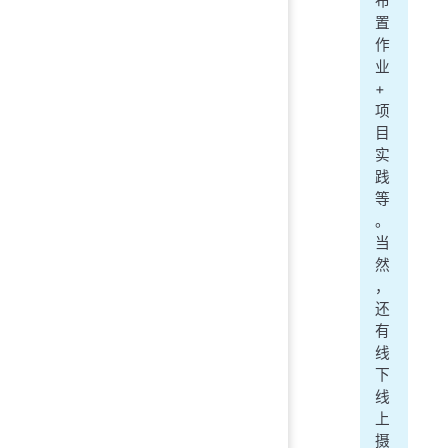
布
置
作
业
+
项
目
实
践
等
。
当
然
，
还
有
线
下
线
上
摄