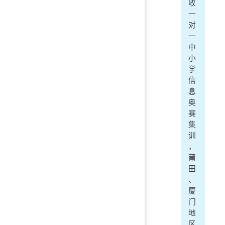
收
一
对
一
中
小
学
信
息
奥
赛
集
训
，
莆
田
、
厦
门
地
区