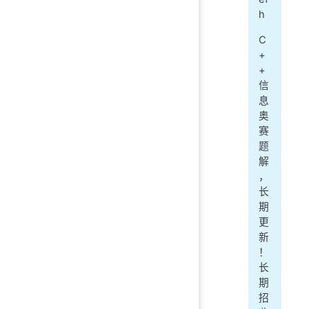
h
C
+
+
信
息
奥
赛
题
解
，
长
期
更
新
！
长
期
招