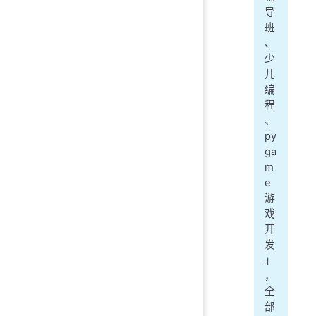
导
班
、
少
儿
编
程
、
py
ga
m
e
游
戏
开
发
」
，
全
部