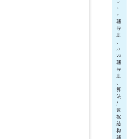
C
+
+
辅
导
班
、
ja
va
辅
导
班
、
算
法
/
数
据
结
构
辅