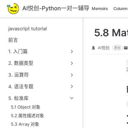
跳
AI悦创-Python一对一辅导
Memoirs
Column
至
主
要
javascript tutorial
5.8 M
內
容
前言
AI悦创
原创
1. 入门篇
2. 数据类型
3. 运算符
4. 语法专题
5. 标准库
5.1 Object 对象
5.2 属性描述对象
5.3 Array 对象