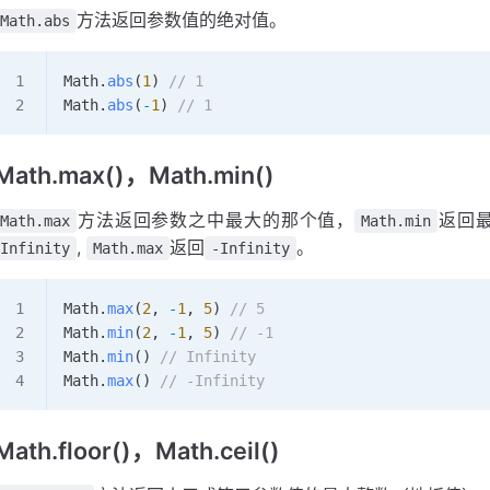
方法返回参数值的绝对值。
Math.abs
Math
.
abs
(
1
) 
// 1
Math
.
abs
(
-
1
) 
// 1
Math.max()，Math.min()
方法返回参数之中最大的那个值，
返回
Math.max
Math.min
,
返回
。
Infinity
Math.max
-Infinity
Math
.
max
(
2
, 
-
1
, 
5
) 
// 5
Math
.
min
(
2
, 
-
1
, 
5
) 
// -1
Math
.
min
() 
// Infinity
Math
.
max
() 
// -Infinity
Math.floor()，Math.ceil()