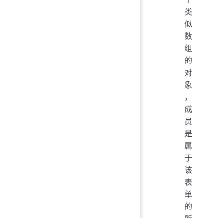
类
似
数
组
的
对
象
，
成
员
是
属
于
该
表
单
的