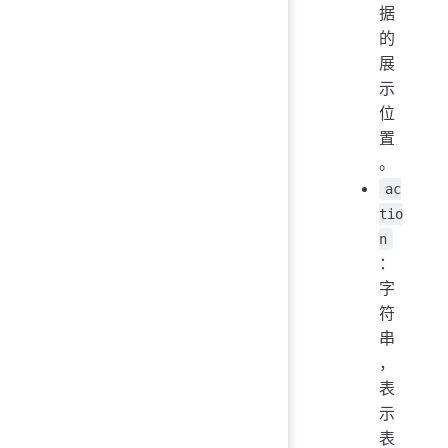
据
的
展
示
位
置
。
ac
tio
n
：
字
符
串
，
表
示
表