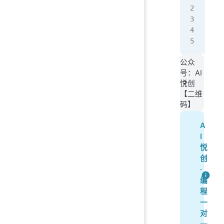
doc
f
.
a
f
.
m
f
.
s
公众
号：AI
悦创
【二维
码】
A
I
悦
创
·
编
程
一
对