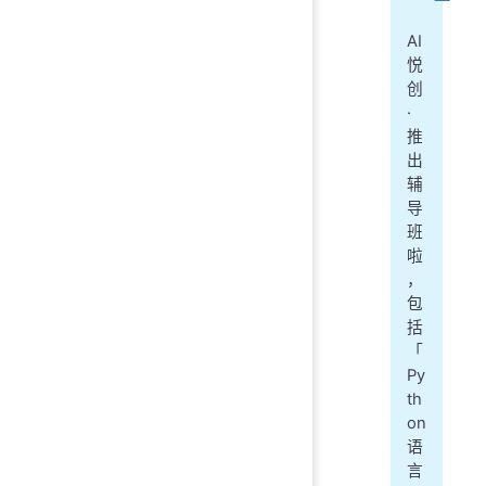
一
AI
悦
创
·
推
出
辅
导
班
啦
，
包
括
「
Py
th
on
语
言