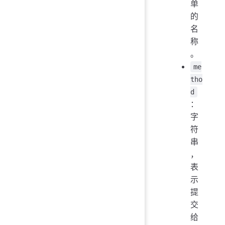
单
的
名
称
。
me
tho
d
：
字
符
串
，
表
示
提
交
给