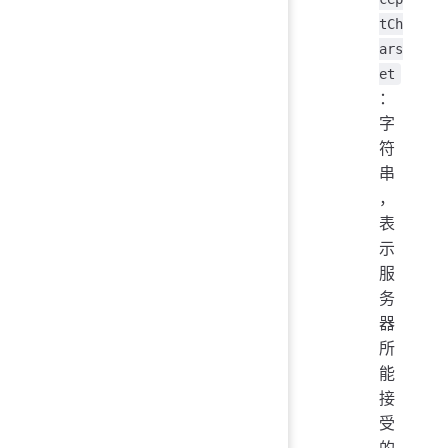
tCh
ars
et
：
字
符
串
，
表
示
服
务
器
所
能
接
受
的