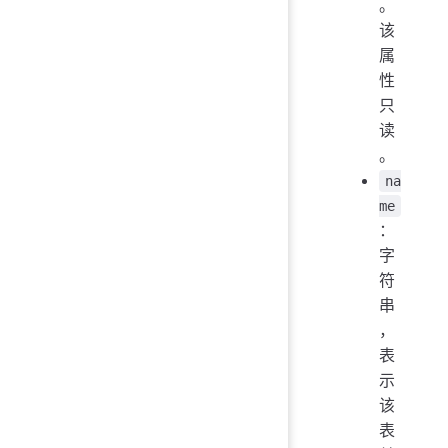
。
该
属
性
只
读
。
na
me
：
字
符
串
，
表
示
该
表