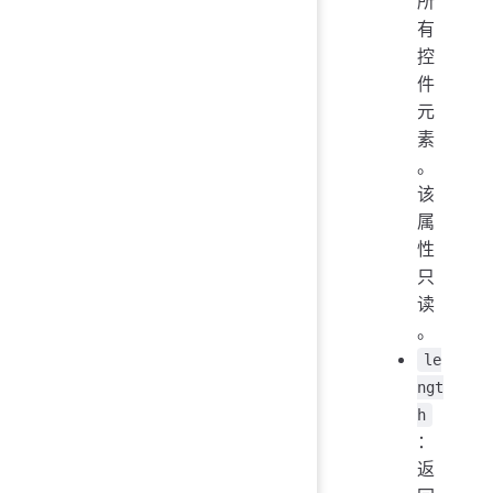
所
有
控
件
元
素
。
该
属
性
只
读
。
le
ngt
h
：
返