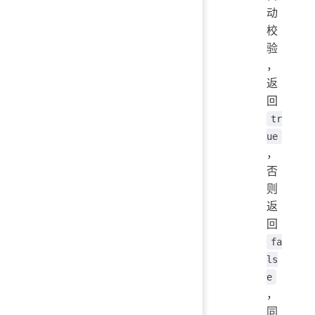
动
校
验
，
返
回
tr
ue
，
否
则
返
回
fa
ls
e
，
同