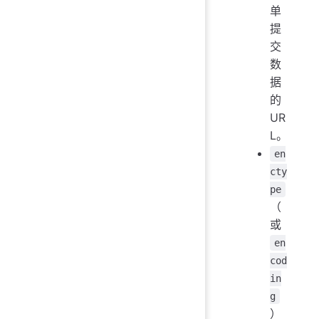
单
提
交
数
据
的
UR
L。
en
cty
pe
（
或
en
cod
in
g
）