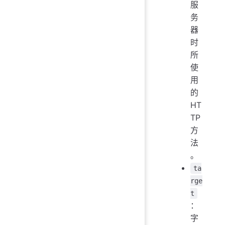
服
务
器
时
所
使
用
的
HT
TP
方
法
。
ta
rge
t
：
字