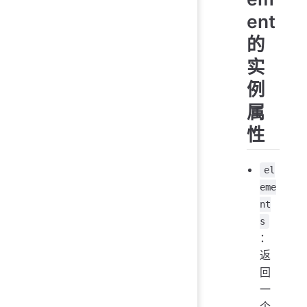
ent
的
实
例
属
性
el
eme
nt
s
：
返
回
一
个