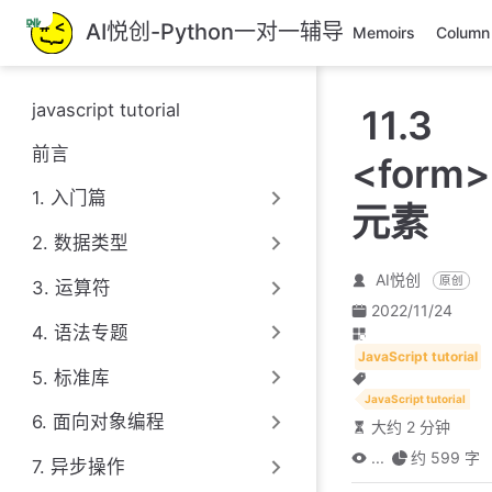
跳
AI悦创-Python一对一辅导
Memoirs
Column
至
主
要
javascript tutorial
11.3
內
容
前言
<form>
1. 入门篇
元素
2. 数据类型
AI悦创
原创
3. 运算符
2022/11/24
4. 语法专题
JavaScript tutorial
5. 标准库
JavaScript tutorial
6. 面向对象编程
大约 2 分钟
...
约 599 字
7. 异步操作