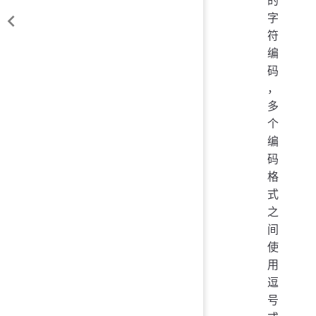
字
符
编
码
，
多
个
编
码
格
式
之
间
使
用
逗
号