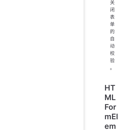
关
闭
表
单
的
自
动
校
验
。
HT
ML
For
mEl
em