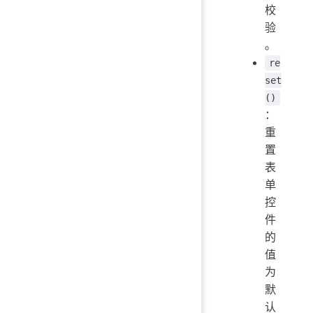
校
验
。
re
set
()
：
重
置
表
单
控
件
的
值
为
默
认