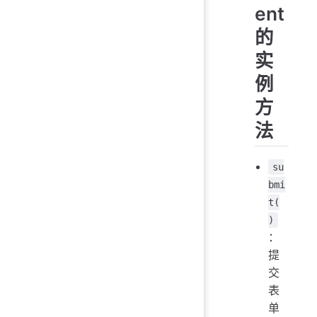
ent
的
实
例
方
法
su
bmi
t(
)
：
提
交
表
单