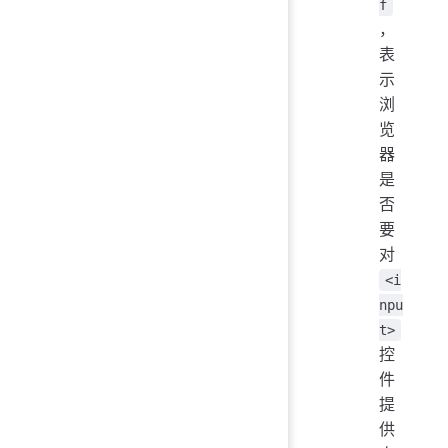
f
，
表
示
浏
览
器
是
否
要
对
<i
npu
t>
控
件
提
供