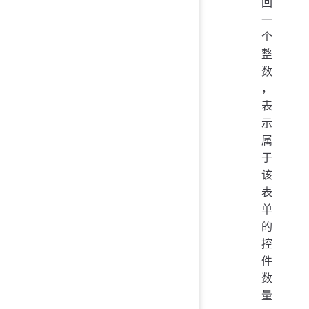
回
一
个
整
数
，
表
示
属
于
该
表
单
的
控
件
数
量