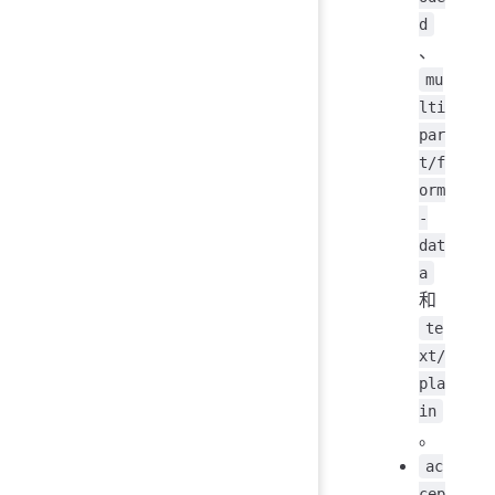
d
、
mu
lti
par
t/f
orm
-
dat
a
和
te
xt/
pla
in
。
ac
cep