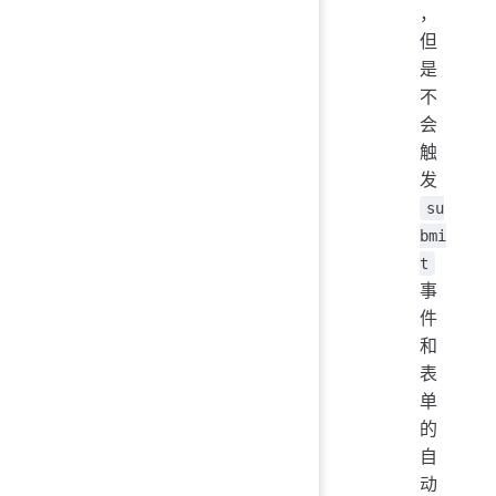
，
但
是
不
会
触
发
su
bmi
t
事
件
和
表
单
的
自
动