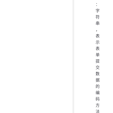
：
字
符
串
，
表
示
表
单
提
交
数
据
的
编
码
方
法