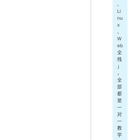
、
Li
nu
x
、
W
eb
全
栈
」
，
全
部
都
是
一
对
一
教
学