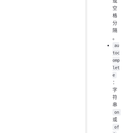
或
空
格
分
隔
。
au
toc
omp
let
e
：
字
符
串
on
或
of