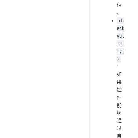
值
。
ch
eck
Val
idi
ty(
)
：
如
果
控
件
能
够
通
过
自