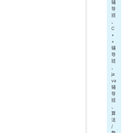
辅
导
班
、
C
+
+
辅
导
班
、
ja
va
辅
导
班
、
算
法
/
数