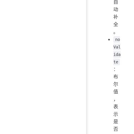
自
动
补
全
。
no
Val
ida
te
：
布
尔
值
，
表
示
是
否