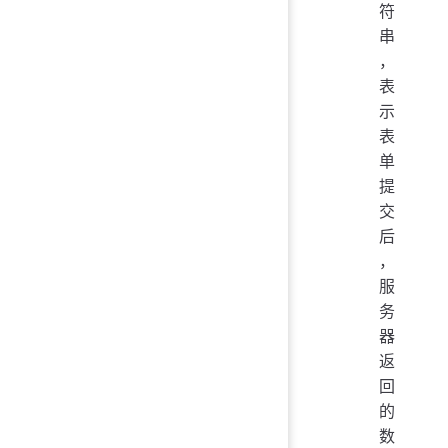
符
串
，
表
示
表
单
提
交
后
，
服
务
器
返
回
的
数