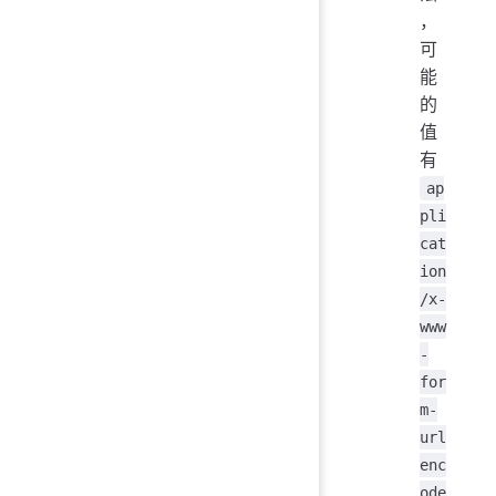
，
可
能
的
值
有
ap
pli
cat
ion
/x-
www
-
for
m-
url
enc
ode