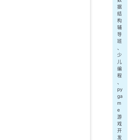
据
结
构
辅
导
班
、
少
儿
编
程
、
py
ga
m
e
游
戏
开
发