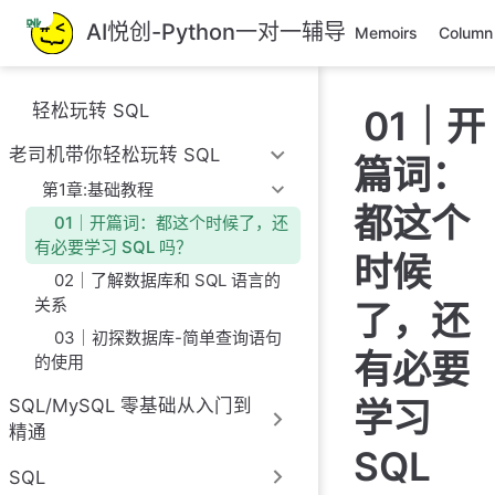
跳
AI悦创-Python一对一辅导
Memoirs
Column
至
主
要
轻松玩转 SQL
01｜开
內
容
老司机带你轻松玩转 SQL
篇词：
第1章:基础教程
都这个
01｜开篇词：都这个时候了，还
有必要学习 SQL 吗？
时候
02｜了解数据库和 SQL 语言的
关系
了，还
03｜初探数据库-简单查询语句
有必要
的使用
学习
SQL/MySQL 零基础从入门到
精通
SQL
SQL