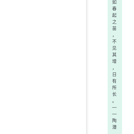
如
春
起
之
苗
，
不
见
其
增
，
日
有
所
长
。
—
—
陶
潜