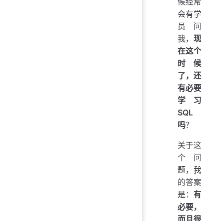
候经常
会有学
员问
我，
现
在这个
时候
了，还
有必要
学习
SQL
吗
？
关于这
个问
题，我
的答案
是：
有
必要，
而且很