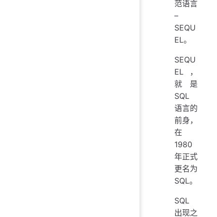
范语言
–
SEQU
EL。
SEQU
EL，
就是
SQL
语言的
前身，
在
1980
年正式
更名为
SQL。
SQL
出现之