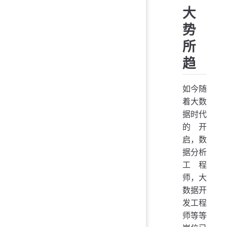
大
势
所
趋
如今随
着大数
据时代
的开
启，数
据分析
工程
师，大
数据开
发工程
师等等