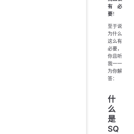
有必
要
！
至于说
为什么
这么有
必要，
你且听
我一一
为你解
答：
什
么
是
SQ