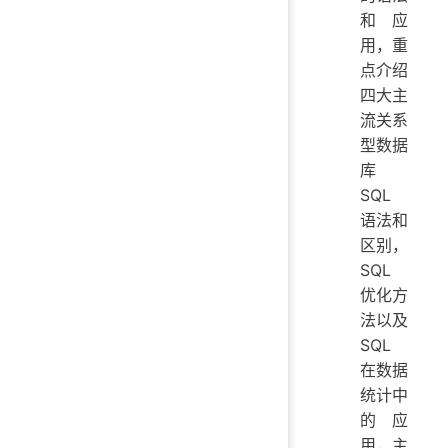
和应
用，重
点介绍
四大主
流关系
型数据
库
SQL
语法和
区别，
SQL
优化方
法以及
SQL
在数据
统计中
的应
用，主