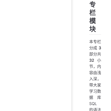
专
栏
模
块
本专栏
分成
3
部分共
32
小
节，内
容由浅
入深，
带大家
学习数
据库
SQL
的语法