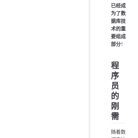
已经成
为了数
据库技
术的重
要组成
部分
！
程
序
员
的
刚
需
随着数