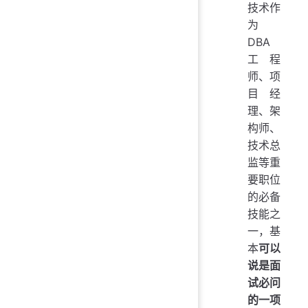
技术作
为
DBA
工程
师、项
目经
理、架
构师、
技术总
监等重
要职位
的必备
技能之
一，基
本
可以
说是面
试必问
的一项