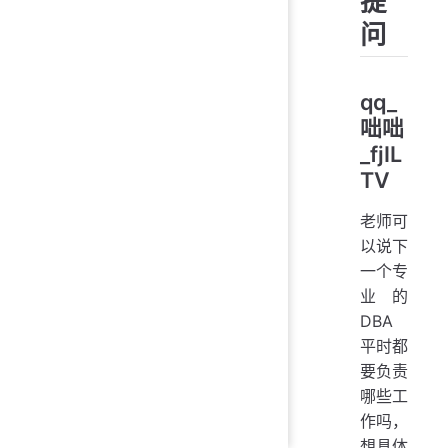
提
问
qq_
咄咄
_fjIL
TV
老师可
以说下
一个专
业的
DBA
平时都
要负责
哪些工
作吗，
想具体