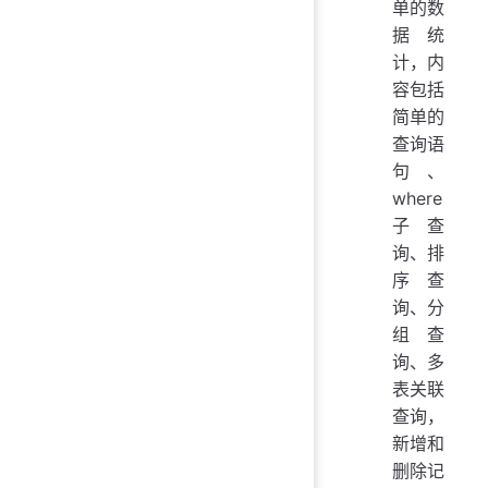
单的数
据统
计，内
容包括
简单的
查询语
句、
where
子查
询、排
序查
询、分
组查
询、多
表关联
查询，
新增和
删除记