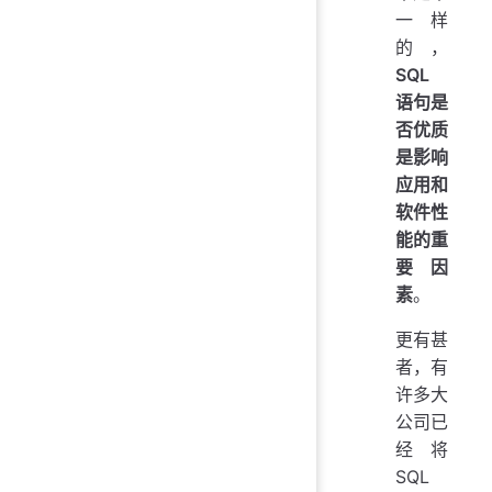
一样
的，
SQL
语句是
否优质
是影响
应用和
软件性
能的重
要因
素
。
更有甚
者，有
许多大
公司已
经将
SQL