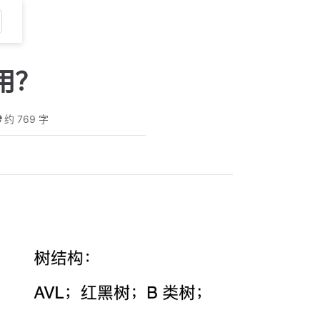
用？
约 769 字