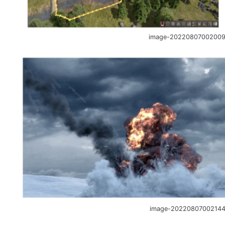
image-2022080700200
image-20220807002144