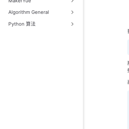
MakerYue
Algorithm General
Python 算法