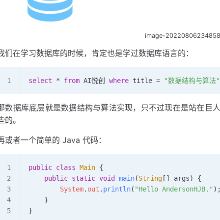
image-2022080623485
我们在学习数据库的时候，肯定也是学过数据库语言的：
select
 * 
from
 AI悦创 
where
 title 
=
 "数据结构与算法"
那数据库底层就是数据结构与算法实现，只不过现在是站在巨
些的。
再或者一个简单的 Java 代码：
public
 class
 Main
 {
    public
 static
 void
 main
(
String
[] 
args
)
 {
        System
.
out
.
println
(
"Hello AndersonHJB."
)
    }
}