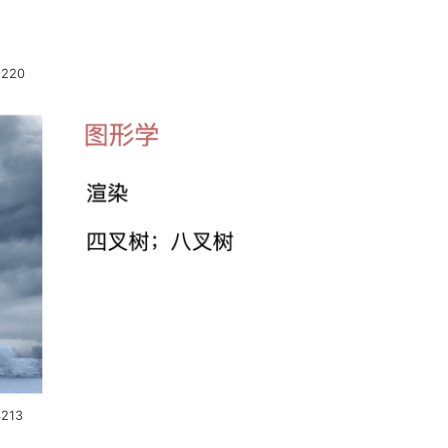
9220
213