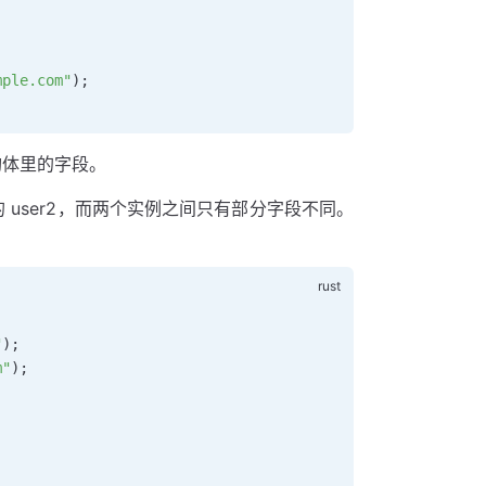
mple.com"
);
结构体里的字段。
新的 user2，而两个实例之间只有部分字段不同。
"
);
m"
);