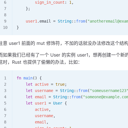
        sign_in_count
: 
1
,
    };
    user1
.email 
=
 String
::
from
(
"anotheremail@exa
}
注意 user1 前面的 mut 修饰符，不加的话就没办法修改这个
而如果我们已经有了一个 User 的实例 user1，想再创建一个
这时，Rust 也提供了偷懒的办法，比如：
fn
 main
() {
    let
 active
 =
 true
;
    let
 username
 =
 String
::
from
(
"someusername123
    let
 email
 =
 String
::
from
(
"someone@example.co
    let
 user1
 =
 User
 {
        active
,
        username
,
        email
,