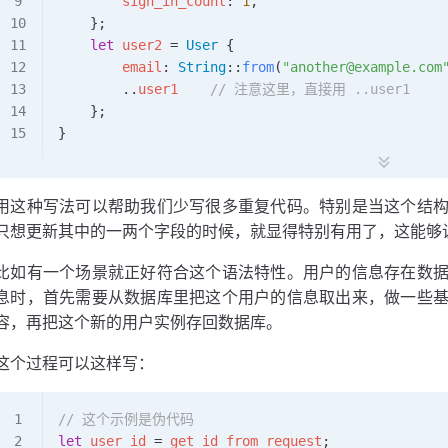
        sign_in_count
: 
1
,
    };
    let
 user2
 =
 User
 {
        email
: 
String
::
from
(
"another@example.com
        ..
user1
    // 注意这里，直接用 ..user1
    };
}
用这种写法可以帮助我们少写很多重复代码。特别是当这个结
只想更新其中的一两个字段的时候，就显得特别有用了，这能够
比如有一个场景就正好符合这个语法特性。用户的信息存在数
息时，首先需要从数据库里把这个用户的信息取出来，做一些
容，再把这个新的用户实例存回数据库。
这个过程可以这样写：
// 这个示例是伪代码
let
 user_id
 =
 get_id_from_request
;