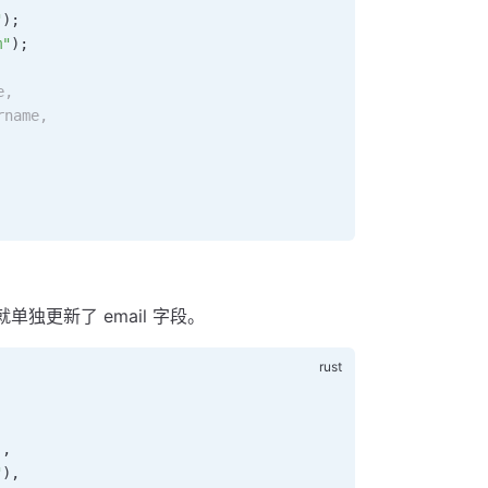
"
);
m"
);
e,
name,
更新了 email 字段。
),
"
),