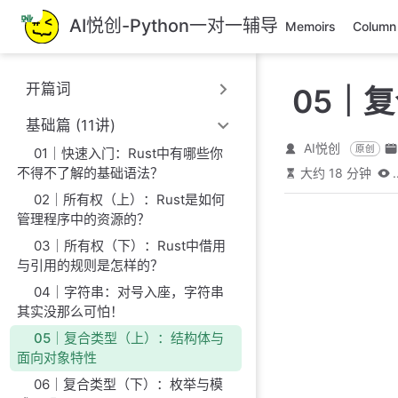
跳
AI悦创-Python一对一辅导
Memoirs
Column
至
主
要
开篇词
05｜
內
容
基础篇 (11讲)
AI悦创
原创
01｜快速入门：Rust中有哪些你
不得不了解的基础语法？
大约 18 分钟
.
02｜所有权（上）：Rust是如何
管理程序中的资源的？
03｜所有权（下）：Rust中借用
与引用的规则是怎样的？
04｜字符串：对号入座，字符串
其实没那么可怕！
05｜复合类型（上）：结构体与
面向对象特性
06｜复合类型（下）：枚举与模