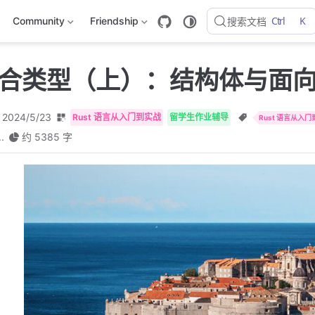
Ctrl
K
Community
Friendship
搜索文档
复合类型（上）：结构体与面
2024/5/23
Rust 语言从入门到实战
留学生作业辅导
Rust 语言从入
..
约 5385 字