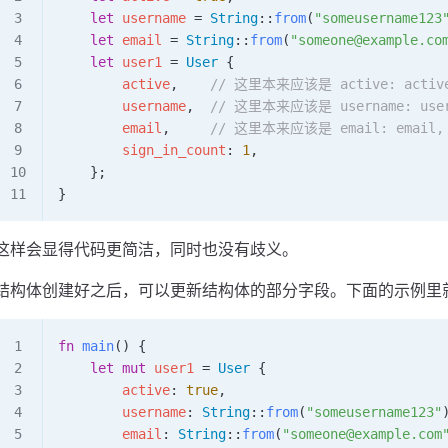
    let
 username
 =
 String
::
from
(
"someusername123
    let
 email
 =
 String
::
from
(
"someone@example.co
    let
 user1
 =
 User
 {
        active
,    
// 这里本来应该是 active: activ
        username
,  
// 这里本来应该是 username: user
        email
,     
// 这里本来应该是 email: email,
        sign_in_count
: 
1
,
    };
}
这样会显得代码更简洁，同时也没有歧义。
结构体创建好之后，可以更新结构体的部分字段。下面的示例里就单独
fn
 main
() {
    let
 mut
 user1
 =
 User
 {
        active
: 
true
,
        username
: 
String
::
from
(
"someusername123"
        email
: 
String
::
from
(
"someone@example.com