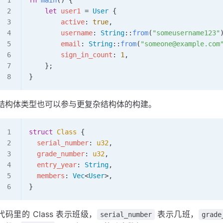
fn
 main
() {
    let
 user1
 =
 User
 {
        active
: 
true
,
        username
: 
String
::
from
(
"someusername123"
        email
: 
String
::
from
(
"someone@example.com
        sign_in_count
: 
1
,
    };
}
结构体类型也可以参与更复杂结构体的构建。
struct
 Class
 {
  serial_number
: 
u32
,
  grade_number
: 
u32
,
  entry_year
: 
String
,
  members
: 
Vec
<
User
>,  
}
代码里的 Class 表示班级，
表示几班，
serial_number
grade