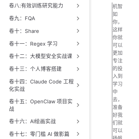
卷八:有效训练研究能力
机智
如
卷九：FQA
你，
这样
卷十：Share
你就
卷十一：Regex 学习
可以
更加
卷十二：大模型安全实战课
专注
的投
卷十三：个人博客搭建
入到
卷十四：Claude Code 工程
学习
化实战
中
去，
卷十五：OpenClaw 项目实
准备
战
好我
卷十六：AI绘画实战
们就
可以
卷十七：零门槛 AI 做影篇
扬帆