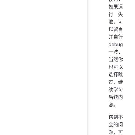
如果运
行失
败，可
以留言
并自行
debug
一波，
当然你
也可以
选择跳
过，继
续学习
后续内
容。
遇到不
会的问
题，可