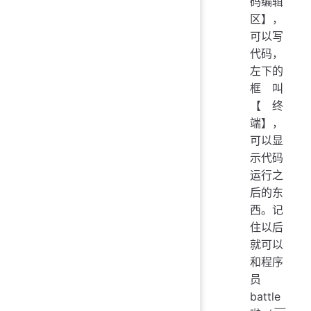
码编辑
区】，
可以写
代码，
左下的
框叫
【终
端】，
可以显
示代码
运行之
后的东
西。记
住以后
就可以
和程序
员
battle