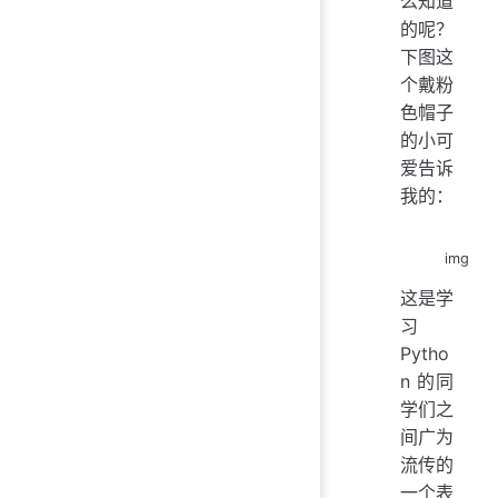
么知道
的呢？
下图这
个戴粉
色帽子
的小可
爱告诉
我的：
img
这是学
习
Pytho
n 的同
学们之
间广为
流传的
一个表