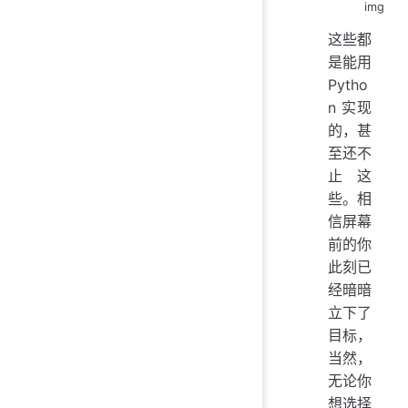
img
这些都
是能用
Pytho
n 实现
的，甚
至还不
止这
些。相
信屏幕
前的你
此刻已
经暗暗
立下了
目标，
当然，
无论你
想选择