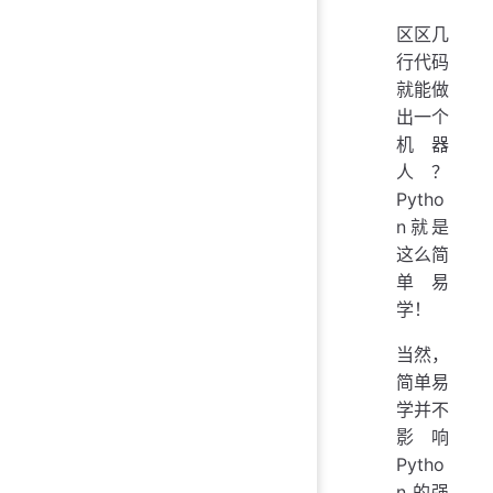
区区几
行代码
就能做
出一个
机器
人？
Pytho
n就是
这么简
单易
学！
当然，
简单易
学并不
影响
Pytho
n 的强