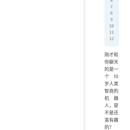
第
小
第
小
小
Pro
刚才和
你聊天
的是一
个10
岁人类
智商的
机器
人，是
不是还
蛮有趣
的？