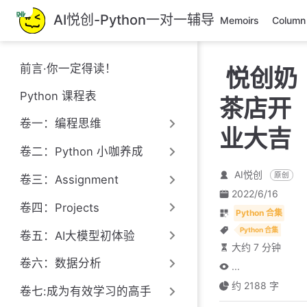
跳
AI悦创-Python一对一辅导
Memoirs
Column
至
主
要
前言·你一定得读！
悦创奶
內
容
Python 课程表
茶店开
卷一：编程思维
业大吉
卷二：Python 小咖养成
AI悦创
原创
卷三：Assignment
2022/6/16
卷四：Projects
Python 合集
Python 合集
卷五：AI大模型初体验
大约 7 分钟
卷六：数据分析
...
约 2188 字
卷七:成为有效学习的高手