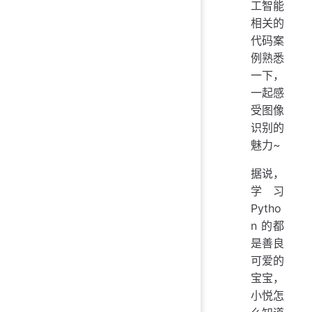
工智能
相关的
代码案
例熟悉
一下，
一起感
受图像
识别的
魅力~
据说，
学习
Pytho
n 的都
是善良
可爱的
宝宝，
小悦怎