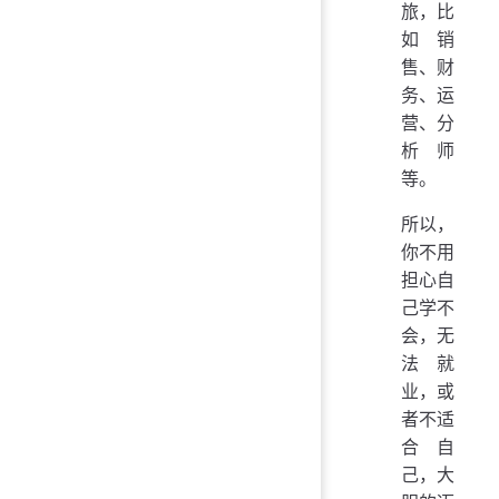
旅，比
如销
售、财
务、运
营、分
析师
等。
所以，
你不用
担心自
己学不
会，无
法就
业，或
者不适
合自
己，大