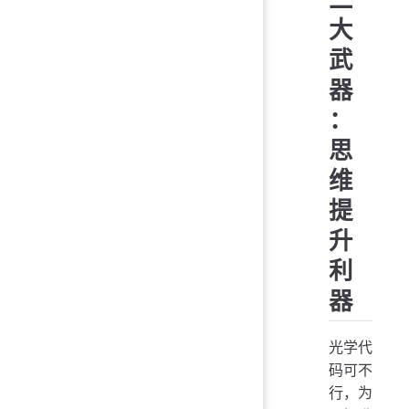
大
武
器
：
思
维
提
升
利
器
光学代
码可不
行，为