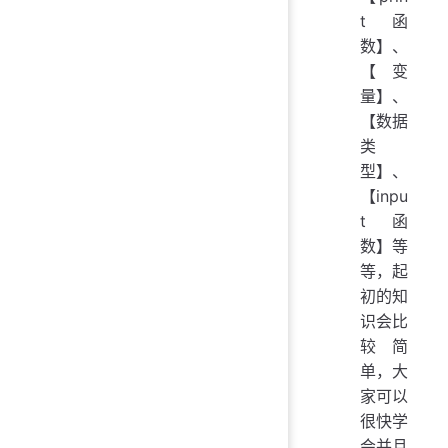
t 函
数】、
【变
量】、
【数据
类
型】、
【inpu
t 函
数】等
等，起
初的知
识会比
较简
单，大
家可以
很快学
会并且