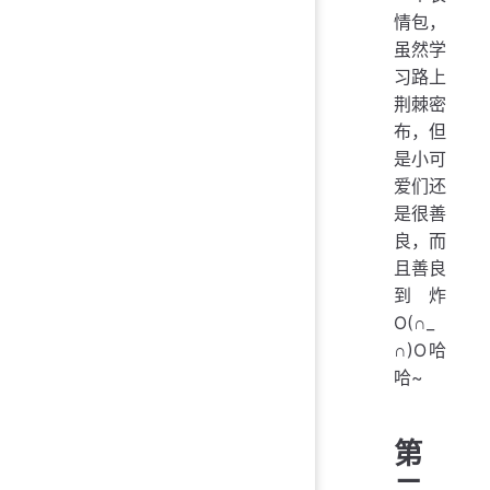
情包，
虽然学
习路上
荆棘密
布，但
是小可
爱们还
是很善
良，而
且善良
到炸
O(∩_
∩)O哈
哈~
第
二