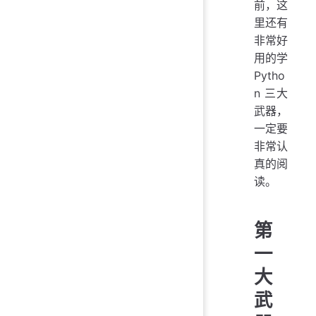
前，这
里还有
非常好
用的学
Pytho
n 三大
武器，
一定要
非常认
真的阅
读。
第
一
大
武