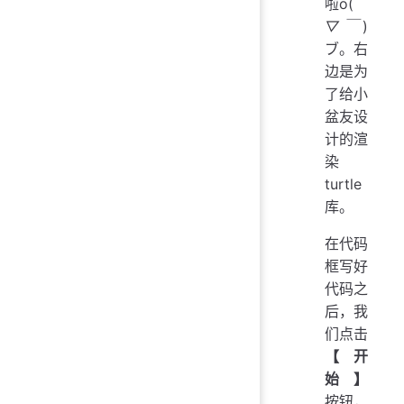
啦o(
￣
▽￣
)
ブ。右
边是为
了给小
盆友设
计的渲
染
turtle
库。
在代码
框写好
代码之
后，我
们点击
【开
始】
按钮，