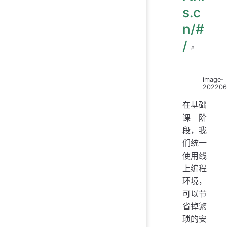
s.c
n/#
/
image-
202206
在基础
课阶
段，我
们统一
使用线
上编程
环境，
可以节
省掉繁
琐的安