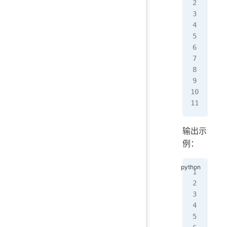
tim
pri
whi
   
   
   
   
   
   
输出示
例：
你
有
我
第
小