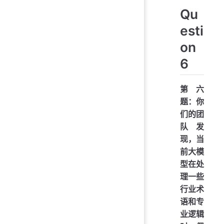
Qu
esti
on
6
第六
题：你
们的团
队发
现，当
前大模
型在处
理一些
行业术
语和专
业逻辑