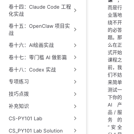
课
”，
卷十四：Claude Code 工程
而是行
化实战
业落地
绕不开
卷十五：OpenClaw 项目实
的必答
战
题。那
么在正
卷十六：AI绘画实战
式开始
卷十七：零门槛 AI 做影篇
课程之
前，我
卷十八：Codex 实战
们不妨
专项练习
来简单
测试一
技巧点拨
下你的
AI 产
补充知识
品 / 服
CS-PY101 Lab
务的
“安全
CS_PY101 Lab Solution