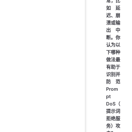
常，比
如延
迟、崩
溃或输
出中
断。你
认为以
下哪种
做法最
有助于
识别并
防范
Prom
pt
DoS（
提示词
拒绝服
务）攻