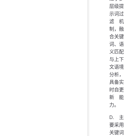
层级提
示词过
滤机
制，融
合关键
词、语
义匹配
与上下
文语境
分析，
具备实
时自更
新能
力。
D. 主
要采用
关键词