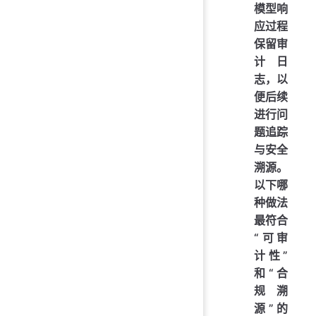
模型响
应过程
保留审
计日
志，以
便后续
进行问
题追踪
与安全
溯源。
以下哪
种做法
最符合
“可审
计性”
和“合
规溯
源”的