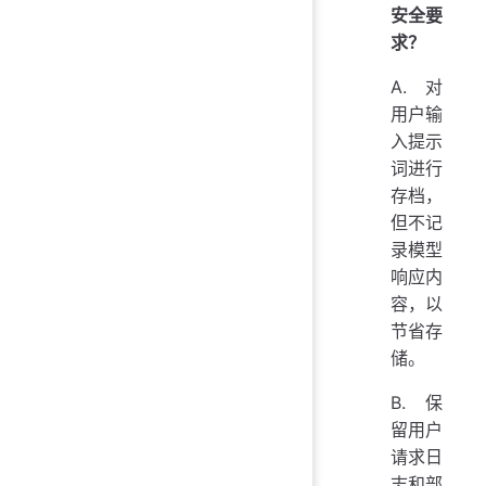
安全要
求？
A. 对
用户输
入提示
词进行
存档，
但不记
录模型
响应内
容，以
节省存
储。
B. 保
留用户
请求日
志和部