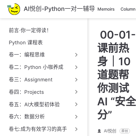
跳
AI悦创-Python一对一辅导
Memoirs
Column
至
主
要
前言·你一定得读！
00-01-
內
容
Python 课程表
课前热
卷一：编程思维
身｜10
卷二：Python 小咖养成
道题帮
卷三：Assignment
你测试
卷四：Projects
AI “安全
卷五：AI大模型初体验
分”
卷六：数据分析
卷七:成为有效学习的高手
AI悦创
原创