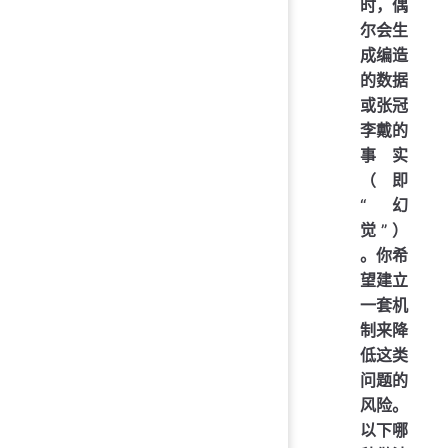
时，偶
尔会生
成编造
的数据
或张冠
李戴的
事实
（即
“幻
觉”）
。你希
望建立
一套机
制来降
低这类
问题的
风险。
以下哪