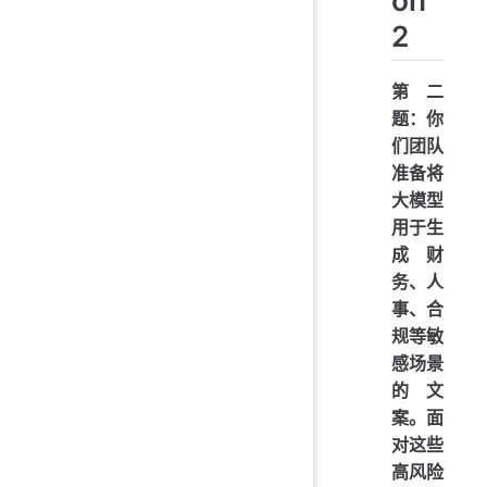
2
第二
题：你
们团队
准备将
大模型
用于生
成财
务、人
事、合
规等敏
感场景
的文
案。面
对这些
高风险