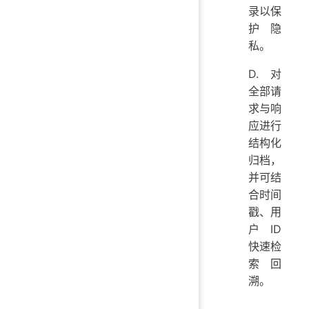
录以保
护隐
私。
D. 对
全部请
求与响
应进行
结构化
归档，
并可结
合时间
戳、用
户 ID
快速检
索回
溯。