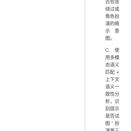
否包含
绕过或
角色扮
演的暗
示意
图。
C. 使
用多模
态语义
匹配 +
上下文
语义一
致性分
析，识
别提示
是否试
图“扮
演第三