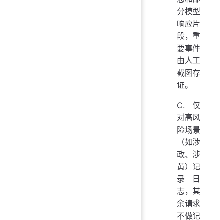
分模型
响应片
段，重
要事件
由人工
截图存
证。
C. 仅
对高风
险场景
（如涉
政、涉
黄）记
录日
志，其
余请求
不做记