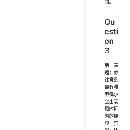
辑。
Qu
esti
on
3
第三
题：你
注意到
最近模
型偶尔
会出现
短时间
内的响
应异