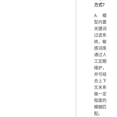
方式？
A. 模
型内置
关键词
过滤系
统，敏
感词库
通过人
工定期
维护，
并可结
合上下
文关系
做一定
程度的
模糊匹
配。