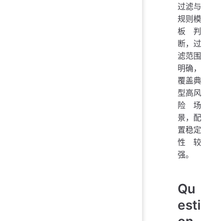
过滤与
规则模
板判
断，过
滤范围
明确，
覆盖典
型高风
险场
景，配
置稳定
性较
强。
Qu
esti
on