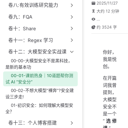
2025/11/27
卷八:有效训练研究能力
大约 12 分钟
卷九：FQA
...
约 3524 字
卷十：Share
卷十一：Regex 学习
卷十二：大模型安全实战课
你好，
我是悦
00-00-大模型安全不是黑科技，
创。
是新的基本功
00-01-课前热身｜10道题帮你测
在开篇
试 AI “安全分”
词我曾
00-02-不想大模型“裸奔”?安全建
提到，
设三步走!
大模型
01-初识安全：如何理解大模型安
安全不
全？
是一个
“
选修
卷十三：个人博客搭建