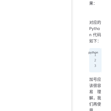
果：
对应的
Pytho
n 代码
如下：
>>>
>>>
[
'a
加号应
该很容
易理
解，我
们再使
用