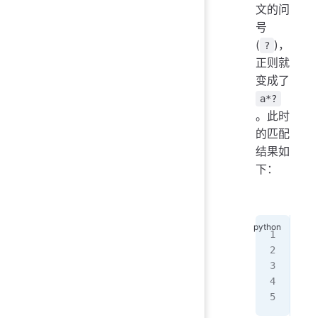
文的问
号
(
)，
?
正则就
变成了
a*?
。此时
的匹配
结果如
下：
>>>
>>>
[
'a
>>>
[
''