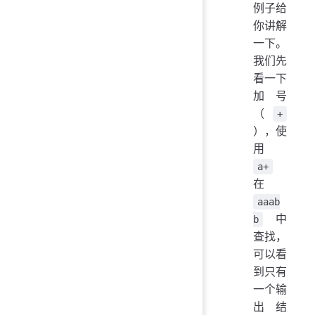
例子给
你讲解
一下。
我们先
看一下
加号
（
+
），使
用
a+
在
aaab
中
b
查找，
可以看
到只有
一个输
出结