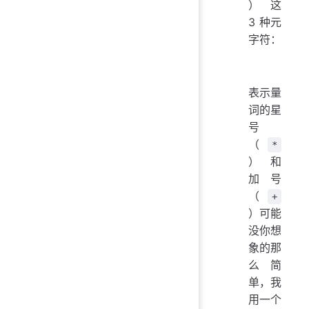
） 这
3 种元
字符：
表示量
词的星
号
（
*
）和
加号
（
+
）可能
没你想
象的那
么简
单，我
用一个