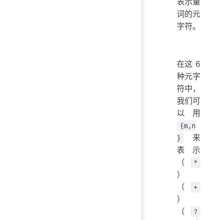
表示量
词的元
字符。
在这 6
种元字
符中，
我们可
以用
{m,n
来
}
表示
（
*
）
（
+
）
（
?