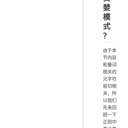
婪
模
式
？
由于本
节内容
和量词
相关的
元字符
密切相
关，所
以我们
先来回
顾一下
正则中