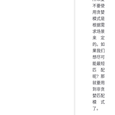
不要使
用贪婪
模式是
根据需
求场景
来定
的。如
果我们
想尽可
能最短
匹配
呢？那
就要用
到非贪
婪匹配
模式
了。