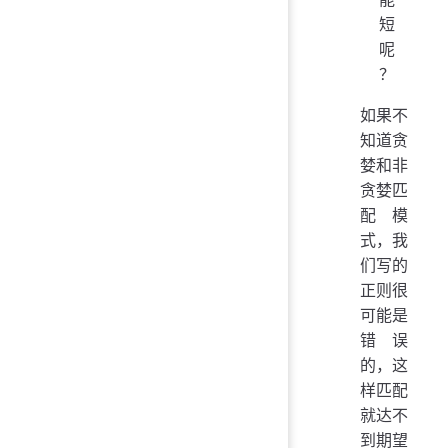
短
呢
？
如果不
知道贪
婪和非
贪婪匹
配模
式，我
们写的
正则很
可能是
错误
的，这
样匹配
就达不
到期望