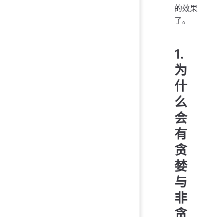
的效果
了。
1.
为
什
么
会
有
贪
婪
与
非
贪