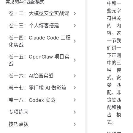
常见的4种匹配模式
中和一
些元字
卷十二：大模型安全实战课
符相关
卷十三：个人博客搭建
的内
容。这
卷十四：Claude Code 工程
一节我
化实战
们讲一
下正则
卷十五：OpenClaw 项目实
中的三
战
种模
卷十六：AI绘画实战
式，贪
婪匹
卷十七：零门槛 AI 做影篇
配、非
贪婪匹
卷十八：Codex 实战
配和独
专项练习
占模
式。
技巧点拨