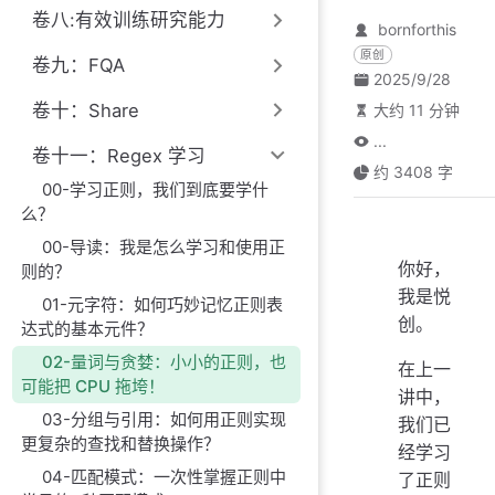
卷八:有效训练研究能力
bornforthis
原创
卷九：FQA
2025/9/28
卷十：Share
大约 11 分钟
...
卷十一：Regex 学习
约 3408 字
00-学习正则，我们到底要学什
么？
00-导读：我是怎么学习和使用正
你好，
则的？
我是悦
01-元字符：如何巧妙记忆正则表
创。
达式的基本元件？
02-量词与贪婪：小小的正则，也
在上一
可能把 CPU 拖垮！
讲中，
03-分组与引用：如何用正则实现
我们已
更复杂的查找和替换操作？
经学习
04-匹配模式：一次性掌握正则中
了正则