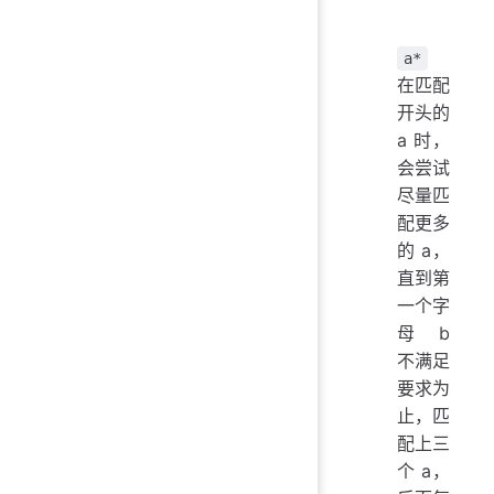
a*
在匹配
开头的
a 时，
会尝试
尽量匹
配更多
的 a，
直到第
一个字
母 b
不满足
要求为
止，匹
配上三
个 a，