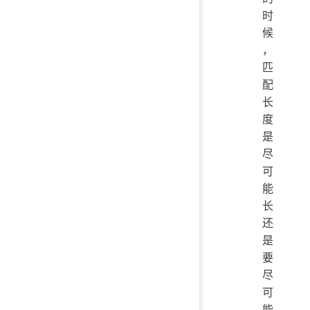
时
候
，
匹
配
长
度
是
尽
可
能
长
还
是
要
尽
可
能