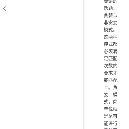
要讲的
话题，
贪婪与
非贪婪
模式。
这两种
模式都
必须满
足匹配
次数的
要求才
能匹配
上。贪
婪模
式，简
单说就
是尽可
能进行