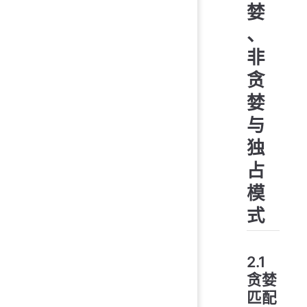
婪
、
非
贪
婪
与
独
占
模
式
2.1
贪婪
匹配