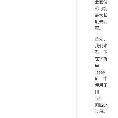
会尝试
尽可能
最大长
度去匹
配。
首先，
我们来
看一下
在字符
串
aaab
中
b
使用正
则
a*
的匹配
过程。