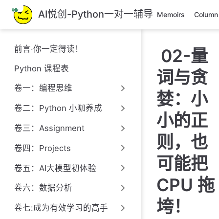
跳
AI悦创-Python一对一辅导
Memoirs
Column
至
主
要
前言·你一定得读！
02-量
內
容
Python 课程表
词与贪
卷一：编程思维
婪：小
卷二：Python 小咖养成
小的正
卷三：Assignment
则，也
卷四：Projects
可能把
卷五：AI大模型初体验
CPU 拖
卷六：数据分析
垮！
卷七:成为有效学习的高手