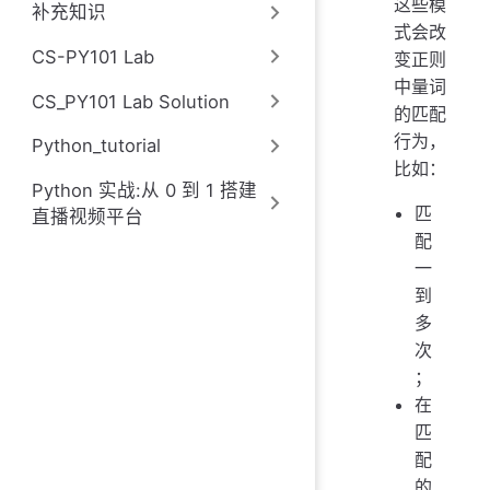
这些模
补充知识
式会改
CS-PY101 Lab
变正则
中量词
CS_PY101 Lab Solution
的匹配
行为，
Python_tutorial
比如：
Python 实战:从 0 到 1 搭建
匹
直播视频平台
配
一
到
多
次
；
在
匹
配
的