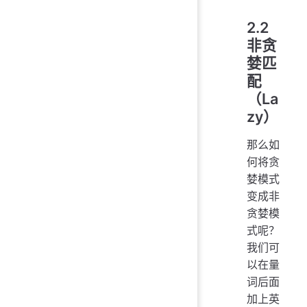
2.2
非贪
婪匹
配
（La
zy）
那么如
何将贪
婪模式
变成非
贪婪模
式呢？
我们可
以在量
词后面
加上英