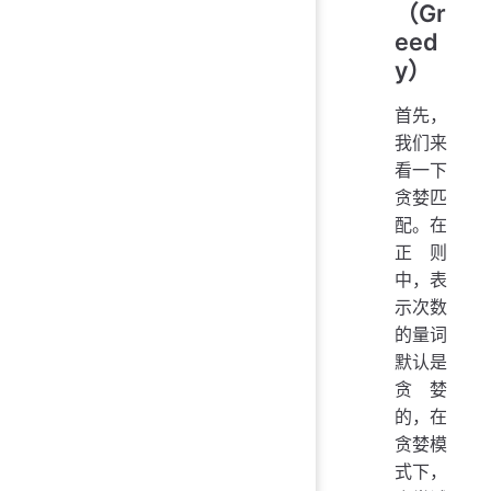
（Gr
eed
y）
首先，
我们来
看一下
贪婪匹
配。在
正则
中，表
示次数
的量词
默认是
贪婪
的，在
贪婪模
式下，