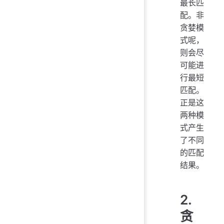
最长匹
配。非
贪婪模
式呢，
则会尽
可能进
行最短
匹配。
正是这
两种模
式产生
了不同
的匹配
结果。
2.
贪