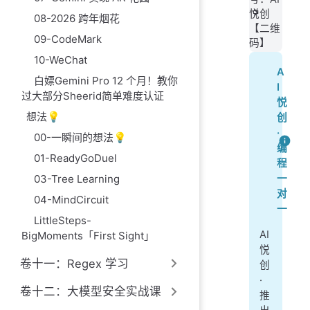
悦创
08-2026 跨年烟花
【二维
09-CodeMark
码】
10-WeChat
A
白嫖Gemini Pro 12 个月！教你
I
过大部分Sheerid简单难度认证
悦
想法💡
创
·
00-一瞬间的想法💡
编
01-ReadyGoDuel
程
03-Tree Learning
一
对
04-MindCircuit
一
LittleSteps-
AI
BigMoments「First Sight」
悦
卷十一：Regex 学习
创
·
卷十二：大模型安全实战课
推