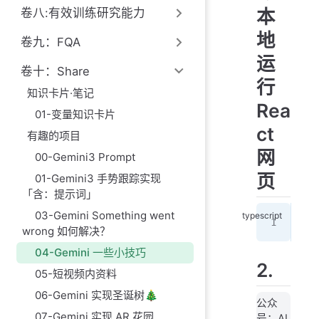
本
卷八:有效训练研究能力
地
卷九：FQA
运
卷十：Share
行
知识卡片·笔记
Rea
01-变量知识卡片
ct
有趣的项目
网
00-Gemini3 Prompt
页
01-Gemini3 手势跟踪实现
「含：提示词」
03-Gemini Something went
<
sc
wrong 如何解决？
04-Gemini 一些小技巧
2.
05-短视频内资料
06-Gemini 实现圣诞树🎄
公众
07-Gemini 实现 AR 花园
号：AI