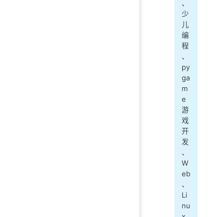
、
少
儿
编
程
、
py
ga
m
e
游
戏
开
发
、
W
eb
、
Li
nu
x