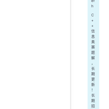
ef
h
C
+
+
信
息
奥
赛
题
解
，
长
期
更
新
！
长
期
招