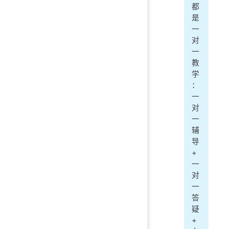
都
是
一
对
一
教
学
：
一
对
一
辅
导
+
一
对
一
答
疑
+