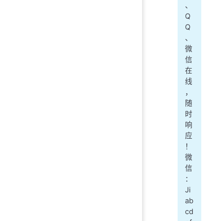
、
Q
Q
、
微
信
在
线
，
随
时
响
应
！
微
信
：
Ji
ab
cd