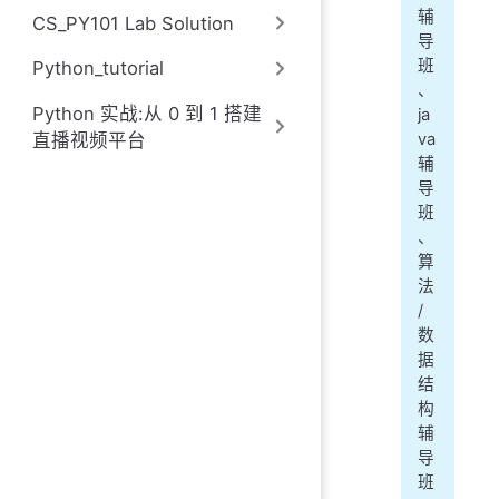
辅
CS_PY101 Lab Solution
导
班
Python_tutorial
、
Python 实战:从 0 到 1 搭建
ja
直播视频平台
va
辅
导
班
、
算
法
/
数
据
结
构
辅
导
班