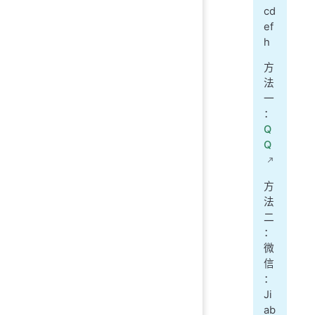
cd
ef
h
方
法
一
：
Q
Q
方
法
二
：
微
信
：
Ji
ab