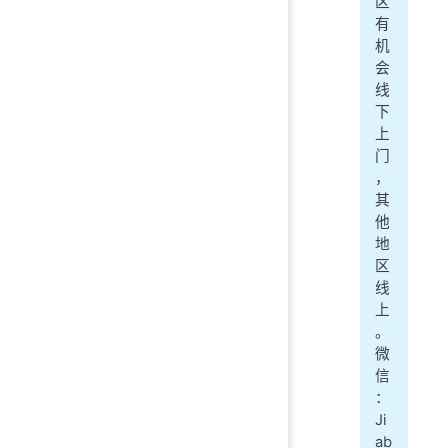
区
有
机
会
线
下
上
门
，
其
他
地
区
线
上
。
微
信
：
Ji
ab