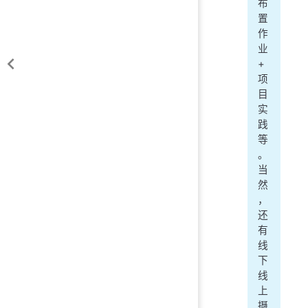
布
置
作
业
+
项
目
实
践
等
。
当
然
，
还
有
线
下
线
上
摄