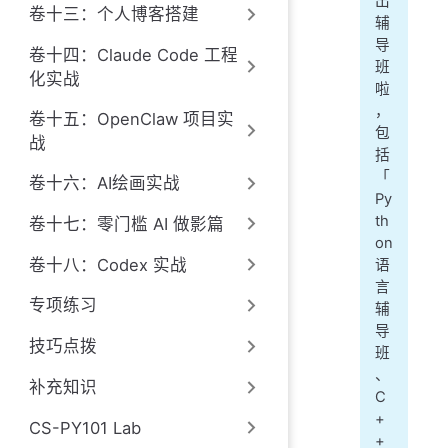
出
卷十三：个人博客搭建
辅
导
卷十四：Claude Code 工程
班
化实战
啦
，
卷十五：OpenClaw 项目实
包
战
括
「
卷十六：AI绘画实战
Py
th
卷十七：零门槛 AI 做影篇
on
卷十八：Codex 实战
语
言
专项练习
辅
导
技巧点拨
班
、
补充知识
C
+
CS-PY101 Lab
+