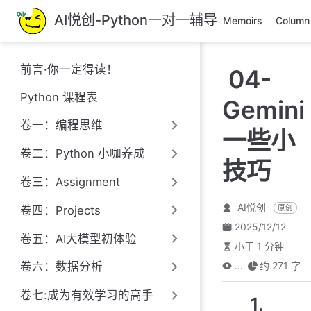
跳
AI悦创-Python一对一辅导
Memoirs
Column
至
主
要
前言·你一定得读！
04-
內
容
Python 课程表
Gemini
卷一：编程思维
一些小
卷二：Python 小咖养成
技巧
卷三：Assignment
AI悦创
原创
卷四：Projects
2025/12/12
卷五：AI大模型初体验
小于 1 分钟
...
约 271 字
卷六：数据分析
卷七:成为有效学习的高手
1.