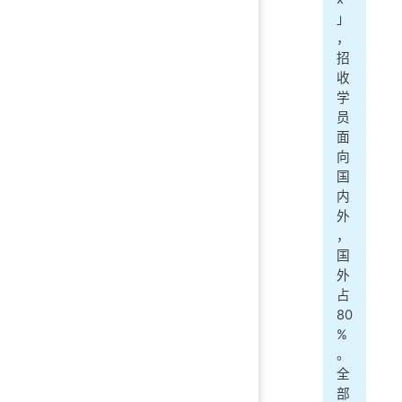
」
，
招
收
学
员
面
向
国
内
外
，
国
外
占
80
%
。
全
部