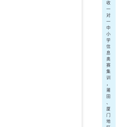
收
一
对
一
中
小
学
信
息
奥
赛
集
训
，
莆
田
、
厦
门
地