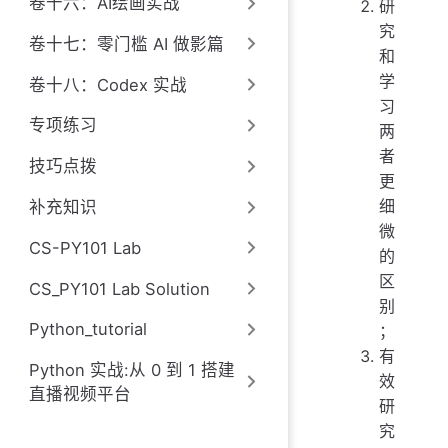
卷十六：AI绘画实战
研
究
卷十七：零门槛 AI 做影篇
和
学
卷十八：Codex 实战
习
专项练习
两
者
技巧点拨
更
细
补充知识
微
CS-PY101 Lab
的
区
CS_PY101 Lab Solution
别
Python_tutorial
；
有
Python 实战:从 0 到 1 搭建
效
直播视频平台
研
究