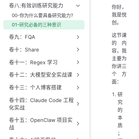
卷八:有效训练研究能力
你好，
我是悦
00-你为什么要具备研究能力?
创。
01-研究必备的三种意识
这节课
卷九：FQA
的内
卷十：Share
容，我
主要为
卷十一：Regex 学习
你讲三
个方
卷十二：大模型安全实战课
面：
卷十三：个人博客搭建
研
卷十四：Claude Code 工程
究
化实战
的
本
卷十五：OpenClaw 项目实
质
战
；