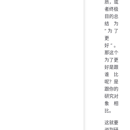
质，或
者终极
目的总
结为
“为了
更
好”。
那这个
为了更
好是跟
谁比
呢？是
跟你的
研究对
象相
比。
这就要
说到研