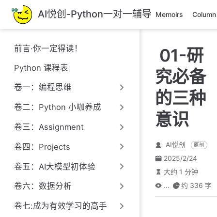
跳
AI悦创-Python一对一辅导
Memoirs
Column
至
主
要
前言·你一定得读！
01-研
內
容
Python 课程表
究必备
卷一：编程思维
的三种
卷二：Python 小咖养成
意识
卷三：Assignment
AI悦创
原创
卷四：Projects
2025/2/24
卷五：AI大模型初体验
大约 1 分钟
...
约 336 字
卷六：数据分析
卷七:成为有效学习的高手