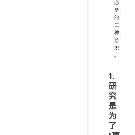
必
备
的
三
种
意
识
。
1.
研
究
是
为
了