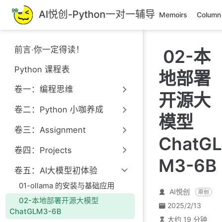
跳
AI悦创-Python一对一辅导
Memoirs
Column
至
主
要
前言·你一定得读！
02-本
內
容
Python 课程表
地部署
卷一：编程思维
开源大
卷二：Python 小咖养成
模型
卷三：Assignment
ChatGL
卷四：Projects
M3-6B
卷五：AI大模型初体验
01-ollama 的安装与基础应用
AI悦创
原创
02-本地部署开源大模型
2025/2/13
ChatGLM3-6B
大约 19 分钟