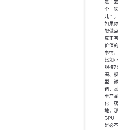
是“尝
个味
儿”。
如果你
想做点
真正有
价值的
事情，
比如小
规模部
署、模
型微
调，甚
至产品
化落
地，那
GPU
是必不