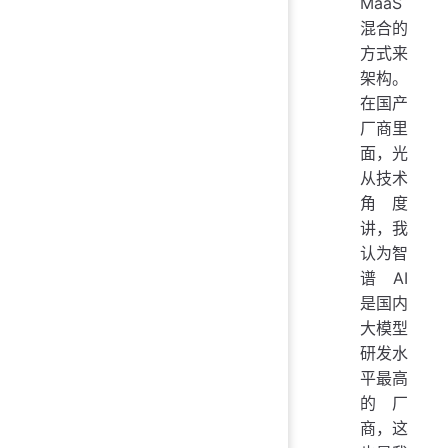
MaaS
混合的
方式来
架构。
在国产
厂商里
面，光
从技术
角度
讲，我
认为智
谱 AI
是国内
大模型
研发水
平最高
的厂
商，这