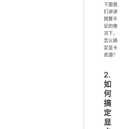
下面我
们讲讲
预算不
足的情
况下，
怎么搞
定显卡
资源？
2.
如
何
搞
定
显