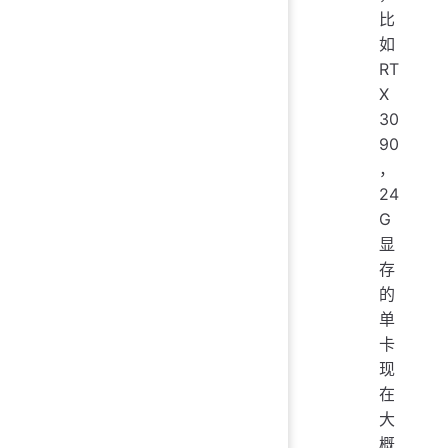
比
如
RT
X
30
90
，
24
G
显
存
的
单
卡
现
在
大
概