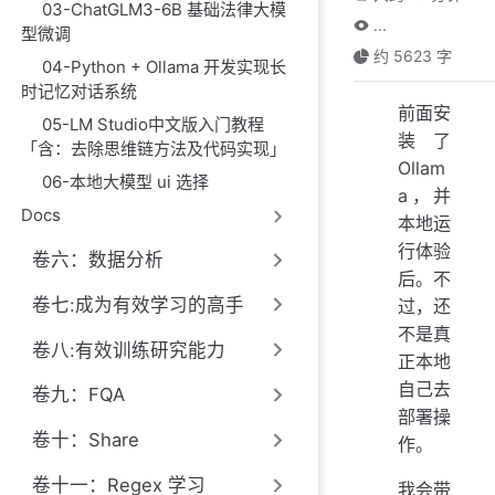
03-ChatGLM3-6B 基础法律大模
...
型微调
约 5623 字
04-Python + Ollama 开发实现长
时记忆对话系统
前面安
05-LM Studio中文版入门教程
装了
「含：去除思维链方法及代码实现」
Ollam
06-本地大模型 ui 选择
a，并
Docs
本地运
行体验
卷六：数据分析
后。不
卷七:成为有效学习的高手
过，还
不是真
卷八:有效训练研究能力
正本地
自己去
卷九：FQA
部署操
卷十：Share
作。
卷十一：Regex 学习
我会带