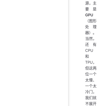
源，主
要是
GPU
（图形
处理
器）。
当然，
还有
CPU
和
TPU，
但这两
位一个
太慢、
一个太
冷门，
我们就
不展开