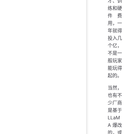
才、训
练和硬
件费
用，一
年就得
投入几
个亿，
不是一
般玩家
能玩得
起的。
当然，
也有不
少厂商
是基于
LLaM
A 爆改
的，或