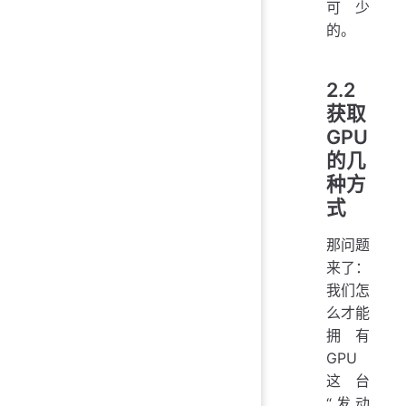
可少
的。
2.2
获取
GPU
的几
种方
式
那问题
来了：
我们怎
么才能
拥有
GPU
这台
“发动