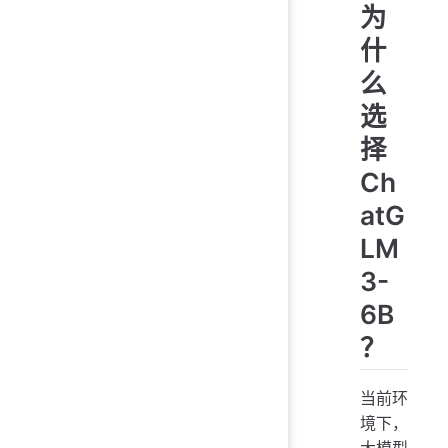
为
什
么
选
择
Ch
atG
LM
3-
6B
？
当前环
境下，
大模型