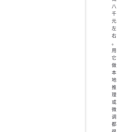
八
千
元
左
右
。
用
它
做
本
地
推
理
或
微
调
都
很