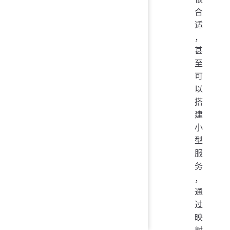
合
适
，
甚
至
可
以
搭
建
小
型
服
务
，
通
过
映
射