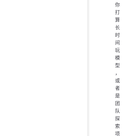
你
打
算
长
时
间
玩
模
型
，
或
者
是
团
队
探
索
项