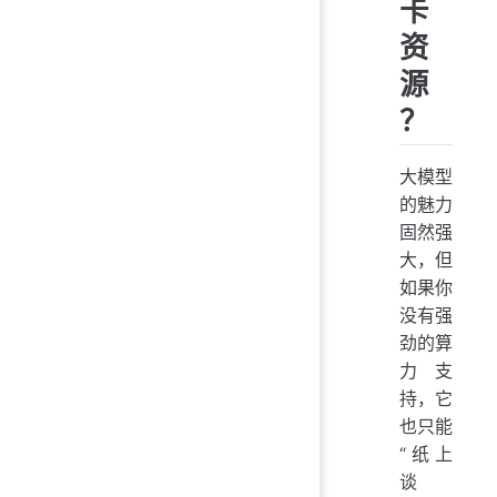
卡
资
源
？
大模型
的魅力
固然强
大，但
如果你
没有强
劲的算
力支
持，它
也只能
“纸上
谈