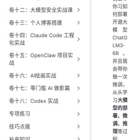
你习如
卷十二：大模型安全实战课
何部署
开源大
卷十三：个人博客搭建
模型
卷十四：Claude Code 工程
ChatG
化实战
LM3-
6B，
卷十五：OpenClaw 项目实
并且我
战
会带你
卷十六：AI绘画实战
做一次
微调，
卷十七：零门槛 AI 做影篇
从头学
习
大模
卷十八：Codex 实战
型的部
专项练习
署、微
调、推
技巧点拨
理
等过
程。
补充知识