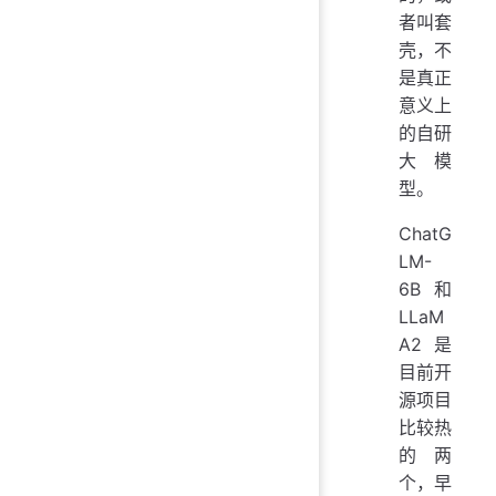
者叫套
壳，不
是真正
意义上
的自研
大模
型。
ChatG
LM-
6B 和
LLaM
A2 是
目前开
源项目
比较热
的两
个，早