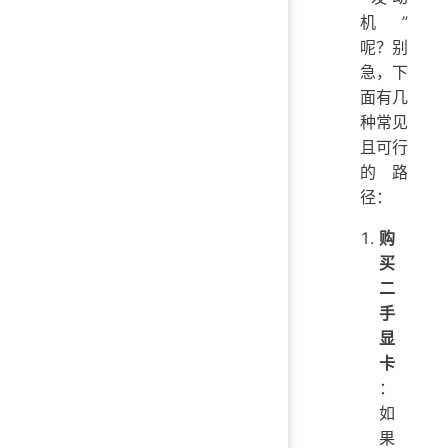
机”
呢？别
急，下
面有几
种常见
且可行
的路
径：
购
买
二
手
显
卡
：
如
果