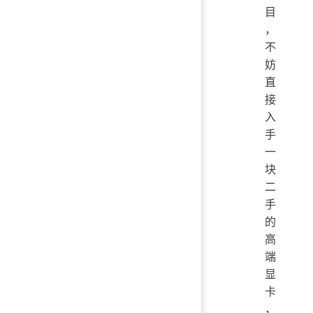
目
，
不
妨
直
接
入
手
一
块
二
手
的
高
端
显
卡
，