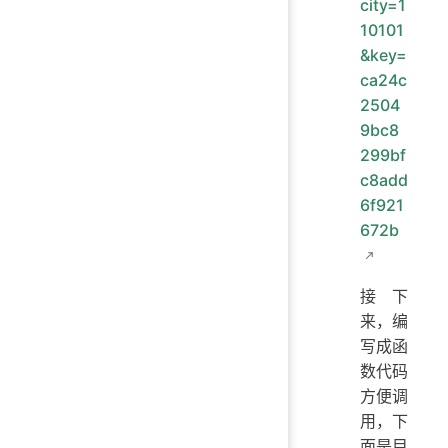
city=1
10101
&key=
ca24c
2504
9bc8
299bf
c8add
6f921
672b
接下
来，编
写成函
数代码
方便调
用，下
面是目