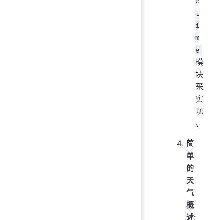
e
t
i
m
e
模
块
来
实
现
。
简
单
的
天
气
概
述
: