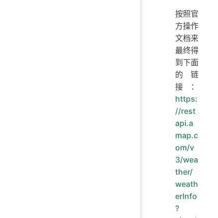
按照官
方操作
文档来
最终得
到下面
的链
接：
https:
//rest
api.a
map.c
om/v
3/wea
ther/
weath
erInfo
?