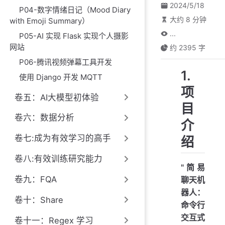
2024/5/18
P04-数字情绪日记（Mood Diary
大约 8 分钟
with Emoji Summary）
...
P05-AI 实现 Flask 实现个人摄影
网站
约 2395 字
P06-腾讯视频弹幕工具开发
1.
使用 Django 开发 MQTT
项
卷五：AI大模型初体验
目
卷六：数据分析
介
卷七:成为有效学习的高手
绍
卷八:有效训练研究能力
"简易
卷九：FQA
聊天机
器人：
卷十：Share
命令行
交互式
卷十一：Regex 学习