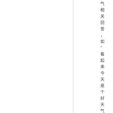
气
相
关
回
答
，
如
“
看
起
来
今
天
是
个
好
天
气