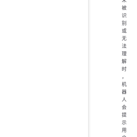
被
识
别
或
无
法
理
解
时
，
机
器
人
会
提
示
用