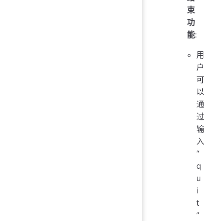
束
功
能
:
用
户
可
以
通
过
输
入
“
q
u
i
t
”