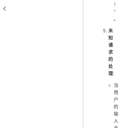
！
”
。
未
知
请
求
的
处
理
:
当
用
户
的
输
入
未