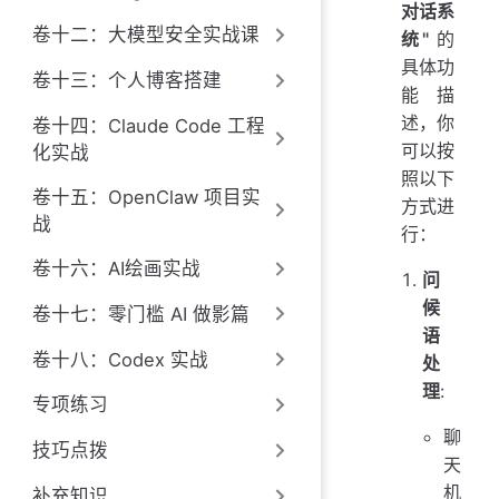
对话系
卷十二：大模型安全实战课
统"
的
具体功
卷十三：个人博客搭建
能描
述，你
卷十四：Claude Code 工程
可以按
化实战
照以下
卷十五：OpenClaw 项目实
方式进
战
行：
卷十六：AI绘画实战
问
候
卷十七：零门槛 AI 做影篇
语
卷十八：Codex 实战
处
理
:
专项练习
聊
技巧点拨
天
机
补充知识