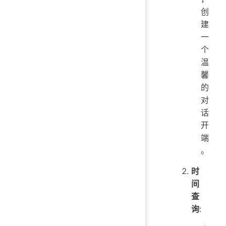
创
建
一
个
温
馨
的
对
话
开
端
。
时
间
查
询
: