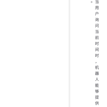
当
用
户
询
问
当
前
时
间
时
，
机
器
人
能
够
提
供