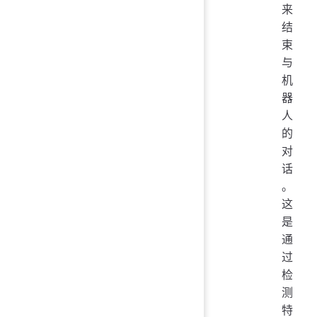
来
结
束
与
机
器
人
的
对
话
。
这
是
通
过
检
测
特