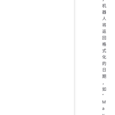
机
器
人
将
返
回
格
式
化
的
日
期
，
如
“
M
a
y