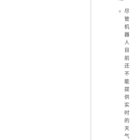
尽
管
机
器
人
目
前
还
不
能
提
供
实
时
的
天
气