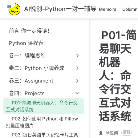
跳
AI悦创-Python一对一辅导
Memoirs
Column
至
主
要
前言·你一定得读！
P01-简
內
容
Python 课程表
易聊天
卷一：编程思维
机器
卷二：Python 小咖养成
人：命
卷三：Assignment
令行交
卷四：Projects
互式对
P01-简易聊天机器人：命令行交
互式对话系统
话系统
P02-如何使用 Python 和 Pillow
批量压缩图片
AI悦创
原创
P03-每日英语单词记忆卡片工具