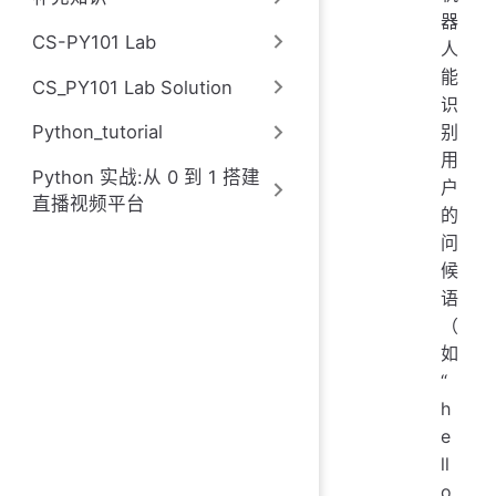
器
CS-PY101 Lab
人
能
CS_PY101 Lab Solution
识
别
Python_tutorial
用
Python 实战:从 0 到 1 搭建
户
直播视频平台
的
问
候
语
（
如
“
h
e
ll
o