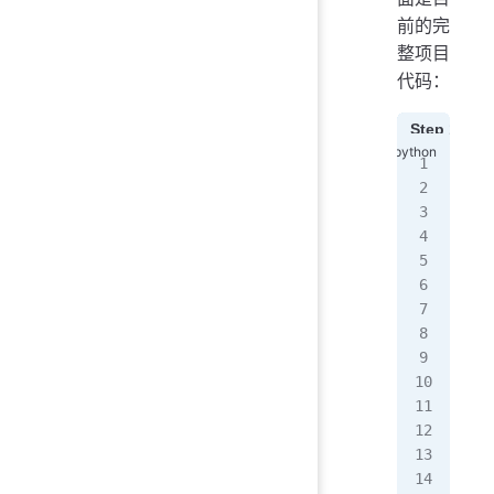
前的完
整项目
代码：
Step 1
S
imp
imp
# L
wit
   
# F
def
   
   
   