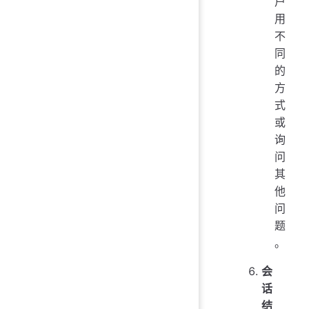
户
用
不
同
的
方
式
或
询
问
其
他
问
题
。
会
话
结