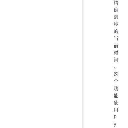
精
确
到
秒
的
当
前
时
间
。
这
个
功
能
使
用
P
y