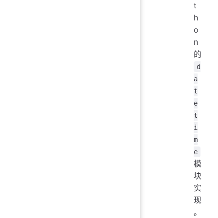
t
h
o
n
的
d
a
t
e
t
i
m
e
模
块
实
现
。