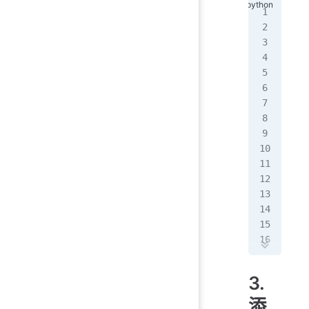
imp
def
   
   
   
   
   
   
   
   
   
   
   
   
   
def
3.
   
添
   