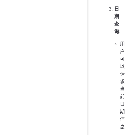
日
期
查
询
:
用
户
可
以
请
求
当
前
日
期
信
息
，