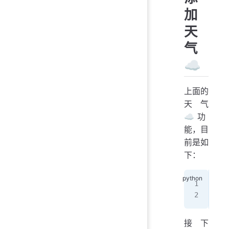
   
加
   
天
   
   
气
   
☁️
if
 
   
上面的
天气
☁️功
能，目
前是如
下：
You
Cha
接下