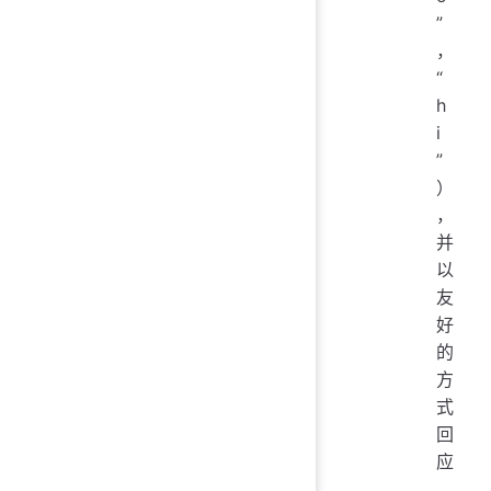
”
，
“
h
i
”
）
，
并
以
友
好
的
方
式
回
应
，