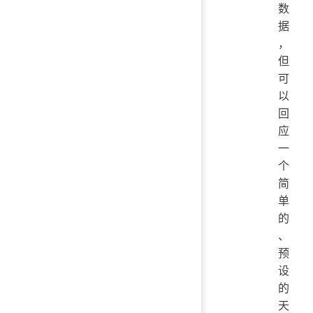
数
据
，
但
可
以
回
应
一
个
简
单
的
、
预
设
的
天