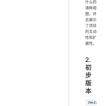
什么的
清晰视
图，并
且展示
了项目
的互动
性和扩
展性。
2.
初
步
版
本
ZH-Code