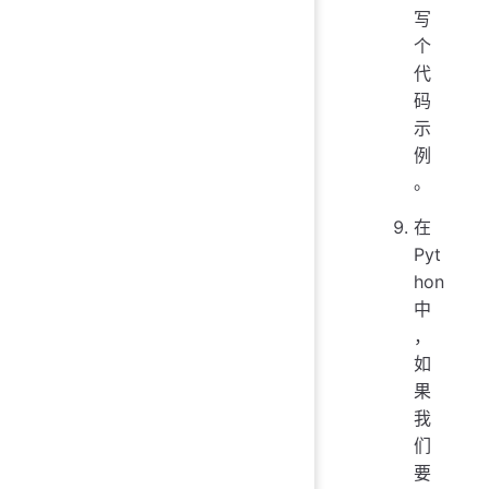
写
个
代
码
示
例
。
在
Pyt
hon
中
，
如
果
我
们
要