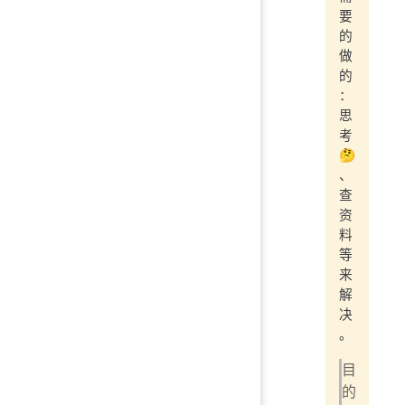
要
的
做
的
：
思
考
🤔️
、
查
资
料
等
来
解
决
。
目
的