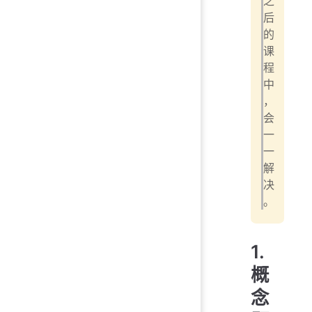
之
后
的
课
程
中
，
会
一
一
解
决
。
1.
概
念