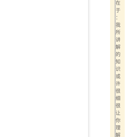
在
于
：
我
所
讲
解
的
知
识
或
许
很
细
很
让
你
理
解