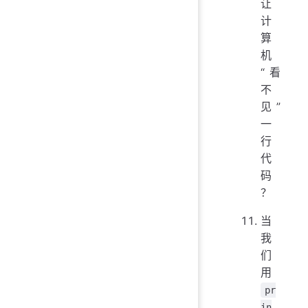
让
计
算
机
“看
不
见”
一
行
代
码
？
当
我
们
用
pr
in