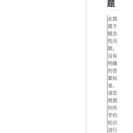
题
此题
属于
概念
性问
题，
没有
明确
的答
案标
准，
请您
根据
你所
学的
知识
进行