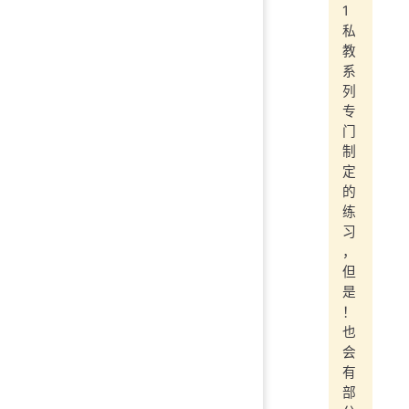
1
私
教
系
列
专
门
制
定
的
练
习
，
但
是
！
也
会
有
部