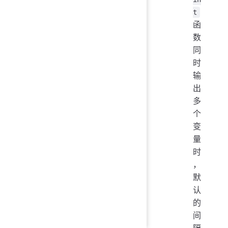
t
函
数
同
时
输
出
多
个
变
量
时
，
默
认
的
间
隔