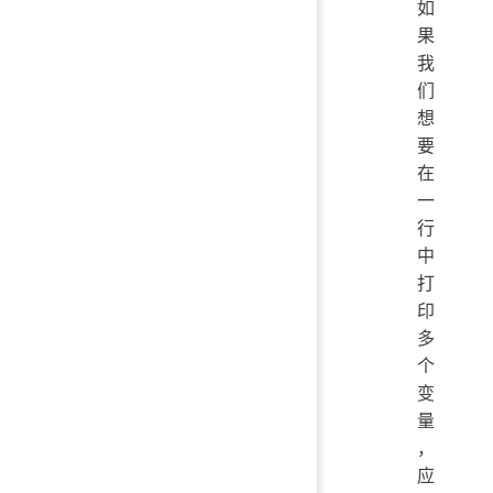
如
果
我
们
想
要
在
一
行
中
打
印
多
个
变
量
，
应