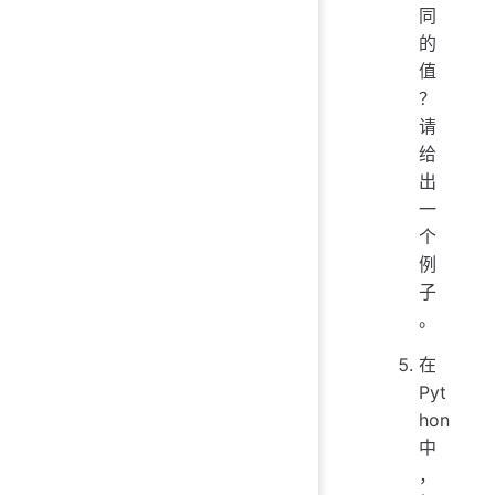
同
的
值
？
请
给
出
一
个
例
子
。
在
Pyt
hon
中
，