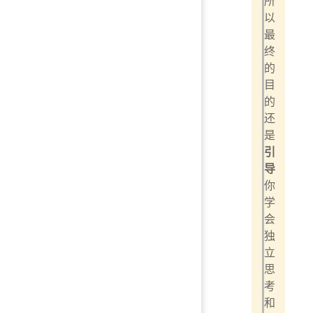
所
以
最
终
的
目
的
还
是
引
导
你
学
会
独
立
思
考
和