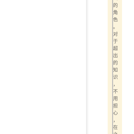
的
角
色
。
对
于
超
出
的
知
识
，
不
用
担
心
，
在