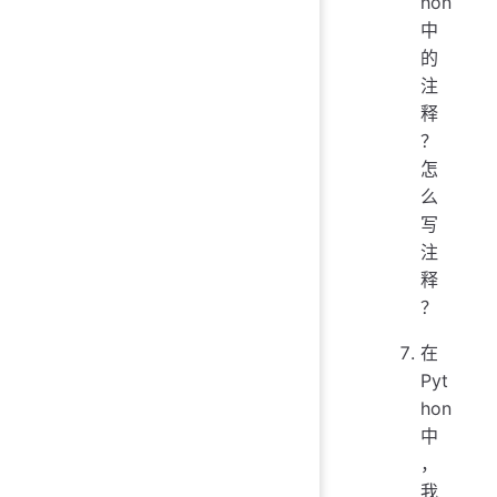
hon
中
的
注
释
？
怎
么
写
注
释
？
在
Pyt
hon
中
，
我