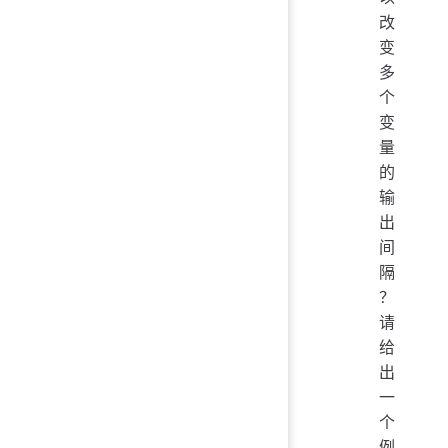
改
变
多
个
变
量
的
输
出
间
隔
？
请
给
出
一
个
例