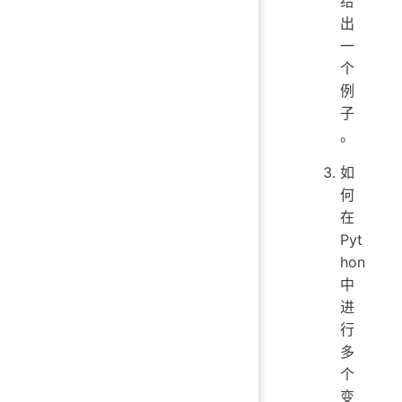
给
出
一
个
例
子
。
如
何
在
Pyt
hon
中
进
行
多
个
变