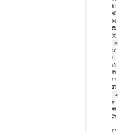
们
如
何
改
变
pr
in
t
函
数
中
的
se
p
参
数
，
以