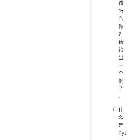
该
怎
么
做
？
请
给
出
一
个
例
子
。
什
么
是
Pyt