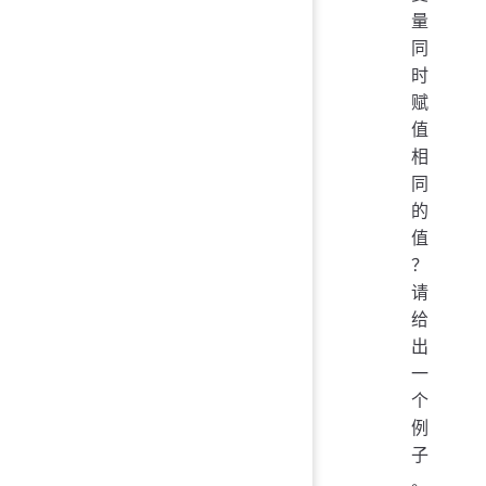
量
同
时
赋
值
相
同
的
值
？
请
给
出
一
个
例
子
。