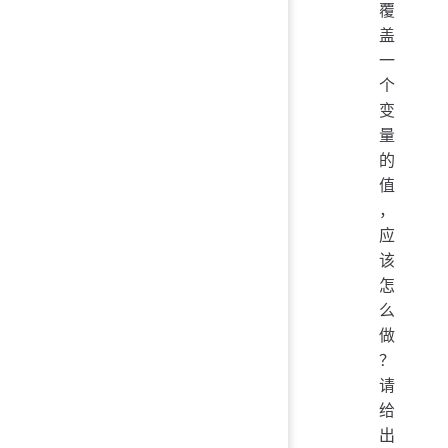
覆
盖
一
个
变
量
的
值
，
应
该
怎
么
做
？
请
给
出