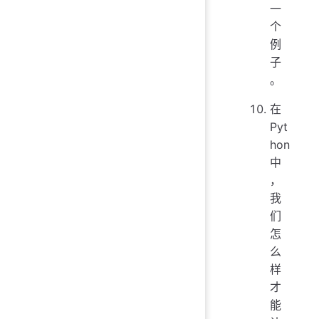
一
个
例
子
。
在
Pyt
hon
中
，
我
们
怎
么
样
才
能