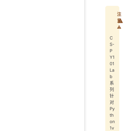
注
意
⚠️
C
S-
P
Y1
01
La
b
系
列
针
对
Py
th
on
1v