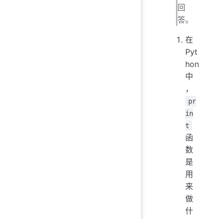
回
答。
在
Pyt
hon
中
，
pr
in
t
函
数
是
用
来
做
什