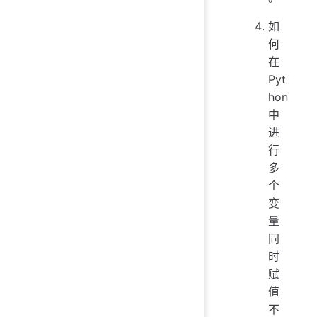
如
何
在
Pyt
hon
中
进
行
多
个
变
量
同
时
赋
值
不