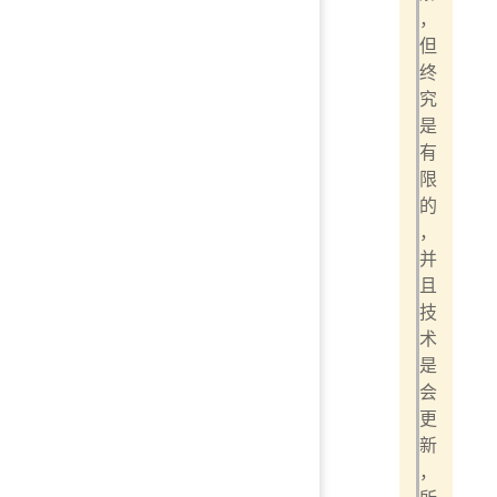
，
但
终
究
是
有
限
的
，
并
且
技
术
是
会
更
新
，