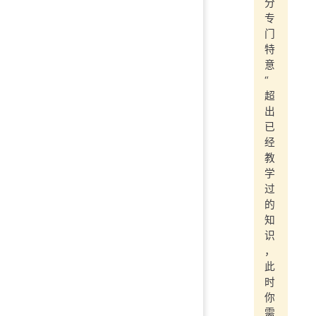
分
专
门
特
意
“
超
出
已
经
教
学
过
的
知
识
，
此
时
你
需