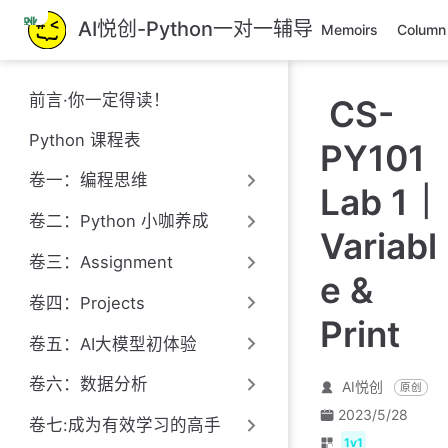
跳
AI悦创-Python一对一辅导
Memoirs
Column
至
主
要
前言·你一定得读！
CS-
內
容
Python 课程表
PY101
卷一：编程思维
Lab 1｜
卷二：Python 小咖养成
Variabl
卷三：Assignment
e &
卷四：Projects
Print
卷五：AI大模型初体验
卷六：数据分析
AI悦创
原创
2023/5/28
卷七:成为有效学习的高手
1v1