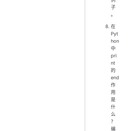
子
。
在
Pyt
hon
中
pri
nt
的
end
作
用
是
什
么
？
编