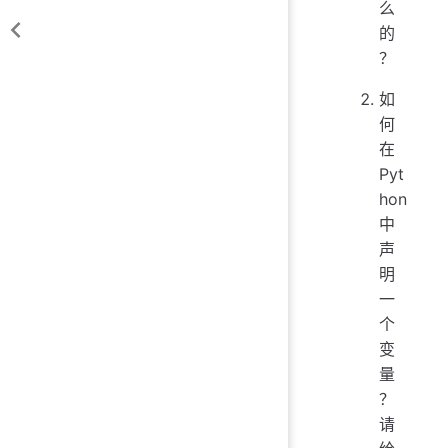
么
的
？
如
何
在
Pyt
hon
中
声
明
一
个
变
量
？
请