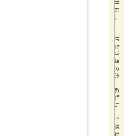
学
习
。
—
—
带
你
掌
握
方
法
，
教
师
是
一
个
淡
出