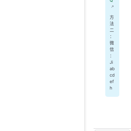
Q
方
法
二
：
微
信
：
Ji
ab
cd
ef
h