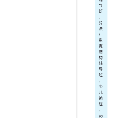
导
班
、
算
法
/
数
据
结
构
辅
导
班
、
少
儿
编
程
、
py