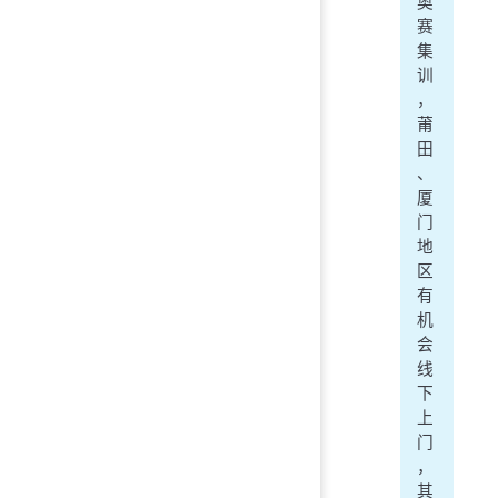
奥
赛
集
训
，
莆
田
、
厦
门
地
区
有
机
会
线
下
上
门
，
其