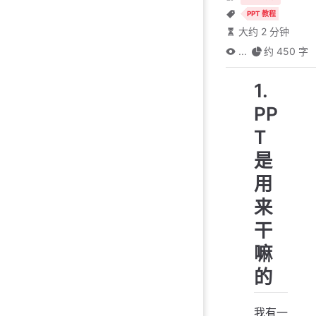
PPT 教程
大约 2 分钟
...
约 450 字
1.
PP
T
是
用
来
干
嘛
的
我有一