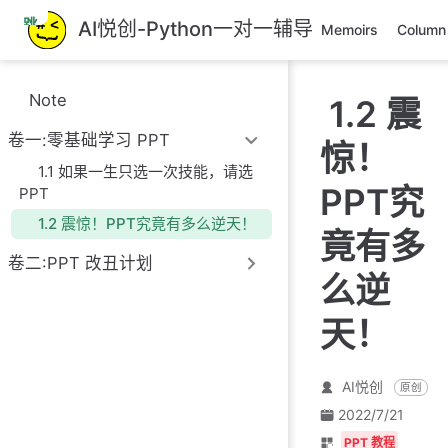
跳
AI悦创-Python一对一辅导
Memoirs
Column
至
主
要
Note
1.2 震
內
容
卷一:零基础学习 PPT
惊！
1.1 如果一生只选一次技能，请选
PPT究
PPT
1.2 震惊！PPT究竟有多么逆天！
竟有多
卷二:PPT 改丑计划
么逆
天！
AI悦创
原创
2022/7/21
PPT 教程