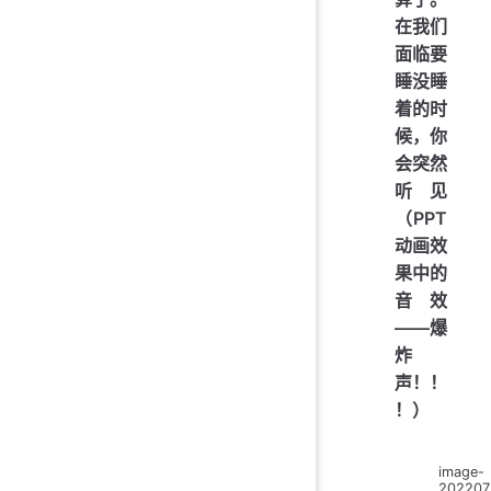
在我们
面临要
睡没睡
着的时
候，你
会突然
听见
（PPT
动画效
果中的
音效
——爆
炸
声！！
！）
image-
202207