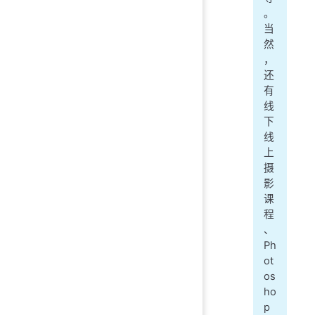
。
当
然
，
还
有
线
下
线
上
摄
影
课
程
、
Ph
ot
os
ho
p