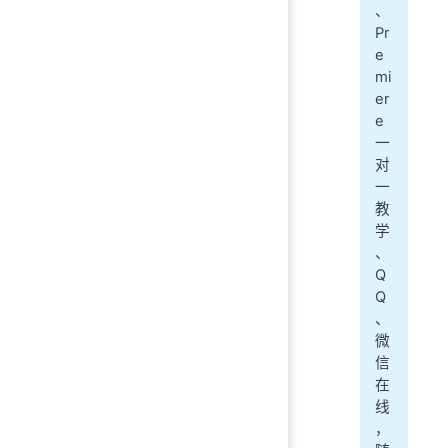
、
Pr
e
mi
er
e
一
对
一
教
学
、
Q
Q
、
微
信
在
线
，