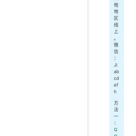
他
地
区
线
上
。
微
信
：
Ji
ab
cd
ef
h
方
法
一
：
Q