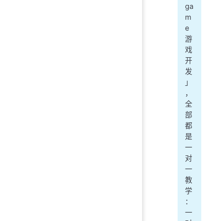
ga
m
e
游
戏
开
发
」
，
全
部
都
是
一
对
一
教
学
：
一