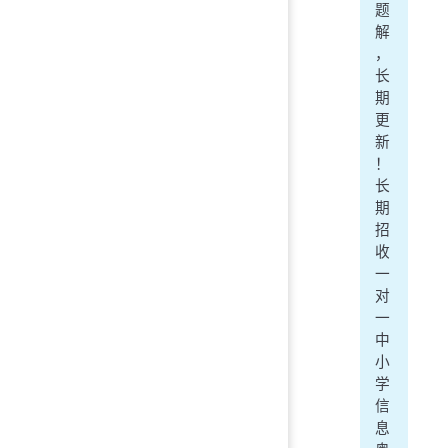
题
解
，
长
期
更
新
！
长
期
招
收
一
对
一
中
小
学
信
息