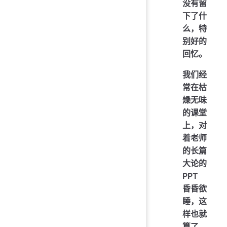
没有留
下了什
么，特
别好的
回忆。
我们经
常在枯
燥无味
的课堂
上，对
着老师
的长篇
大论的
PPT
昏昏欲
睡，这
样也就
算了。