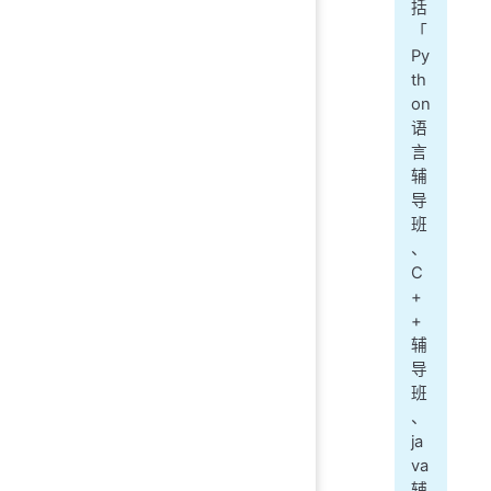
括
「
Py
th
on
语
言
辅
导
班
、
C
+
+
辅
导
班
、
ja
va
辅