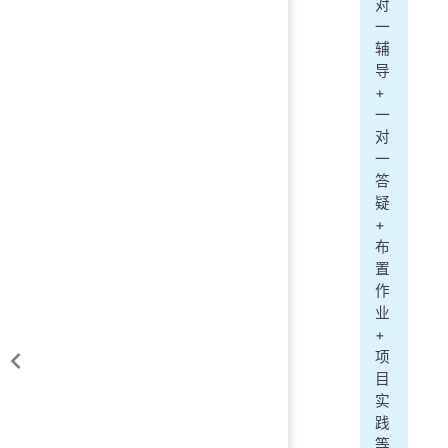
对
一
辅
导
+
一
对
一
答
疑
+
布
置
作
业
+
项
目
实
践
等