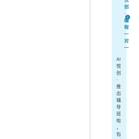
悦
创
·
编
程
一
对
一
AI
悦
创
·
推
出
辅
导
班
啦
，
包