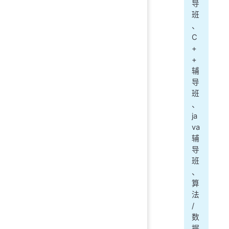
导
班
、
C
+
+
辅
导
班
、
ja
va
辅
导
班
、
算
法
/
数
据