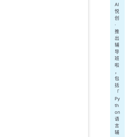
AI
悦
创
·
推
出
辅
导
班
啦
，
包
括
「
Py
th
on
语
言
辅