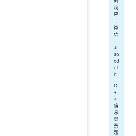
时
响
应
！
微
信
：
Ji
ab
cd
ef
h
C
+
+
信
息
奥
赛
题