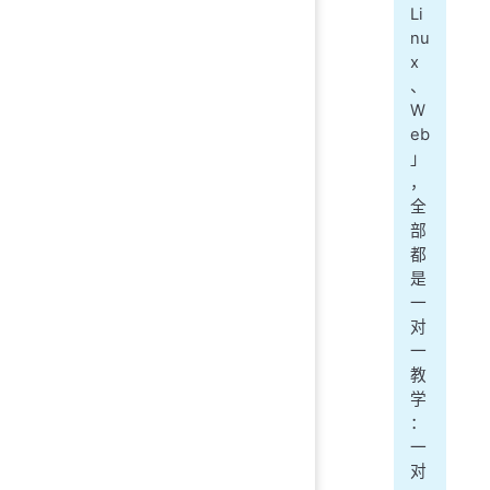
Li
nu
x
、
W
eb
」
，
全
部
都
是
一
对
一
教
学
：
一
对