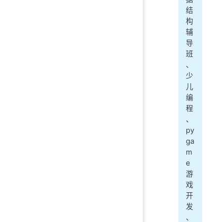
结
构
辅
导
班
、
少
儿
编
程
、
py
ga
m
e
游
戏
开
发
、