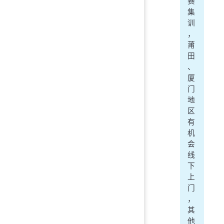
赛
集
训
，
莆
田
、
厦
门
地
区
有
机
会
线
下
上
门
，
其
他