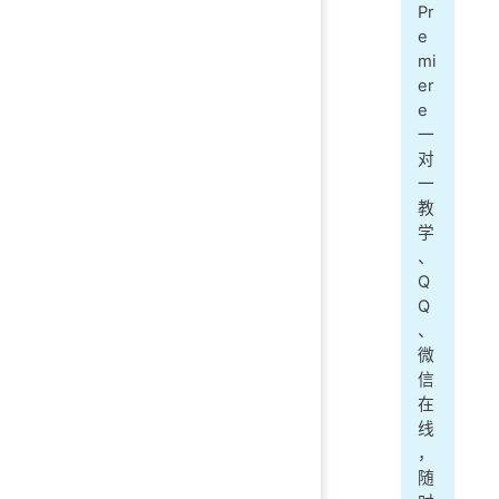
Pr
e
mi
er
e
一
对
一
教
学
、
Q
Q
、
微
信
在
线
，
随