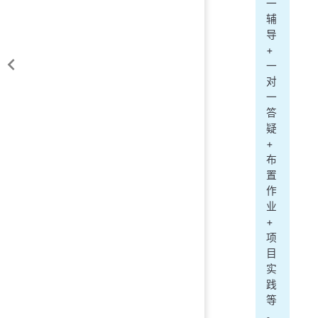
一
辅
导
+
一
对
一
答
疑
+
布
置
作
业
+
项
目
实
践
等
。