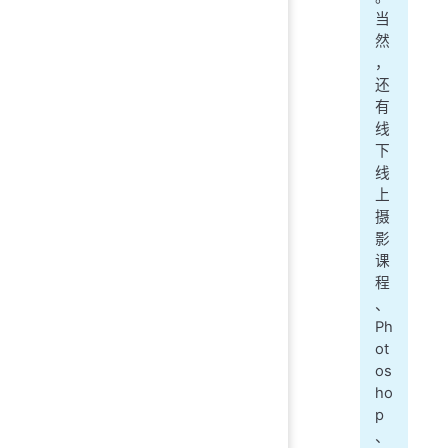
当
然
，
还
有
线
下
线
上
摄
影
课
程
、
Ph
ot
os
ho
p
、