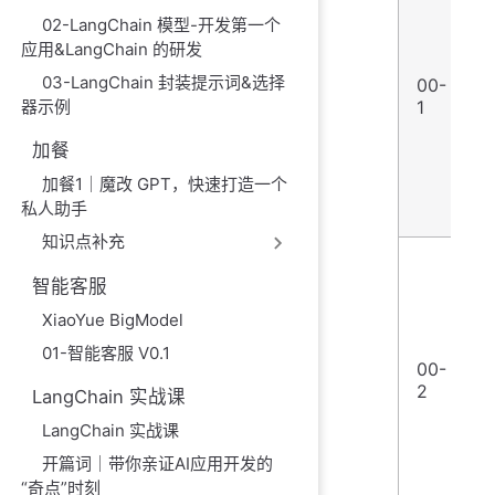
02-LangChain 模型-开发第一个
G
应用&LangChain 的研发
03-LangChain 封装提示词&选择
00-
器示例
1
加餐
A
加餐1｜魔改 GPT，快速打造一个
私人助手
知识点补充
智能客服
XiaoYue BigModel
01-智能客服 V0.1
00-
2
让
LangChain 实战课
LangChain 实战课
开篇词｜带你亲证AI应用开发的
“奇点”时刻