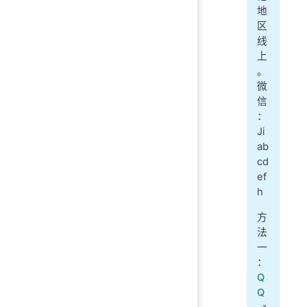
地
区
线
上
。
微
信
：
Ji
ab
cd
ef
h
方
法
一
：
Q
Q