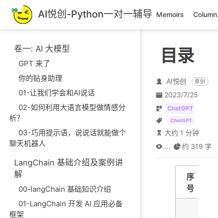
跳
AI悦创-Python一对一辅导
Memoirs
Column
至
主
要
卷一: AI 大模型
目录
內
GPT 来了
容
你的贴身助理
AI悦创
原创
01-让我们学会和AI说话
2023/7/25
02-如何利用大语言模型做情感分
ChatGPT
析？
ChatGPT
03-巧用提示语，说说话就能做个
大约 1 分钟
聊天机器人
...
约 319 字
LangChain 基础介绍及案例讲
解
序
号
00-langChain 基础知识介绍
01-LangChain 开发 AI 应用必备
框架