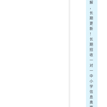
解
，
长
期
更
新
！
长
期
招
收
一
对
一
中
小
学
信
息
奥