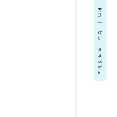
方
法
二
：
微
信
：
Ji
ab
cd
ef
h