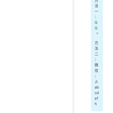
方
法
一
：
Q
Q
方
法
二
：
微
信
：
Ji
ab
cd
ef
h