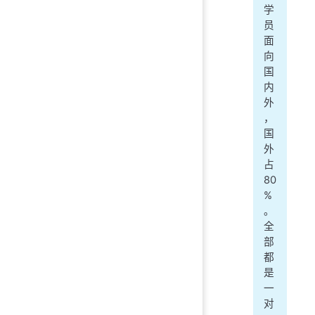
学
员
面
向
国
内
外
，
国
外
占
80
%
。
全
部
都
是
一
对