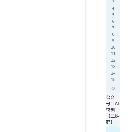
key
cli
res
   
   
)
pri
# -
夜
公众
号：AI
悦创
【二维
码】