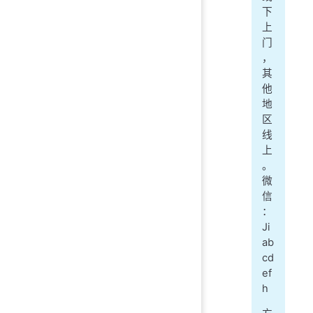
下
上
门
，
其
他
地
区
线
上
。
微
信
：
Ji
ab
cd
ef
h