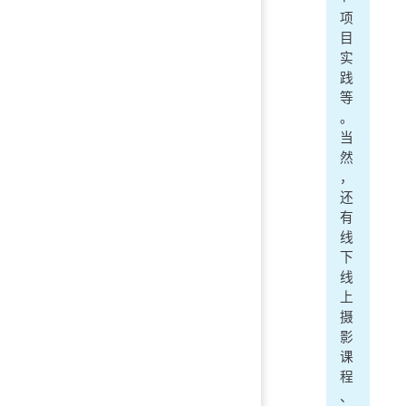
项
目
实
践
等
。
当
然
，
还
有
线
下
线
上
摄
影
课
程
、