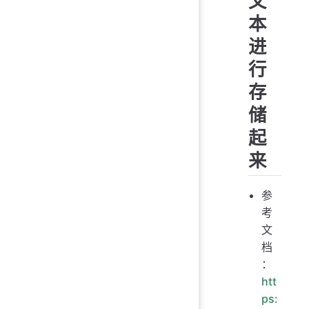
文
本
进
行
存
储
起
来
参
考
文
档
：
htt
ps: