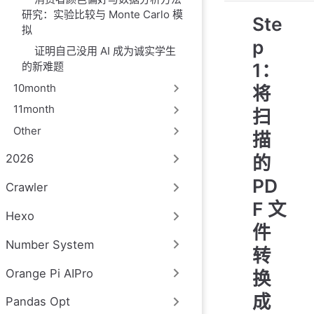
研究：实验比较与 Monte Carlo 模
Ste
拟
p
证明自己没用 AI 成为诚实学生
1：
的新难题
10month
将
11month
扫
Other
描
的
2026
PD
Crawler
F 文
Hexo
件
Number System
转
Orange Pi AIPro
换
成
Pandas Opt