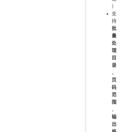
）
支
持
批
量
处
理
目
录
、
页
码
范
围
、
输
出
格