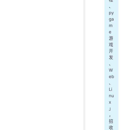
、
py
ga
m
e
游
戏
开
发
、
W
eb
、
Li
nu
x
」
，
招
收