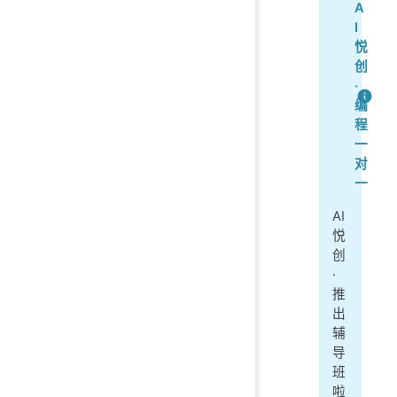
A
I
悦
创
·
编
程
一
对
一
AI
悦
创
·
推
出
辅
导
班
啦