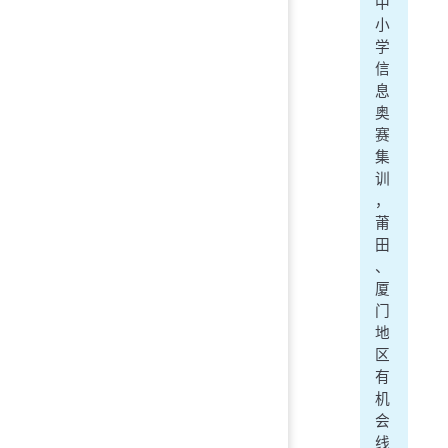
中
小
学
信
息
奥
赛
集
训
，
莆
田
、
厦
门
地
区
有
机
会
线