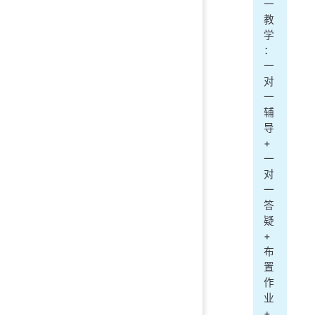
一
教
学
：
一
对
一
辅
导
+
一
对
一
答
疑
+
布
置
作
业
+