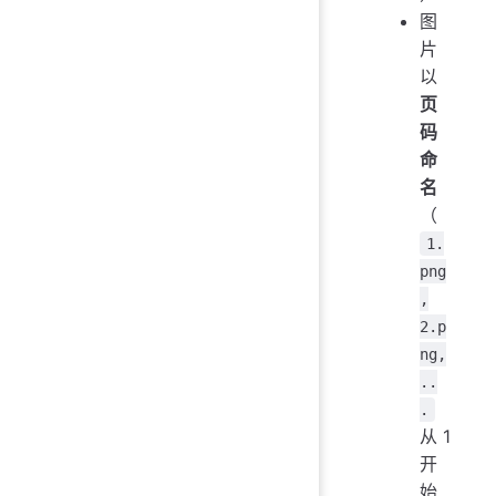
图
片
以
页
码
命
名
（
1.
png
,
2.p
ng,
..
.
从 1
开
始