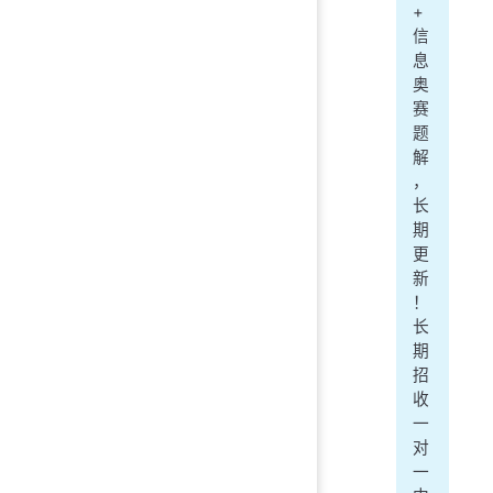
+
信
息
奥
赛
题
解
，
长
期
更
新
！
长
期
招
收
一
对
一