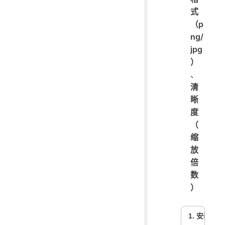
式
（p
ng/
jpg
）
、
清
晰
度
（
缩
放
倍
数
）
1. 安装依赖