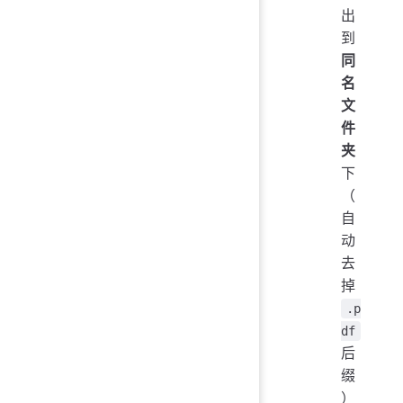
出
到
同
名
文
件
夹
下
（
自
动
去
掉
.p
df
后
缀
）