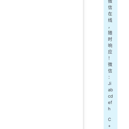
微
信
在
线
，
随
时
响
应
！
微
信
：
Ji
ab
cd
ef
h
C
+