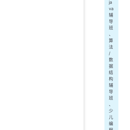
ja
va
辅
导
班
、
算
法
/
数
据
结
构
辅
导
班
、
少
儿
编
程