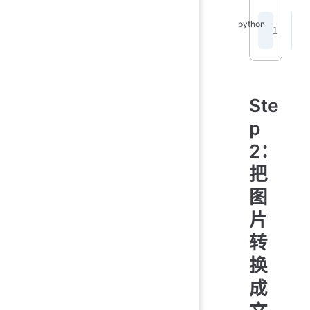
p
Ste
p
2：
把
图
片
转
换
成