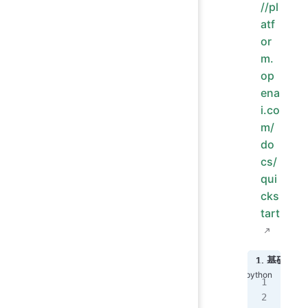
//pl
atf
or
m.
op
ena
i.co
m/
do
cs/
qui
cks
tart
1. 基础调
fro