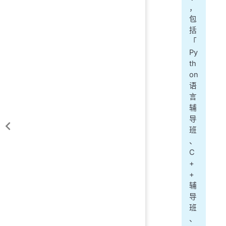
，
包
括
「
Py
th
on
语
言
辅
导
班
、
C
+
+
辅
导
班
、