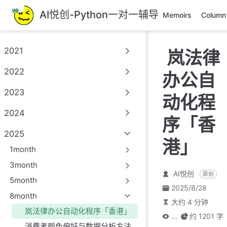
跳
AI悦创-Python一对一辅导
Memoirs
Column
至
主
要
2021
岚法律
內
容
2022
办公自
2023
动化程
2024
序「香
2025
港」
1month
3month
AI悦创
原创
5month
2025/8/28
8month
大约 4 分钟
岚法律办公自动化程序「香港」
...
约 1201 字
消费者颜色偏好与数据分析方法