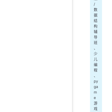
/
数
据
结
构
辅
导
班
、
少
儿
编
程
、
py
ga
m
e
游
戏