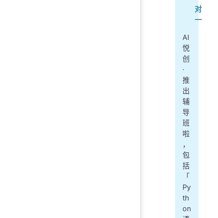
对
一
AI
悦
创
·
推
出
辅
导
班
啦
，
包
括
「
Py
th
on