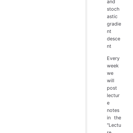
and
stoch
astic
gradie
nt
desce
nt
Every
week
we
will
post
lectur
e
notes
in the
"Lectu
re