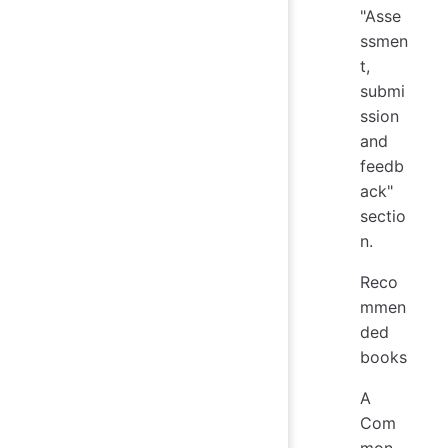
"Asse
ssmen
t,
submi
ssion
and
feedb
ack"
sectio
n.
Reco
mmen
ded
books
A
Com