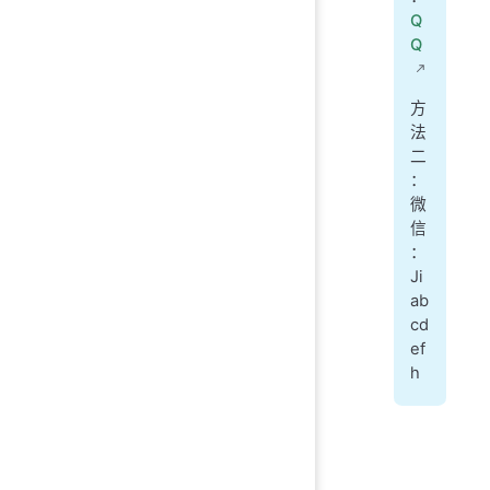
Q
Q
方
法
二
：
微
信
：
Ji
ab
cd
ef
h