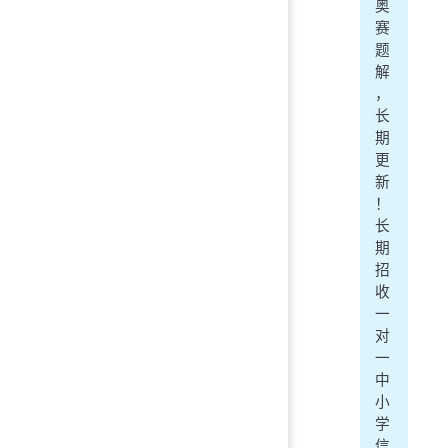
奥
赛
题
解
，
长
期
更
新
！
长
期
招
收
一
对
一
中
小
学
信