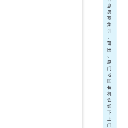
息
奥
赛
集
训
，
莆
田
、
厦
门
地
区
有
机
会
线
下
上
门