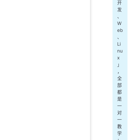
开
发
、
W
eb
、
Li
nu
x
」
，
全
部
都
是
一
对
一
教
学