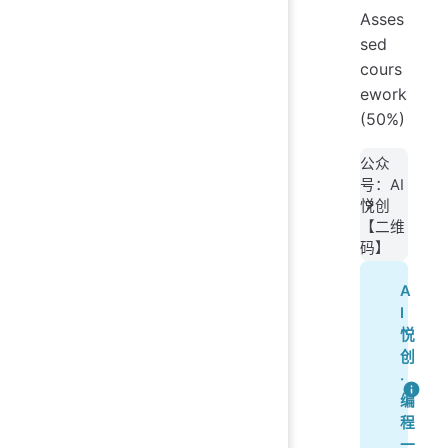
Asses
sed
cours
ework
(50%)
公众
号：AI
悦创
【二维
码】
A
I
悦
创
·
编
程
一