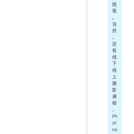
践
等
。
当
然
，
还
有
线
下
线
上
摄
影
课
程
、
Ph
ot
os