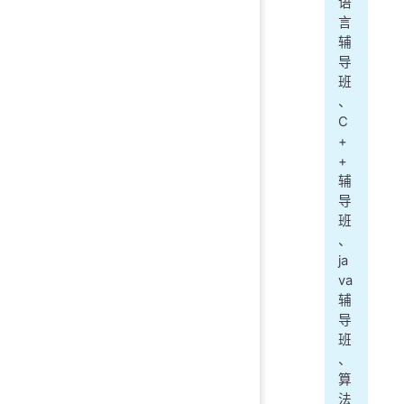
语
言
辅
导
班
、
C
+
+
辅
导
班
、
ja
va
辅
导
班
、
算
法