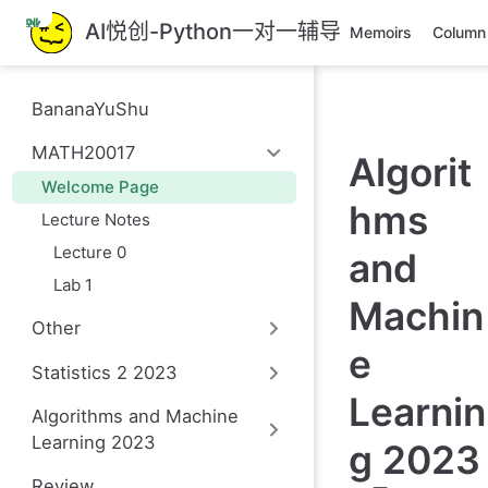
跳
AI悦创-Python一对一辅导
Memoirs
Column
至
主
要
BananaYuShu
內
容
MATH20017
Algorit
Welcome Page
hms
Lecture Notes
Lecture 0
and
Lab 1
Machin
Other
e
Statistics 2 2023
Learnin
Algorithms and Machine
Learning 2023
g 2023
Review