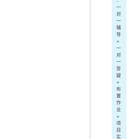
：
一
对
一
辅
导
+
一
对
一
答
疑
+
布
置
作
业
+
项
目
实