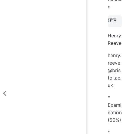
n
详情
Henry
Reeve
henry.
reeve
@bris
tol.ac.
uk
*
Exami
nation
(50%)
*