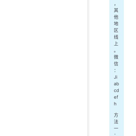
，
其
他
地
区
线
上
。
微
信
：
Ji
ab
cd
ef
h
方
法
一
：