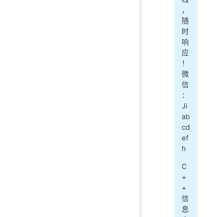
，
随
时
响
应
！
微
信
：
Ji
ab
cd
ef
h
C
+
+
信
息