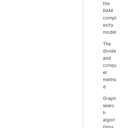
the
RAM
compl
exity
model
The
divide
and
conqu
er
metho
d
Graph
searc
h
algori
thms