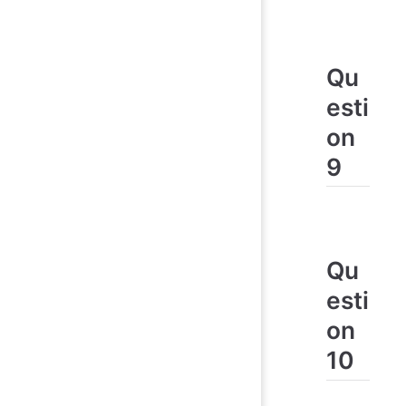
Qu
esti
on
9
Qu
esti
on
10