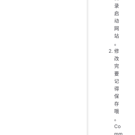
录
启
动
网
站
。
修
改
完
要
记
得
保
存
哦
。
Co
mm