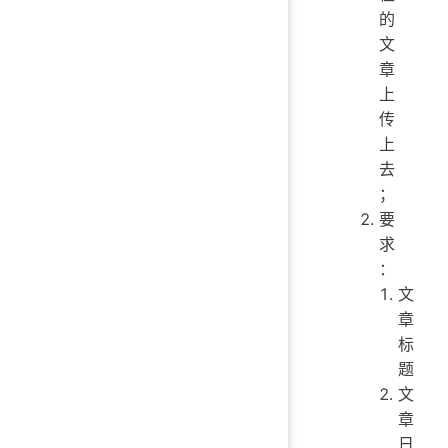
的
文
章
上
传
上
去
；
要
求
：
文
章
标
题
文
章
日