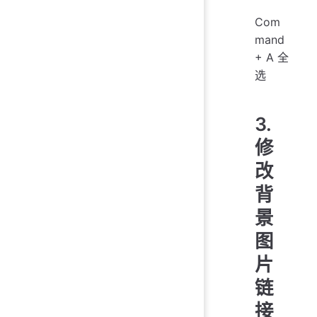
Com
mand
+ A 全
选
3.
修
改
背
景
图
片
链
接