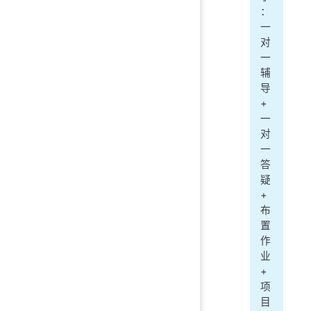
：
一
对
一
辅
导
+
一
对
一
答
疑
+
布
置
作
业
+
项
目