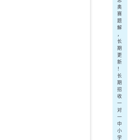
奥
赛
题
解
，
长
期
更
新
！
长
期
招
收
一
对
一
中
小
学