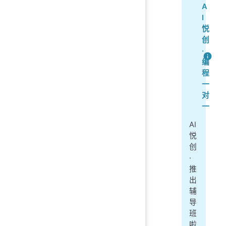
A
I
悦
创
·
编
程
一
对
一
AI
悦
创
·
推
出
辅
导
班
啦