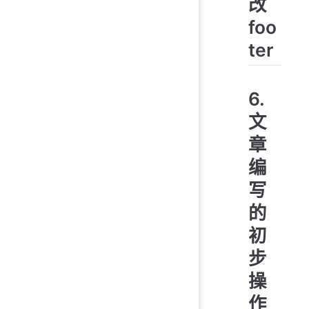
改
foo
ter
6.
文
章
编
写
的
初
步
操
作