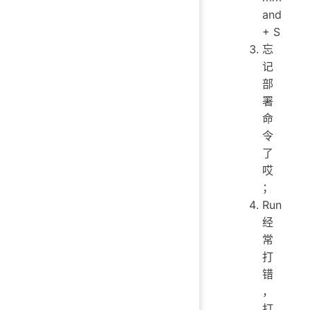
and
+ S
忘
记
部
署
命
令
了
哎
；
Run
经
常
打
错
，
打