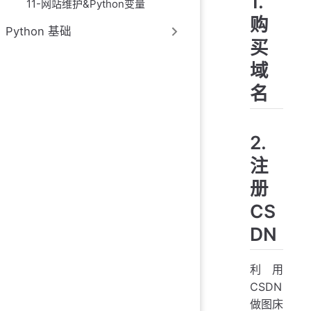
1.
11-网站维护&Python变量
购
Python 基础
买
域
名
2.
注
册
CS
DN
利用
CSDN
做图床