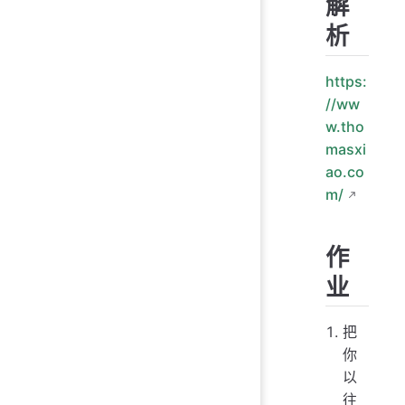
解
析
https:
//ww
w.tho
masxi
ao.co
m/
作
业
把
你
以
往