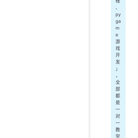
程
、
py
ga
m
e
游
戏
开
发
」
，
全
部
都
是
一
对
一
教
学