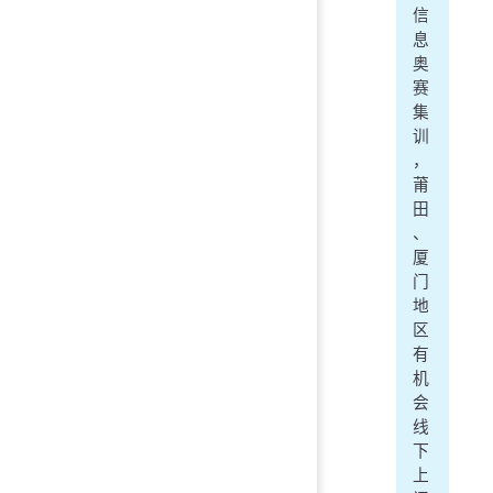
信
息
奥
赛
集
训
，
莆
田
、
厦
门
地
区
有
机
会
线
下
上