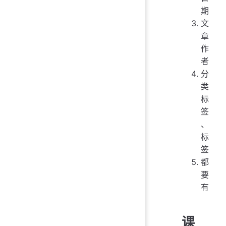
期
文
章
作
者
分
类
标
签
、
标
签
都
要
有
课