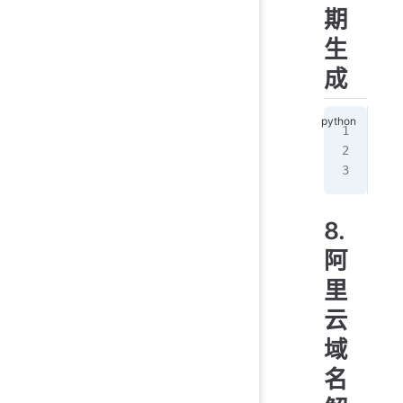
期
生
成
imp
#
pri
8.
阿
里
云
域
名