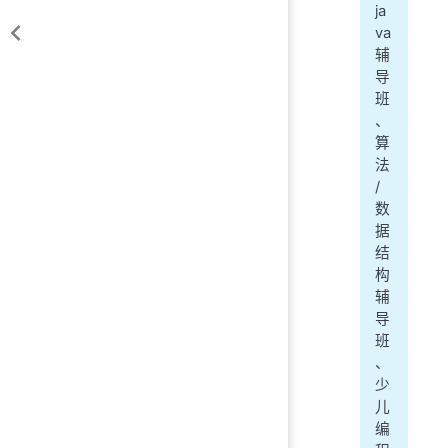
ja
va
辅
导
班
、
算
法
/
数
据
结
构
辅
导
班
、
少
儿
编