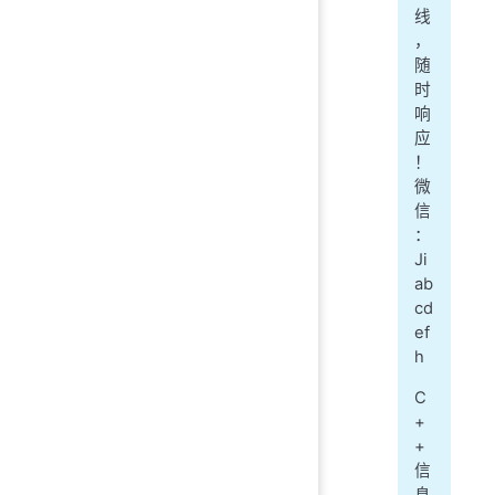
线
，
随
时
响
应
！
微
信
：
Ji
ab
cd
ef
h
C
+
+
信
息