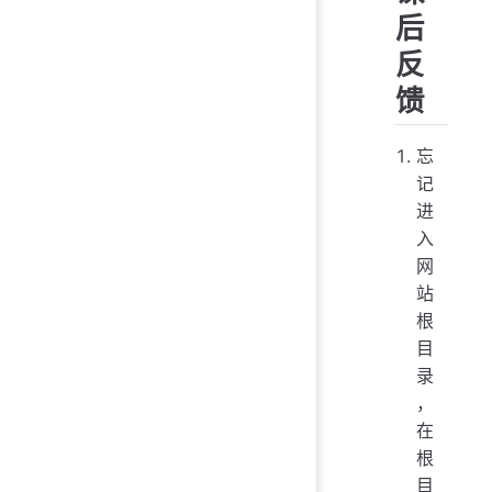
后
反
馈
忘
记
进
入
网
站
根
目
录
，
在
根
目