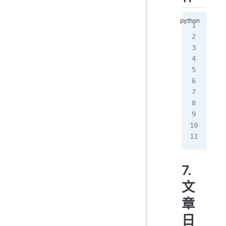
ti
dat
au
isO
cat
   
   
tag
   
   
ico
7.
文
章
日