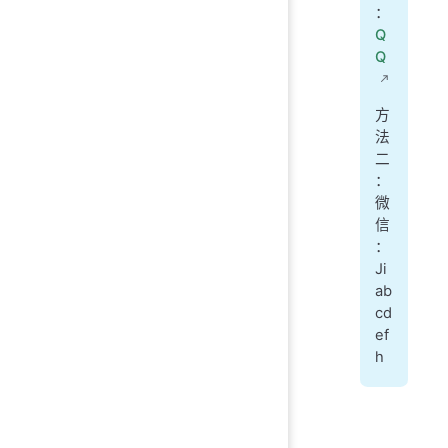
：
Q
Q
方
法
二
：
微
信
：
Ji
ab
cd
ef
h