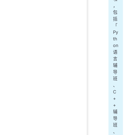
，
包
括
「
Py
th
on
语
言
辅
导
班
、
C
+
+
辅
导
班
、