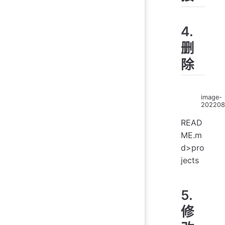
4.
删
除
image-
202208
READ
ME.m
d>pro
jects
5.
修