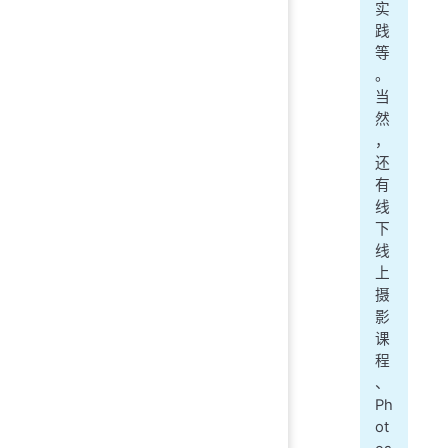
实
践
等
。
当
然
，
还
有
线
下
线
上
摄
影
课
程
、
Ph
ot