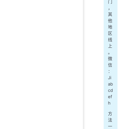
门
，
其
他
地
区
线
上
。
微
信
：
Ji
ab
cd
ef
h
方
法
一