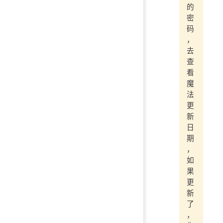
的
密
码
，
去
查
看
魔
法
更
新
日
期
，
如
果
更
新
了
，