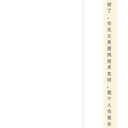
效
了
，
也
无
义
务
提
供
技
术
支
持
。
我
个
人
也
是
长