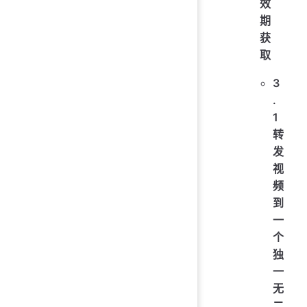
效
期
获
取
3
.
1
转
发
视
频
到
一
个
独
一
无
二