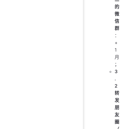
的
微
信
群
：
+
1
月
；
3
.
2
转
发
朋
友
圈