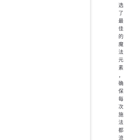
选
了
最
佳
的
魔
法
元
素
，
确
保
每
次
施
法
都
流