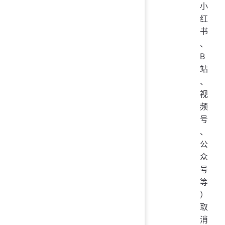
小
红
书
、
B
站
、
视
频
号
、
公
众
号
等
）
取
消