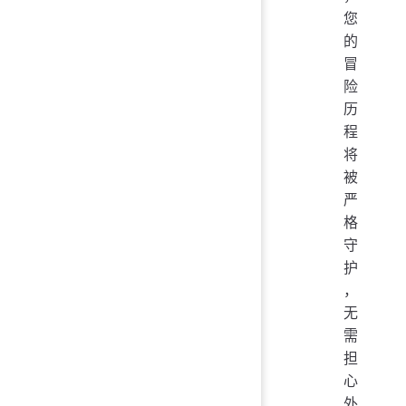
您
的
冒
险
历
程
将
被
严
格
守
护
，
无
需
担
心
外