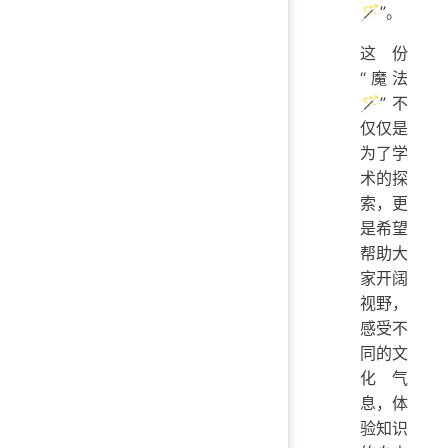
🪄”。
这份
“魔法
🪄”不
仅仅是
为了学
术的探
索，更
是希望
帮助大
家开阔
视野，
感受不
同的文
化气
息，体
验知识