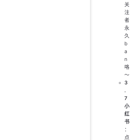
关
注
者
永
久
b
a
n
咯
～
3
.
7
小
红
书
：
点