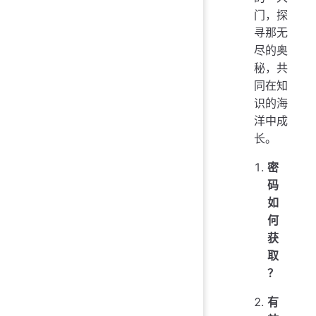
门，探
寻那无
尽的奥
秘，共
同在知
识的海
洋中成
长。
密
码
如
何
获
取
？
有