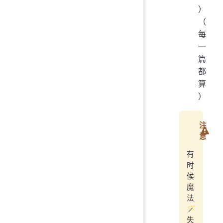
）
（
每
一
篇
都
算
）
注
意
有
时
候
魔
法
🪄
失