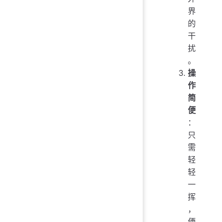
界
的
干
扰
。
操
作
简
便
：
只
需
轻
轻
一
挥
，
便