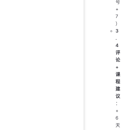
号
+
7
）
3
.
4
评
论
+
课
程
建
议
：
+
6
天