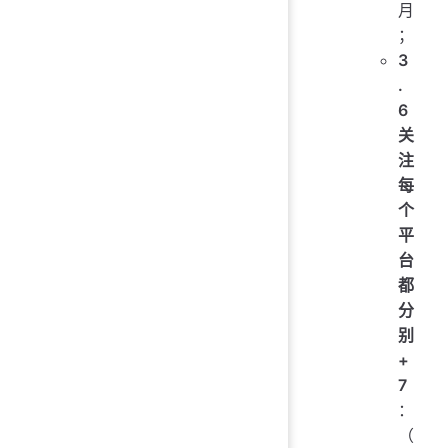
月
；
3
.
6
关
注
每
个
平
台
都
分
别
+
7
：
（