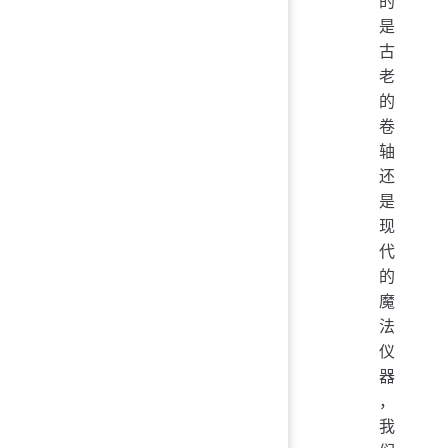
的
是
古
老
的
卷
轴
还
是
现
代
的
魔
法
仪
器
，
我