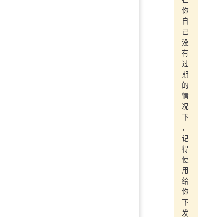
在
你
自
己
没
有
过
期
的
情
况
下
，
记
得
使
用
给
你
下
发