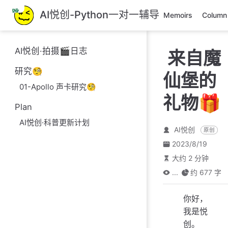
跳
AI悦创-Python一对一辅导
Memoirs
Column
至
主
要
AI悦创·拍摄🎬日志
来自魔
內
容
研究🧐
仙堡的
01-Apollo 声卡研究🧐
礼物🎁
Plan
AI悦创·科普更新计划
AI悦创
原创
2023/8/19
大约 2 分钟
...
约 677 字
你好，
我是悦
创。