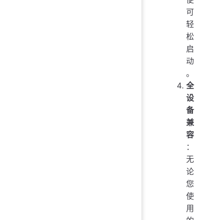
可
轻
松
启
动
。
全
设
备
兼
容
：
无
论
您
使
用