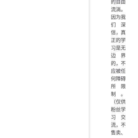
的自由
流淌。
因为我
们深
信，真
正的学
习是无
边界
的，不
应被任
何障碍
所限
制。
（仅供
粉丝学
习交
流，不
售卖、