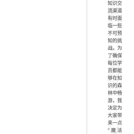
知识交
流渠道
有时面
临一些
不可预
知的挑
战。为
了确保
每位学
员都能
够在知
识的森
林中畅
游，我
决定为
大家带
来一点
“魔法