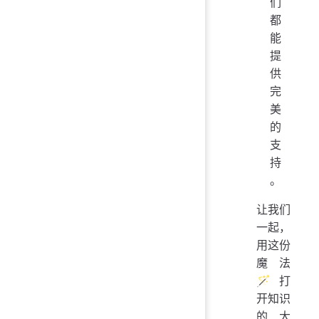
们
都
能
提
供
完
美
的
支
持
。
让我们
一起，
用这份
魔法
🪄打
开知识
的大