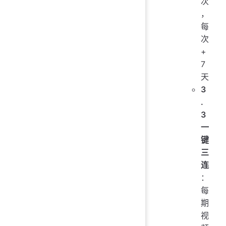
次
，
每
次
+
7
天
3
.
3
一
键
三
连
：
每
期
视