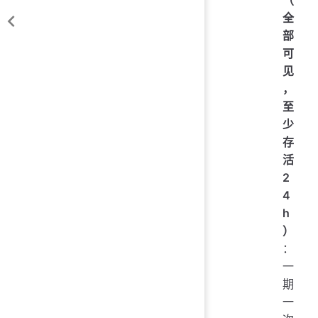
（
全
部
可
见
，
至
少
存
活
2
4
h
）
：
一
期
一