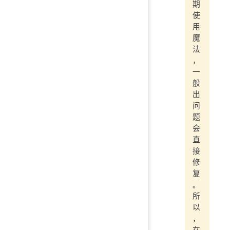
期
使
用
魔
法
，
一
般
出
问
题
会
直
接
修
复
。
所
以
，