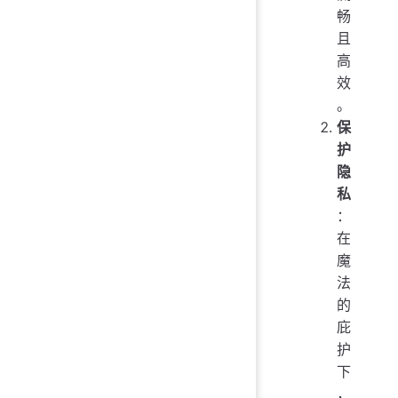
畅
且
高
效
。
保
护
隐
私
：
在
魔
法
的
庇
护
下
，