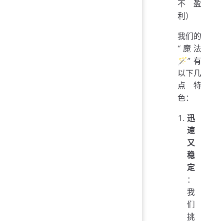
不盈
利）
我们的
“魔法
🪄”有
以下几
点特
色：
迅
速
又
稳
定
：
我
们
挑