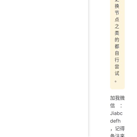
换
节
点
之
类
的
都
自
行
尝
试
。
加我微
信：
Jiabc
defh
，记得
备注来