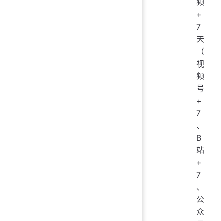
频
+
7
天
（
视
频
号
+
7
、
B
站
+
7
、
公
众