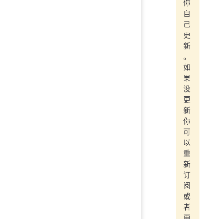
你
自
己
更
新
。
如
果
没
更
新
你
可
以
重
新
订
阅
或
者
更