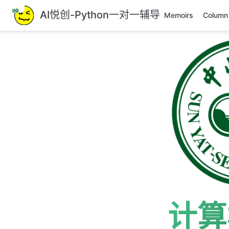
跳
AI悦创-Python一对一辅导
Memoirs
Column
至
主
要
內
容
计算