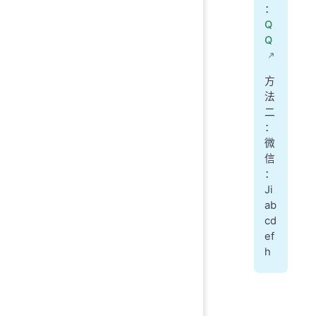
：
Q
Q
方
法
二
：
微
信
：
Ji
ab
cd
ef
h