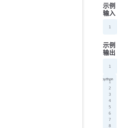
示例
输入
7
示例
输出
质
# 
num
# 
fla
# 