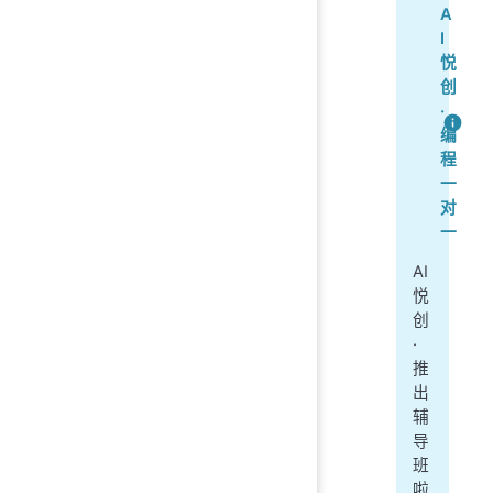
A
I
悦
创
·
编
程
一
对
一
AI
悦
创
·
推
出
辅
导
班
啦