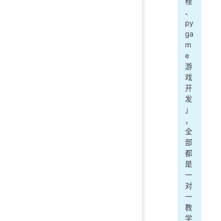
程
、
py
ga
m
e
游
戏
开
发
」
，
全
部
都
是
一
对
一
教
学