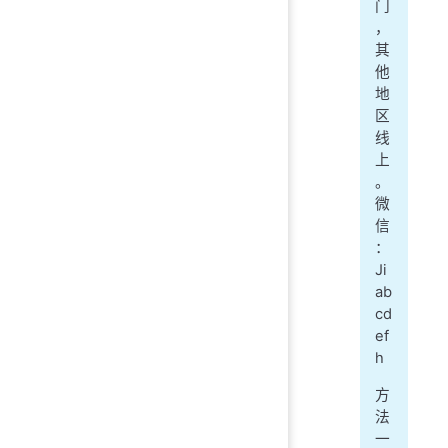
门
，
其
他
地
区
线
上
。
微
信
：
Ji
ab
cd
ef
h
方
法
一