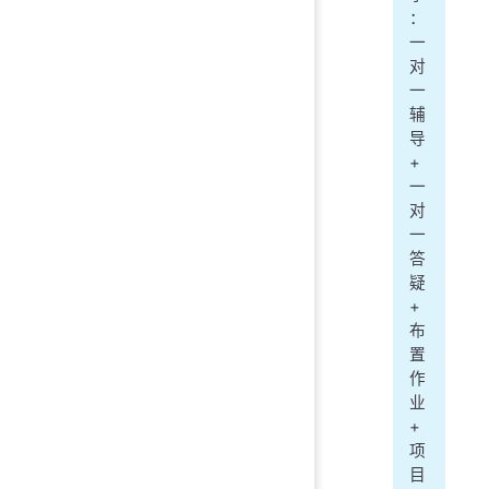
：
一
对
一
辅
导
+
一
对
一
答
疑
+
布
置
作
业
+
项
目