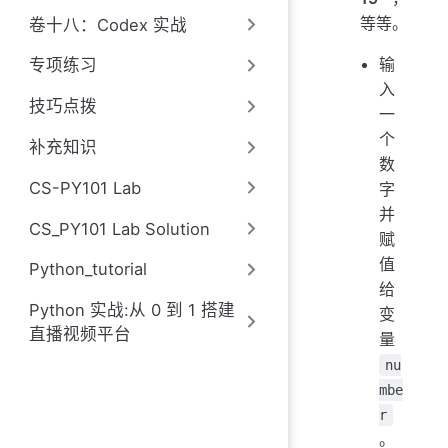
等等。
卷十八：Codex 实战
输
专项练习
入
技巧点拨
一
个
补充知识
数
CS-PY101 Lab
字
并
CS_PY101 Lab Solution
赋
值
Python_tutorial
给
Python 实战:从 0 到 1 搭建
变
直播视频平台
量
nu
mbe
r
。