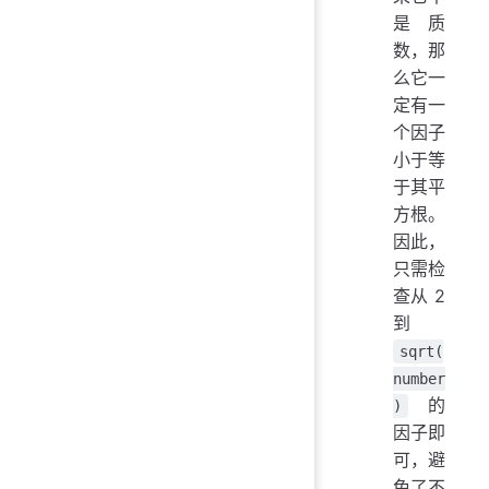
是质
数，那
么它一
定有一
个因子
小于等
于其平
方根。
因此，
只需检
查从 2
到
sqrt(
number
的
)
因子即
可，避
免了不