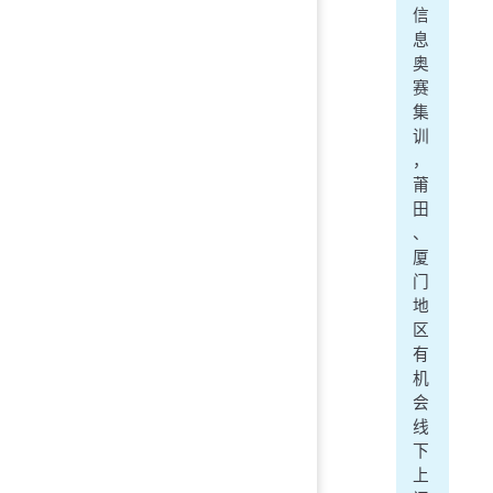
信
息
奥
赛
集
训
，
莆
田
、
厦
门
地
区
有
机
会
线
下
上