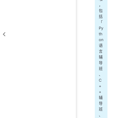
，
包
括
「
Py
th
on
语
言
辅
导
班
、
C
+
+
辅
导
班
、