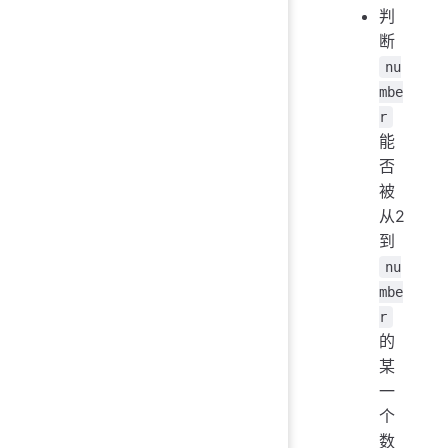
判
断
nu
mbe
r
能
否
被
从2
到
nu
mbe
r
的
某
一
个
数