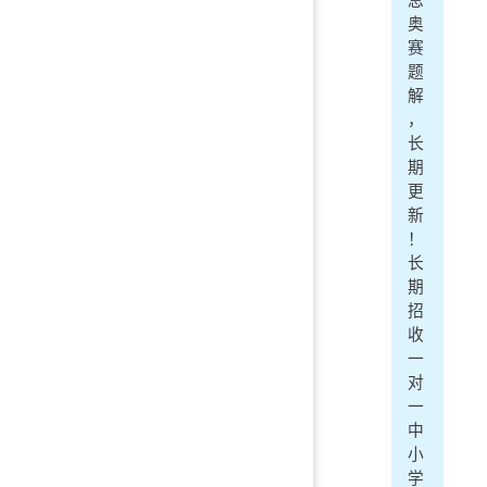
息
奥
赛
题
解
，
长
期
更
新
！
长
期
招
收
一
对
一
中
小
学