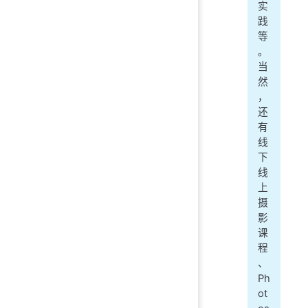
实
践
等
。
当
然
，
还
有
线
下
线
上
摄
影
课
程
、
Ph
ot