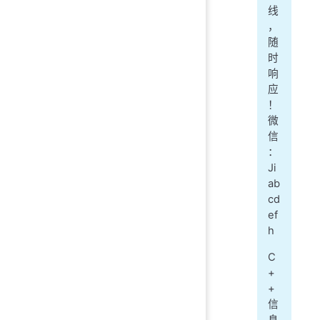
线
，
随
时
响
应
！
微
信
：
Ji
ab
cd
ef
h
C
+
+
信