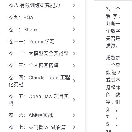
卷八:有效训练研究能力
写一个
程序:
卷九：FQA
判断一
卷十：Share
个数字
是否是
卷十一：Regex 学习
质数。
卷十二：大模型安全实战课
质数是
一个只
卷十三：个人博客搭建
能被
2
卷十四：Claude Code 工程
或其本
化实战
身整除
的数
卷十五：OpenClaw 项目实
字。例
战
如，
卷十六：AI绘画实战
7
，
5
，
卷十七：零门槛 AI 做影篇
19
，