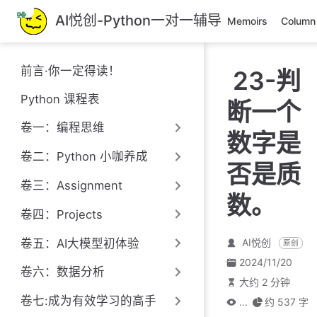
跳
AI悦创-Python一对一辅导
Memoirs
Column
至
主
要
前言·你一定得读！
23-判
內
容
Python 课程表
断一个
卷一：编程思维
数字是
卷二：Python 小咖养成
否是质
卷三：Assignment
数。
卷四：Projects
卷五：AI大模型初体验
AI悦创
原创
2024/11/20
卷六：数据分析
大约 2 分钟
卷七:成为有效学习的高手
...
约 537 字