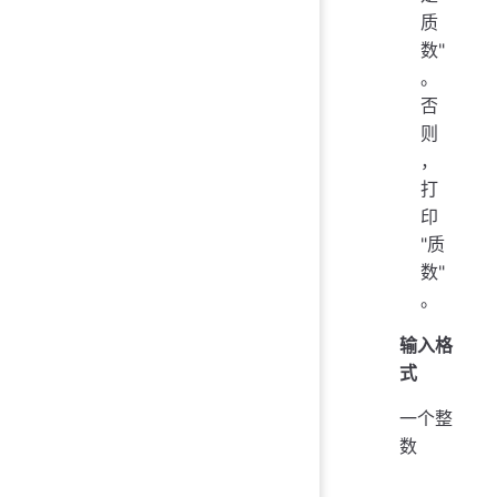
质
数"
。
否
则
，
打
印
"质
数"
。
输入格
式
一个整
数