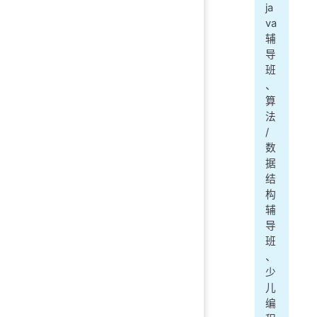
ja
va
辅
导
班
、
算
法
/
数
据
结
构
辅
导
班
、
少
儿
编