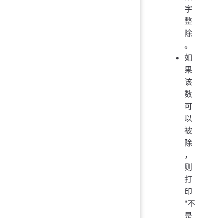
字
整
除
。
如
果
该
数
可
以
被
除
，
则
打
印
"不
是