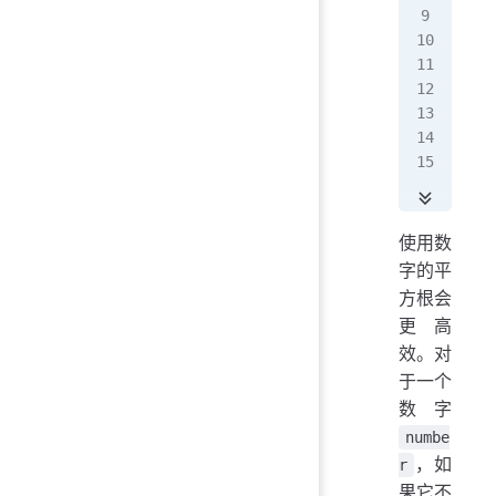
for
  
 
   
#
___
使用数
字的平
方根会
更高
效。对
于一个
数字
numbe
，如
r
果它不